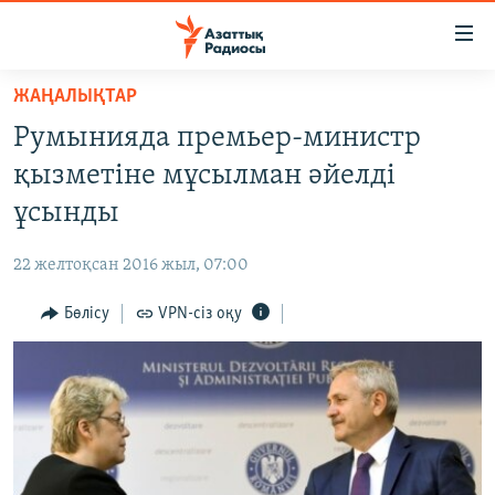
Accessibility
links
Skip
ЖАҢАЛЫҚТАР
to
ЖАҢАЛЫҚТАР
Румынияда премьер-министр
main
САЯСАТ
content
қызметіне мұсылман әйелді
AZATTYQTV
Skip
ұсынды
to
ҚАҢТАР ОҚИҒАСЫ
main
22 желтоқсан 2016 жыл, 07:00
АДАМ ҚҰҚЫҚТАРЫ
Navigation
Skip
Бөлісу
VPN-сіз оқу
ӘЛЕУМЕТ
to
ӘЛЕМ
Search
АРНАЙЫ ЖОБАЛАР
Русский