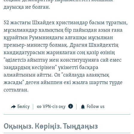
дауысқа ие болған.
52 жастағы Шхайдех христиандар басым тұратын,
мұсылмандар халықтың бір пайыздан азын ғана
құрайтын Румыниядағы алғашқы мұсылман
премьер-министр болмақ. Драгня Шхайдехтің
кандидатурасын жариялаған соң қазір өзінің
"әділетсіз айыптау мен конституцуияға сай емес
заңдардың кесірінен" үкіметті басқара
алмайтынын айтты. Ол "сайлауда алаяқтық
жасады" деген айыппен екі жылға шартты түрде
сотталған.
Бөлісу
VPN-сіз оқу
Follow us
Оқыңыз. Көріңіз. Тыңдаңыз