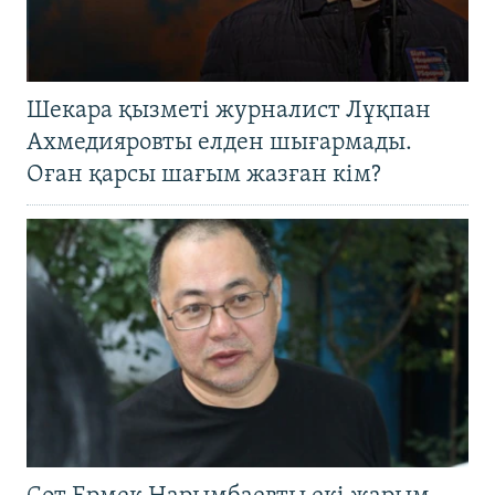
Шекара қызметі журналист Лұқпан
Ахмедияровты елден шығармады.
Оған қарсы шағым жазған кім?