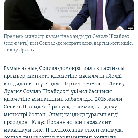
ЖАЗЫЛЫҢЫЗ
Басқа тілдерде
Премьер-министр қызметіне кандидат Севиль Шхайдех
(сол жақта) пен Социал-демократиялық партия жетекшісі
Ливиу Драгня.
Румынияның Социал-демократиялық партиясы
премьер-министр қызметіне мұсылман әйелді
кандидат етіп ұсынды. Партия жетекшісі Ливиу
Драгня Севиль Шхайдехті үкімет басшысы
қызметіне ұсынатынын хабарлады. 2015 жылы
Севиль Шхайдех біраз уақыт аймақтық даму
министрі болған. Оның кандидатурасын енді
президент Клаус Йоханнис пен парламент
мақұлдауы тиіс. 11 желтоқсанда өткен сайлауда
социал-демократтар парламенттегі көпшілік