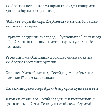
Wildberries негізгі қоймаларын Ресейден көшірмек
деген хабарды жоққа шығарды
"Әділ сөз" қоры Динара Егеубаеваға қатысты істі ашық
тергеуге шақырды
Түркістан өңірінде әйелдерді – "ұрғашылар", әншілерді
– "шайтанның азаншысы" деген тұрғын ұсталып, іс
қозғалды
Ресейдің Тула облысында дрон шабуылынан кейін
Wildberries орталығы өртенді
Киев пен Киев облысында Ресейдің әуе шабуылынан
кемінде 17 адам қаза тапқан
Қазақ кинорежиссері Ардақ Әмірқұлов дүниеден өтті
Журналист Динара Егеубаева үстінен қылмыстық іс
қозғалғанын айтты. Полиция түсініктеме бермеді