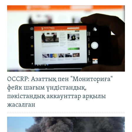
OCCRP: Азаттық пен "Мониториға"
фейк шағым үндістандық,
пәкістандық аккаунттар арқылы
жасалған