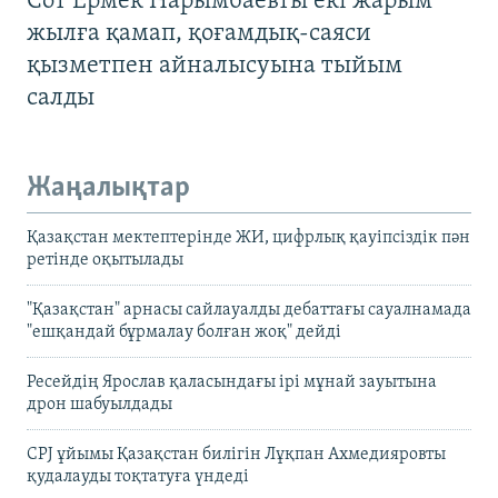
Сот Ермек Нарымбаевты екі жарым
жылға қамап, қоғамдық-саяси
қызметпен айналысуына тыйым
салды
Жаңалықтар
Қазақстан мектептерінде ЖИ, цифрлық қауіпсіздік пән
ретінде оқытылады
"Қазақстан" арнасы сайлауалды дебаттағы сауалнамада
"ешқандай бұрмалау болған жоқ" дейді
Ресейдің Ярослав қаласындағы ірі мұнай зауытына
дрон шабуылдады
CPJ ұйымы Қазақстан билігін Лұқпан Ахмедияровты
қудалауды тоқтатуға үндеді