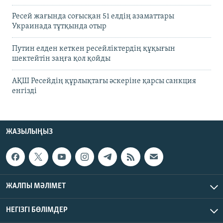
Ресей жағында соғысқан 51 елдің азаматтары
Украинада тұтқында отыр
Путин елден кеткен ресейліктердің құқығын
шектейтін заңға қол қойды
АҚШ Ресейдің құрлықтағы әскеріне қарсы санкция
енгізді
ЖАЗЫЛЫҢЫЗ
ЖАЛПЫ МӘЛІМЕТ
НЕГІЗГІ БӨЛІМДЕР