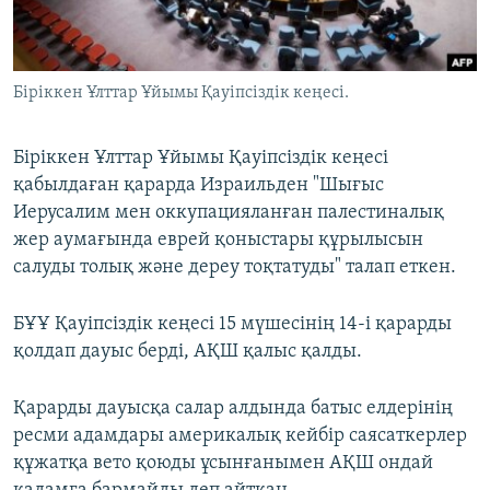
ЖАЗЫЛЫҢЫЗ
Біріккен Ұлттар Ұйымы Қауіпсіздік кеңесі.
Басқа тілдерде
Біріккен Ұлттар Ұйымы Қауіпсіздік кеңесі
қабылдаған қарарда Израильден "Шығыс
Иерусалим мен оккупацияланған палестиналық
жер аумағында еврей қоныстары құрылысын
салуды толық және дереу тоқтатуды" талап еткен.
БҰҰ Қауіпсіздік кеңесі 15 мүшесінің 14-і қарарды
қолдап дауыс берді, АҚШ қалыс қалды.
Қарарды дауысқа салар алдында батыс елдерінің
ресми адамдары америкалық кейбір саясаткерлер
құжатқа вето қоюды ұсынғанымен АҚШ ондай