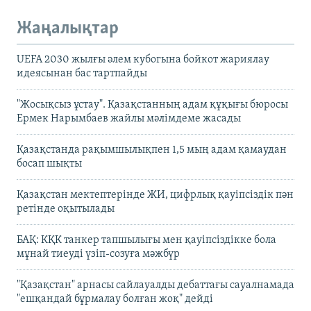
Жаңалықтар
UEFA 2030 жылғы әлем кубогына бойкот жариялау
идеясынан бас тартпайды
"Жосықсыз ұстау". Қазақстанның адам құқығы бюросы
Ермек Нарымбаев жайлы мәлімдеме жасады
Қазақстанда рақымшылықпен 1,5 мың адам қамаудан
босап шықты
Қазақстан мектептерінде ЖИ, цифрлық қауіпсіздік пән
ретінде оқытылады
БАҚ: КҚК танкер тапшылығы мен қауіпсіздікке бола
мұнай тиеуді үзіп-созуға мәжбүр
"Қазақстан" арнасы сайлауалды дебаттағы сауалнамада
"ешқандай бұрмалау болған жоқ" дейді