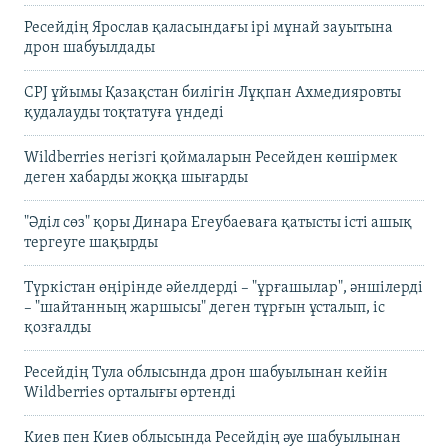
Ресейдің Ярослав қаласындағы ірі мұнай зауытына
дрон шабуылдады
CPJ ұйымы Қазақстан билігін Лұқпан Ахмедияровты
қудалауды тоқтатуға үндеді
Wildberries негізгі қоймаларын Ресейден көшірмек
деген хабарды жоққа шығарды
"Әділ сөз" қоры Динара Егеубаеваға қатысты істі ашық
тергеуге шақырды
Түркістан өңірінде әйелдерді – "ұрғашылар", әншілерді
– "шайтанның жаршысы" деген тұрғын ұсталып, іс
қозғалды
Ресейдің Тула облысында дрон шабуылынан кейін
Wildberries орталығы өртенді
Киев пен Киев облысында Ресейдің әуе шабуылынан