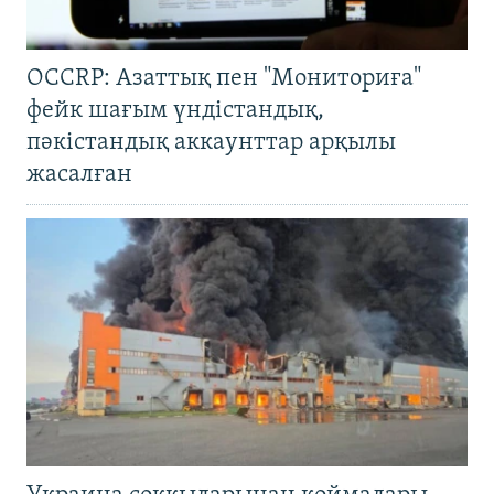
OCCRP: Азаттық пен "Мониториға"
фейк шағым үндістандық,
пәкістандық аккаунттар арқылы
жасалған