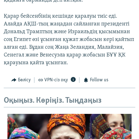
қадамға бармайды деп айтқан.
Қарар бейсенбінің кешінде қаралуы тиіс еді.
Алайда АҚШ-тың жаңадан сайланған президенті
Дональд Трамптың және Израильдің қысымынан
соң Египет өзі ұсынған құжат жобасын кері қайтып
алған еді. Бұдан соң Жаңа Зеландия, Малайзия,
Сенегал және Венесуэла қарар жобасын БҰҰ ҚК
қарауына қайта ұсынған.
Бөлісу
VPN-сіз оқу
Follow us
Оқыңыз. Көріңіз. Тыңдаңыз