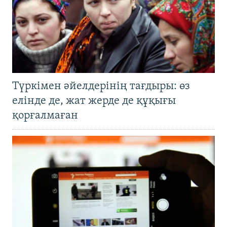
Түркімен әйелдерінің тағдыры: өз
елінде де, жат жерде де құқығы
қорғалмаған