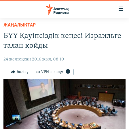
Accessibility
links
Skip
ЖАҢАЛЫҚТАР
to
ЖАҢАЛЫҚТАР
БҰҰ Қауіпсіздік кеңесі Израильге
main
САЯСАТ
content
талап қойды
AZATTYQTV
Skip
to
24 желтоқсан 2016 жыл, 08:10
ҚАҢТАР ОҚИҒАСЫ
main
АДАМ ҚҰҚЫҚТАРЫ
Бөлісу
VPN-сіз оқу
Navigation
Skip
ӘЛЕУМЕТ
to
ӘЛЕМ
Search
АРНАЙЫ ЖОБАЛАР
Русский