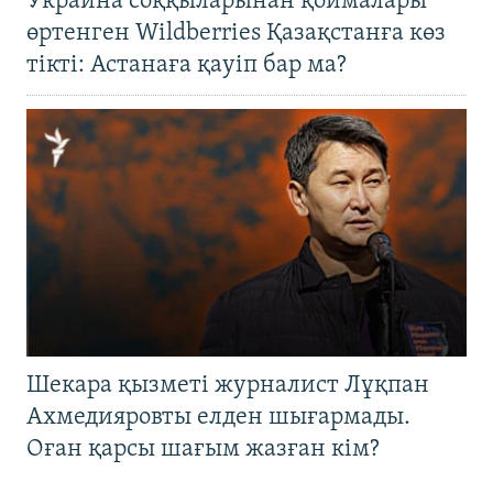
Украина соққыларынан қоймалары
өртенген Wildberries Қазақстанға көз
тікті: Астанаға қауіп бар ма?
Шекара қызметі журналист Лұқпан
Ахмедияровты елден шығармады.
Оған қарсы шағым жазған кім?