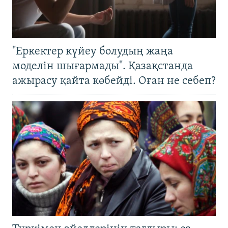
"Еркектер күйеу болудың жаңа
моделін шығармады". Қазақстанда
ажырасу қайта көбейді. Оған не себеп?