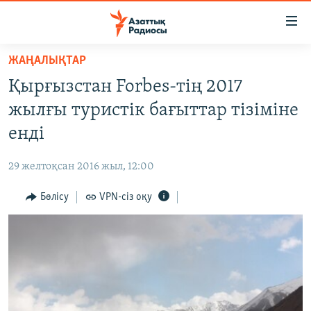
Accessibility
links
Skip
ЖАҢАЛЫҚТАР
to
ЖАҢАЛЫҚТАР
Қырғызстан Forbes-тің 2017
main
САЯСАТ
content
жылғы туристік бағыттар тізіміне
AZATTYQTV
Skip
енді
to
ҚАҢТАР ОҚИҒАСЫ
main
29 желтоқсан 2016 жыл, 12:00
АДАМ ҚҰҚЫҚТАРЫ
Navigation
Skip
Бөлісу
VPN-сіз оқу
ӘЛЕУМЕТ
to
ӘЛЕМ
Search
АРНАЙЫ ЖОБАЛАР
Русский