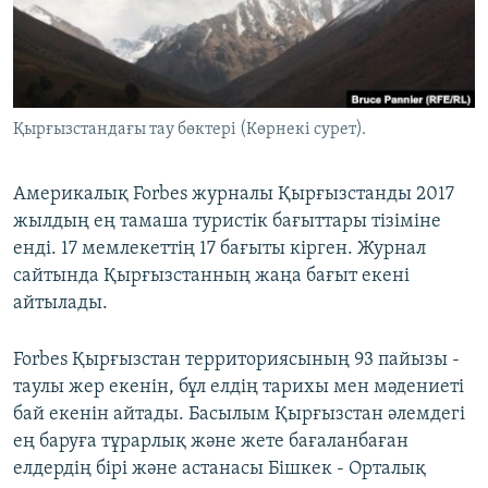
ЖАЗЫЛЫҢЫЗ
Басқа тілдерде
Қырғызстандағы тау бөктері (Көрнекі сурет).
Америкалық Forbes журналы Қырғызстанды 2017
жылдың ең тамаша туристік бағыттары тізіміне
енді. 17 мемлекеттің 17 бағыты кірген. Журнал
сайтында Қырғызстанның жаңа бағыт екені
айтылады.
Forbes Қырғызстан территориясының 93 пайызы -
таулы жер екенін, бұл елдің тарихы мен мәдениеті
бай екенін айтады. Басылым Қырғызстан әлемдегі
ең баруға тұрарлық және жете бағаланбаған
елдердің бірі және астанасы Бішкек - Орталық