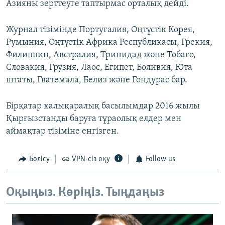
Азияны зерттеуге таптырмас орталық дейді.
Журнал тізімінде Португалия, Оңтүстік Корея,
Румыния, Оңтүстік Африка Республикасы, Грекия,
Филиппин, Австралия, Тринидад және Тобаго,
Словакия, Грузия, Лаос, Египет, Боливия, Юта
штаты, Гватемала, Белиз және Гондурас бар.
Бірқатар халықаралық басылымдар 2016 жылы
Қырғызстанды баруға тұраолық елдер мен
аймақтар тізіміне енгізген.
Бөлісу
VPN-сіз оқу
Follow us
Оқыңыз. Көріңіз. Тыңдаңыз