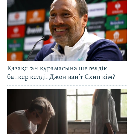
Қазақстан құрамасына шетелдік
бапкер келді. Джон ван’т Схип кім?