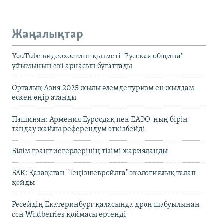
Жаңалықтар
YouTube видеохостинг қызметі "Русская община"
ұйымының екі арнасын бұғаттады
Орталық Азия 2025 жылы әлемде туризм ең жылдам
өскен өңір атанды
Пашинян: Армения Еуроодақ пен ЕАЭО-ның бірін
таңдау жайлы референдум өткізбейді
Білім грант иегерлерінің тізімі жарияланды
БАҚ: Қазақстан "Теңізшевройлға" экологиялық талап
қойды
Ресейдің Екатеринбург қаласында дрон шабуылынан
соң Wildberries қоймасы өртенді