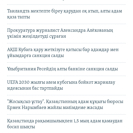
Таиландта мектепте біреу қарудан оқ атып, алты адам
қаза тапты
Прокуратура журналист Александра Алёхованың
үкімін жеңілдетуді сұраған
АҚШ Кубаға қару жеткізуге қатысы бар адамдар мен
ұйымдарға санкция салды
Ұлыбритания Ресейдің алты банкіне санкция салды
UEFA 2030 жылғы әлем кубогына бойкот жариялау
идеясынан бас тартпайды
"Жосықсыз ұстау". Қазақстанның адам құқығы бюросы
Ермек Нарымбаев жайлы мәлімдеме жасады
Қазақстанда рақымшылықпен 1,5 мың адам қамаудан
босап шықты