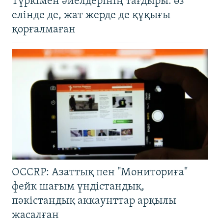
Түркімен әйелдерінің тағдыры: өз
елінде де, жат жерде де құқығы
қорғалмаған
OCCRP: Азаттық пен "Мониториға"
фейк шағым үндістандық,
пәкістандық аккаунттар арқылы
жасалған