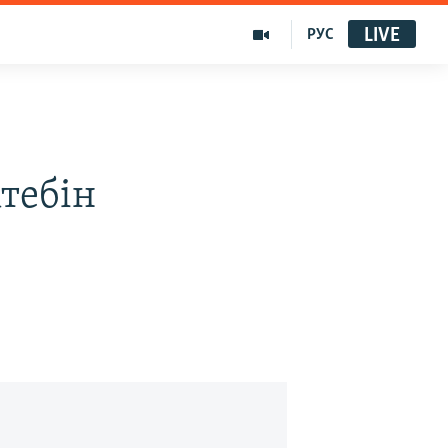
LIVE
РУС
тебін