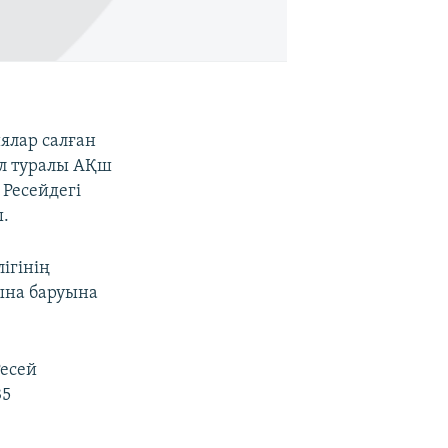
ялар салған
ұл туралы АҚш
 Ресейдегі
.
ігінің
ына баруына
Ресей
35