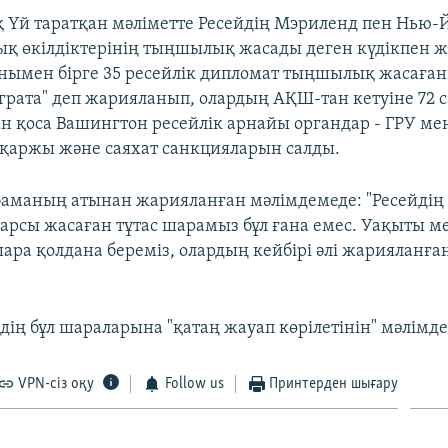
қ Үй таратқан мәліметте Ресейдің Мэриленд пен Нью-
қ өкілдіктерінің тыңшылық жасады деген күдікпен
нымен бірге 35 ресейлік дипломат тыңшылық жасаға
 грата" деп жарияланып, олардың АҚШ-тан кетуіне 72 с
ған қоса Вашингтон ресейлік арнайы органдар - ГРУ ме
е қаржы және саяхат санкцияларын салды.
аманың атынан жарияланған мәлімдемеде: "Ресейдің
 қарсы жасаған тұтас шарамыз бұл ғана емес. Уақыты м
шара қолдана береміз, олардың кейбірі әлі жарияланға
дің бұл шараларына "қатаң жауап көрілетінін" мәлімде
VPN-сіз оқу
Follow us
Принтерден шығару