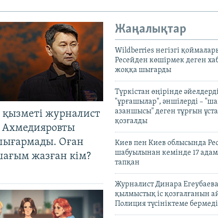
Жаңалықтар
Wildberries негізгі қоймала
Ресейден көшірмек деген ха
жоққа шығарды
Түркістан өңірінде әйелдерді
"ұрғашылар", әншілерді – "
азаншысы" деген тұрғын ұста
 қызметі журналист
қозғалды
 Ахмедияровты
шығармады. Оған
Киев пен Киев облысында Рес
шабуылынан кемінде 17 адам
шағым жазған кім?
тапқан
Журналист Динара Егеубаева
қылмыстық іс қозғалғанын а
Полиция түсініктеме бермеді