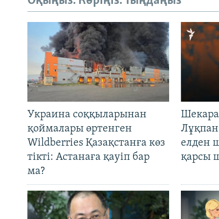
Оқыңыз. Көріңіз. Тыңдаңыз
Украина соққыларынан
Шекара
қоймалары өртенген
Лұқпан
Wildberries Қазақстанға көз
елден 
тікті: Астанаға қауіп бар
қарсы 
ма?