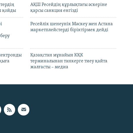
ктердің
АҚШ Ресейдің құрлықтағы әскеріне
л қойды
қарсы санкция енгізді
і
Ресейлік шенеунік Мәскеу мен Астана
маркетплейстерді біріктірмек дейді
 беру
электронды
Қазақстан мұнайын КҚК
лқыға
терминалынан танкерге тиеу қайта
жалғасты – медиа