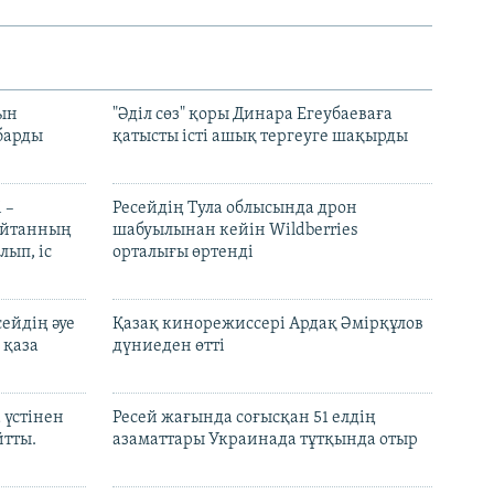
рын
"Әділ сөз" қоры Динара Егеубаеваға
барды
қатысты істі ашық тергеуге шақырды
 –
Ресейдің Тула облысында дрон
шайтанның
шабуылынан кейін Wildberries
лып, іс
орталығы өртенді
ейдің әуе
Қазақ кинорежиссері Ардақ Әмірқұлов
 қаза
дүниеден өтті
 үстінен
Ресей жағында соғысқан 51 елдің
йтты.
азаматтары Украинада тұтқында отыр