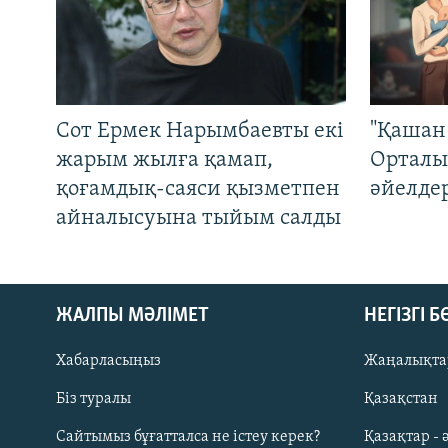
Сот Ермек Нарымбаевты екі
"Қашан 
жарым жылға қамап,
Орталы
қоғамдық-саяси қызметпен
әйелде
айналысуына тыйым салды
ЖАЛПЫ МӘЛІМЕТ
НЕГІЗГІ 
Хабарласыңыз
Жаңалықта
Біз туралы
Қазақстан
Русский
Сайтымыз бұғатталса не істеу керек?
Қазақтар - 