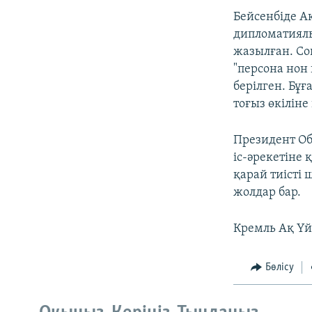
Бейсенбіде А
дипломатиялы
жазылған. Со
"персона нон
берілген. Бұ
тоғыз өкілін
Президент Об
іс-әрекетіне
қарай тиісті 
жолдар бар.
Кремль Ақ Үй
Бөлісу