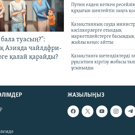
Путин елден кеткен ресейлі
құқығын шектейтін заңға қо
Қазақстанның сауда министр
кәсіпкерлерге отандық
маркетплейстерге басымдық
бала туасың?":
жайлы кеңес айтты
қ Азияда чайлдфри-
рге қалай қарайды?
Қазақстанға шетелдіктерді 
рұқсатпен кіргізу жобасы та
ұсынылды
БӨЛІМДЕР
ЖАЗЫЛЫҢЫЗ
р
әлемде