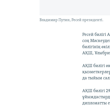
Владимир Путин, Ресей президенті.
Ресей билігі
соң Мәскеуде
билігінің өкі
АҚШ, Ұлыбри
АҚШ билігі ө
қызметкерлер
да тыйым сал
АҚШ билігі 2
ұйымдастырды
дипломатты е