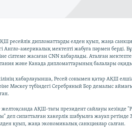
 АҚШ ресейлік дипломаттарды елден қуып, жаңа санкци
гі Англо-америкалық мектепті жабуға пәрмен берді. Б
ліне сілтеме жасаған CNN хабарлады. Аталған мектепте
тания және Канада дипломаттарының балалары оқиды
кілінің хабарлауынша, Ресей сонымен қатар АҚШ елшіл
іне Мәскеу түбіндегі Серебряный Бор демалыс аймағ
ған.
9 желтоқсанда АҚШ-тағы президент сайлауы кезінде "
" деп сипатталған хакерлік шабуылға жауап ретінде 
лден қуып, жаңа экономикалық санкциялар салған.