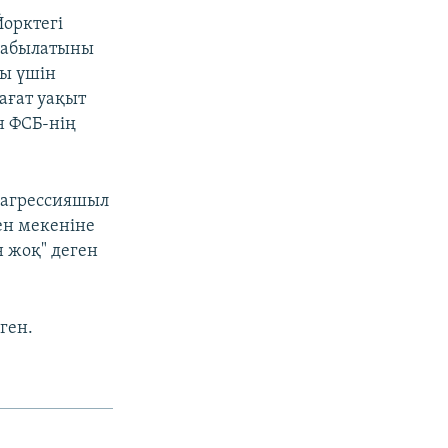
Йорктегі
 жабылатыны
ны үшін
ағат уақыт
н ФСБ-нің
 агрессияшыл
ен мекеніне
н жоқ" деген
ген.