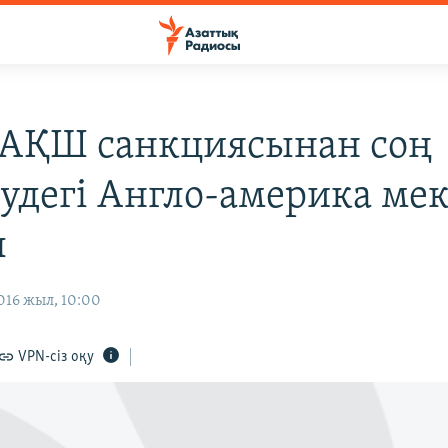
 АҚШ санкциясынан соң
удегі Англо-америка мек
ы
016 жыл, 10:00
VPN-сіз оқу