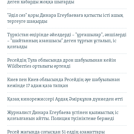
деген хабарды жоққа шығарды
"Әділ сөз" қоры Динара Егеубаеваға қатысты істі ашық
тергеуге шақырды
Түркістан өңірінде әйелдерді – "ұрғашылар", әншілерді
– "шайтанның азаншысы" деген тұрғын ұсталып, іс
қозғалды
Ресейдің Тула облысында дрон шабуылынан кейін
Wildberries орталығы өртенді
Киев пен Киев облысында Ресейдің әуе шабуылынан
кемінде 17 адам қаза тапқан
Қазақ кинорежиссері Ардақ Әмірқұлов дүниеден өтті
Журналист Динара Егеубаева үстінен қылмыстық іс
қозғалғанын айтты. Полиция түсініктеме бермеді
Ресей жағында соғысқан 51 елдің азаматтары