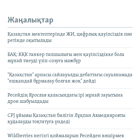
Жаңалықтар
Қазақстан мектептерінде ЖИ, цифрлық қауіпсіздік пән
ретінде оқытылады
БАҚ: КҚК танкер тапшылығы мен қауіпсіздікке бола
мұнай тиеуді үзіп-созуға мәжбүр
"Қазақстан" арнасы сайлауалды дебаттағы сауалнамада
"ешқандай бұрмалау болған жоқ" дейді
Ресейдің Ярослав қаласындағы ірі мұнай зауытына
дрон шабуылдады
CPJ ұйымы Қазақстан билігін Лұқпан Ахмедияровты
қудалауды тоқтатуға үндеді
Wildberries негізгі қоймаларын Ресейден көшірмек