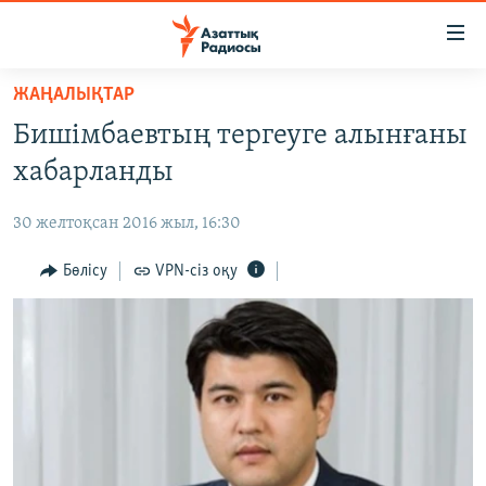
Accessibility
links
Skip
ЖАҢАЛЫҚТАР
to
ЖАҢАЛЫҚТАР
Бишімбаевтың тергеуге алынғаны
main
САЯСАТ
content
хабарланды
AZATTYQTV
Skip
to
30 желтоқсан 2016 жыл, 16:30
ҚАҢТАР ОҚИҒАСЫ
main
АДАМ ҚҰҚЫҚТАРЫ
Бөлісу
VPN-сіз оқу
Navigation
Skip
ӘЛЕУМЕТ
to
ӘЛЕМ
Search
АРНАЙЫ ЖОБАЛАР
Русский