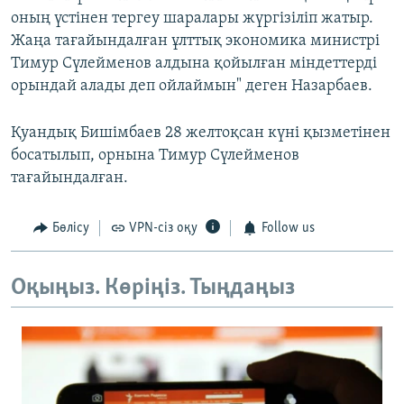
оның үстінен тергеу шаралары жүргізіліп жатыр.
Жаңа тағайындалған ұлттық экономика министрі
Тимур Сүлейменов алдына қойылған міндеттерді
орындай алады деп ойлаймын" деген Назарбаев.
Қуандық Бишімбаев 28 желтоқсан күні қызметінен
босатылып, орнына Тимур Сүлейменов
тағайындалған.
Бөлісу
VPN-сіз оқу
Follow us
Оқыңыз. Көріңіз. Тыңдаңыз