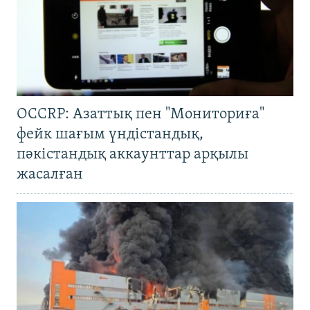
OCCRP: Азаттық пен "Мониториға"
фейк шағым үндістандық,
пәкістандық аккаунттар арқылы
жасалған