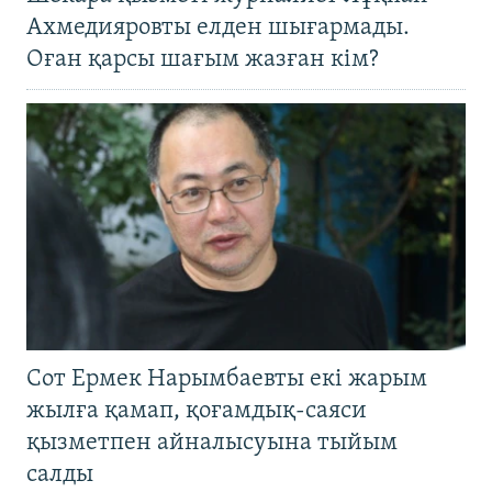
Ахмедияровты елден шығармады.
Оған қарсы шағым жазған кім?
Сот Ермек Нарымбаевты екі жарым
жылға қамап, қоғамдық-саяси
қызметпен айналысуына тыйым
салды