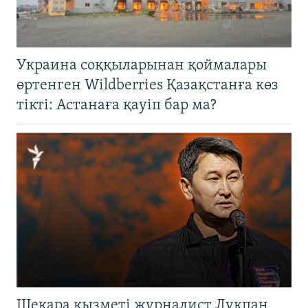
Украина соққыларынан қоймалары
өртенген Wildberries Қазақстанға көз
тікті: Астанаға қауіп бар ма?
Шекара қызметі журналист Лұқпан