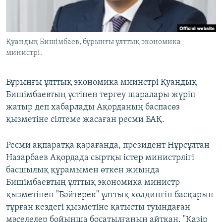
ЖАЗЫЛЫҢЫЗ
Қуандық Бишімбаев, бұрынғы ұлттық экономика
министрі.
Басқа тілдерде
Бұрынғы ұлттық экономика миинстрі Қуандық
Бишімбаевтың үстінен тергеу шаралары жүріп
жатыр деп хабарлады Ақорданың баспасөз
қызметіне сілтеме жасаған ресми БАҚ.
Ресми ақпаратқа қарағанда, президент Нұрсұлтан
Назарбаев Ақордада сыртқы істер министрлігі
басшылық құрамымен өткен жиында
Бишімбаевтың ұлттық экономика министр
қызметінен "Бәйтерек" ұлттық холдингін басқарып
тұрған кездегі қызметіне қатысты туындаған
мәселелер бойынша босатылғанын айтқан. "Қазір