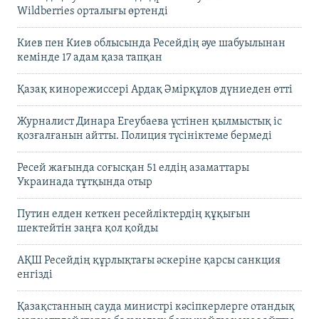
Wildberries орталығы өртенді
Киев пен Киев облысында Ресейдің әуе шабуылынан
кемінде 17 адам қаза тапқан
Қазақ кинорежиссері Ардақ Әмірқұлов дүниеден өтті
Журналист Динара Егеубаева үстінен қылмыстық іс
қозғалғанын айтты. Полиция түсініктеме бермеді
Ресей жағында соғысқан 51 елдің азаматтары
Украинада тұтқында отыр
Путин елден кеткен ресейліктердің құқығын
шектейтін заңға қол қойды
АҚШ Ресейдің құрлықтағы әскеріне қарсы санкция
енгізді
Қазақстанның сауда министрі кәсіпкерлерге отандық