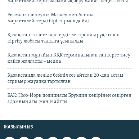
маркетплейстерге басымдық беру жайлы кеңес айтты
Ресейлік шенеунік Мәскеу мен Астана
маркетплейстерді біріктірмек дейді
Қазақстанға шетелдіктерді электронды рұқсатпен
кіргізу жобасы талқыға ұсынылды
Қазақстан мұнайын КҚК терминалынан танкерге тиеу
қайта жалғасты – медиа
Қазақстанда желіде бейпіл сөз айтқан 20-дан астам
стример жауапқа тартылған
БАҚ: Нью-Йорк полициясы Бруклин көпірінен секірген
адамның аты-жөнін айтты
ЖАЗЫЛЫҢЫЗ