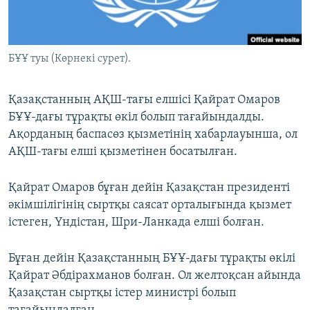
ЖАЗЫЛЫҢЫЗ
БҰҰ туы (Көрнекі сурет).
Басқа тілдерде
Қазақстанның АҚШ-тағы елшісі Қайрат Омаров
БҰҰ-дағы тұрақты өкіл болып тағайындалды.
Ақорданың баспасөз қызметінің хабарлауынша, ол
АҚШ-тағы елші қызметінен босатылған.
Қайрат Омаров бұған дейін Қазақстан президенті
әкімшілігінің сыртқы саясат орталығында қызмет
істеген, Үндістан, Шри-Ланкада елші болған.
Бұған дейін Қазақстанның БҰҰ-дағы тұрақты өкілі
Қайрат Әбдірахманов болған. Ол желтоқсан айында
Қазақстан сыртқы істер министрі болып