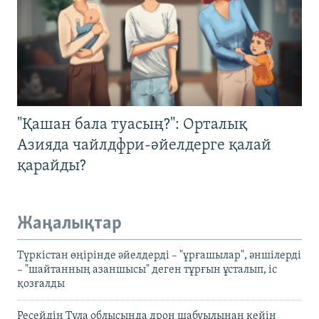
"Қашан бала туасың?": Орталық
Азияда чайлдфри-әйелдерге қалай
қарайды?
Жаңалықтар
Түркістан өңірінде әйелдерді – "ұрғашылар", әншілерді
– "шайтанның азаншысы" деген тұрғын ұсталып, іс
қозғалды
Ресейдің Тула облысында дрон шабуылынан кейін