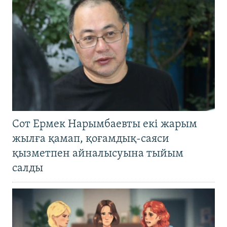
Сот Ермек Нарымбаевты екі жарым
жылға қамап, қоғамдық-саяси
қызметпен айналысуына тыйым
салды