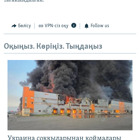
тағайындалған.
Бөлісу
VPN-сіз оқу
Follow us
Оқыңыз. Көріңіз. Тыңдаңыз
Украина соққыларынан қоймалары