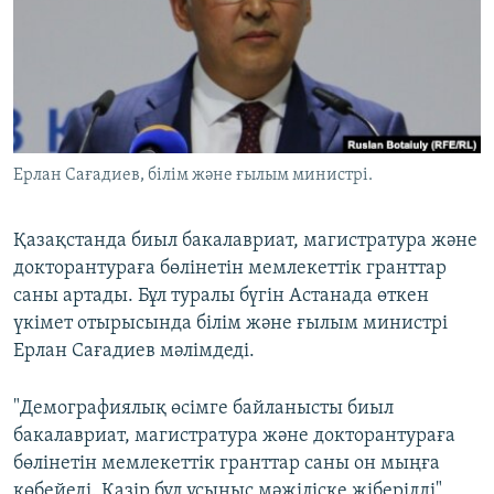
ЖАЗЫЛЫҢЫЗ
Басқа тілдерде
Ерлан Сағадиев, білім және ғылым министрі.
Қазақстанда биыл бакалавриат, магистратура және
докторантураға бөлінетін мемлекеттік гранттар
саны артады. Бұл туралы бүгін Астанада өткен
үкімет отырысында білім және ғылым министрі
Ерлан Сағадиев мәлімдеді.
"Демографиялық өсімге байланысты биыл
бакалавриат, магистратура және докторантураға
бөлінетін мемлекеттік гранттар саны он мыңға
көбейеді. Қазір бұл ұсыныс мәжіліске жіберілді"