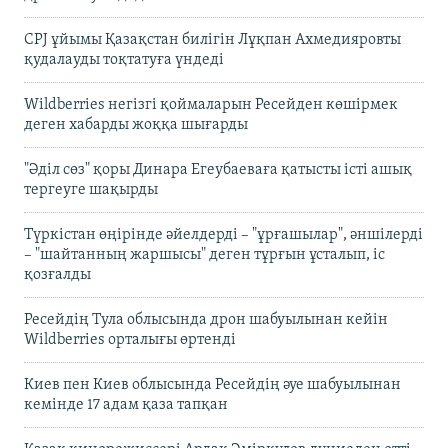
CPJ ұйымы Қазақстан билігін Лұқпан Ахмедияровты
қудалауды тоқтатуға үндеді
Wildberries негізгі қоймаларын Ресейден көшірмек
деген хабарды жоққа шығарды
"Әділ сөз" қоры Динара Егеубаеваға қатысты істі ашық
тергеуге шақырды
Түркістан өңірінде әйелдерді – "ұрғашылар", әншілерді
– "шайтанның жаршысы" деген тұрғын ұсталып, іс
қозғалды
Ресейдің Тула облысында дрон шабуылынан кейін
Wildberries орталығы өртенді
Киев пен Киев облысында Ресейдің әуе шабуылынан
кемінде 17 адам қаза тапқан