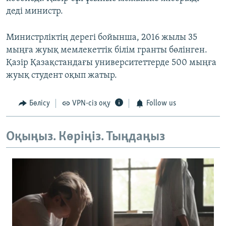
деді министр.
Министрліктің дерегі бойынша, 2016 жылы 35
мыңға жуық мемлекеттік білім гранты бөлінген.
Қазір Қазақстандағы университеттерде 500 мыңға
жуық студент оқып жатыр.
Бөлісу
VPN-сіз оқу
Follow us
Оқыңыз. Көріңіз. Тыңдаңыз