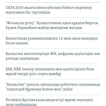
UEFA 2030 жылғы әлем кубогына бойкот жариялау
идеясынан бас тартпайды
"Жосықсыз ұстау". Қазақстанның адам құқығы бюросы
Ермек Нарымбаев жайлы мәлімдеме жасады
Қазақстанда рақымшылықпен 1,5 мың адам қамаудан
босап шықты
Қазақстан мектептерінде ЖИ, цифрлық қауіпсіздік пән
ретінде оқытылады
БАҚ: КҚК танкер тапшылығы мен қауіпсіздікке бола
мұнай тиеуді үзіп-созуға мәжбүр
"Қазақстан" арнасы сайлауалды дебаттағы сауалнамада
"ешқандай бұрмалау болған жоқ" дейді
Ресейдің Ярослав қаласындағы ірі мұнай зауытына
дрон шабуылдады