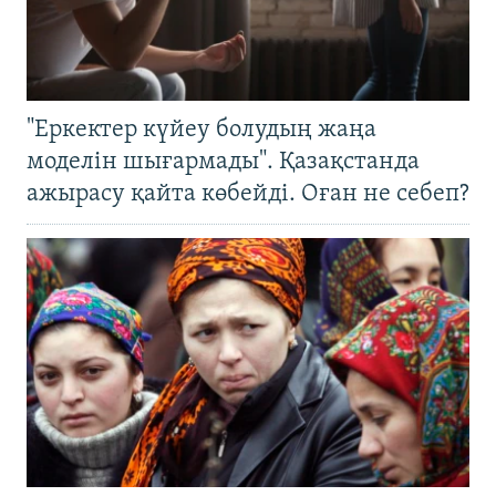
"Еркектер күйеу болудың жаңа
моделін шығармады". Қазақстанда
ажырасу қайта көбейді. Оған не себеп?