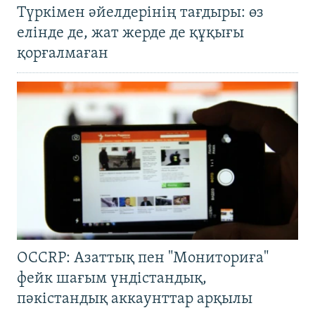
Түркімен әйелдерінің тағдыры: өз
елінде де, жат жерде де құқығы
қорғалмаған
OCCRP: Азаттық пен "Мониториға"
фейк шағым үндістандық,
пәкістандық аккаунттар арқылы