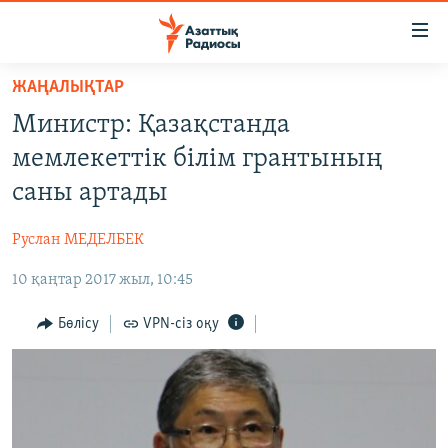
Accessibility
links
Skip
ЖАҢАЛЫҚТАР
to
ЖАҢАЛЫҚТАР
Министр: Қазақстанда
main
САЯСАТ
content
мемлекеттік білім грантының
AZATTYQTV
Skip
саны артады
to
ҚАҢТАР ОҚИҒАСЫ
main
Руслан МЕДЕЛБЕК
АДАМ ҚҰҚЫҚТАРЫ
Navigation
Skip
10 қаңтар 2017 жыл, 10:45
ӘЛЕУМЕТ
to
ӘЛЕМ
Бөлісу
VPN-сіз оқу
Search
АРНАЙЫ ЖОБАЛАР
Русский