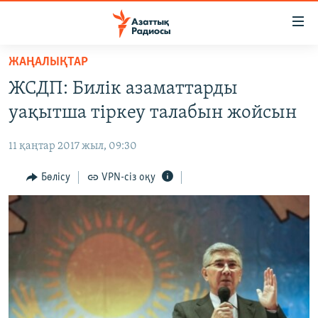
Accessibility
links
Skip
ЖАҢАЛЫҚТАР
to
ЖАҢАЛЫҚТАР
ЖСДП: Билік азаматтарды
main
САЯСАТ
content
уақытша тіркеу талабын жойсын
AZATTYQTV
Skip
to
11 қаңтар 2017 жыл, 09:30
ҚАҢТАР ОҚИҒАСЫ
main
АДАМ ҚҰҚЫҚТАРЫ
Бөлісу
VPN-сіз оқу
Navigation
Skip
ӘЛЕУМЕТ
to
ӘЛЕМ
Search
АРНАЙЫ ЖОБАЛАР
Русский