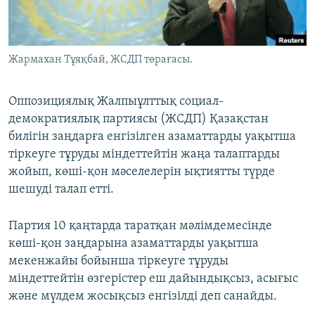
ЖАЗЫЛЫҢЫЗ
Жармахан Тұяқбай, ЖСДП төрағасы.
Басқа тілдерде
Оппозициялық Жалпыұлттық социал-
демократиялық партиясы (ЖСДП) Қазақстан
билігін заңдарға енгізілген азаматтарды уақытша
тіркеуге тұруды міндеттейтін жаңа талаптарды
жойып, көші-қон мәселелерін ықтиятты түрде
шешуді талап етті.
Партия 10 қаңтарда таратқан мәлімдемесінде
көші-қон заңдарына азаматтарды уақытша
мекенжайы бойынша тіркеуге тұруды
міндеттейтін өзгерістер еш дайындықсыз, асығыс
және мүлдем жосықсыз енгізілді деп санайды.