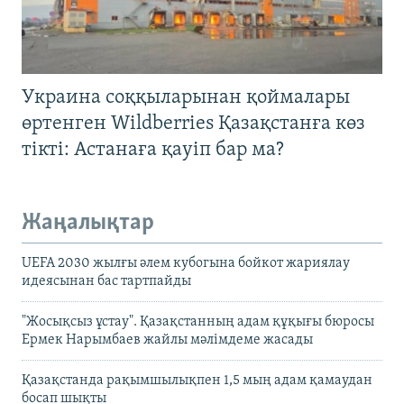
Украина соққыларынан қоймалары
өртенген Wildberries Қазақстанға көз
тікті: Астанаға қауіп бар ма?
Жаңалықтар
UEFA 2030 жылғы әлем кубогына бойкот жариялау
идеясынан бас тартпайды
"Жосықсыз ұстау". Қазақстанның адам құқығы бюросы
Ермек Нарымбаев жайлы мәлімдеме жасады
Қазақстанда рақымшылықпен 1,5 мың адам қамаудан
босап шықты