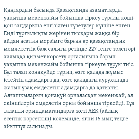
Қаңтардың басында Қазақстанда азаматтарды
уақытша мекенжайы бойынша тіркеу туралы көші-
қон заңдарына енгізілген түзетулер күшіне енген.
Енді тұрғылықты жерінен тысқары жаққа бір
айдан асатын мерзімге барған әр қазақстандық
мемлекеттік баж салығы ретінде 227 теңге төлеп әрі
халыққа қызмет көрсету орталығына барып
уақытша мекенжайы бойынша тіркеуге тұруы тиіс.
Бұл талап қонақүйде тұрып, өзге қалада жұмыс
істейтін адамдарға да, өзге қаладағы ауруханада
жатып ұзақ емделетін адамдарға да қатысты.
Алғашқыларын қонақүй орналасқан мекенжай, ал
екіншілерін емделетін орны бойынша тіркейді. Бұл
талапты орындамағандарға жеті АЕК (айлық
есептік көрсеткіш) көлемінде, яғни 16 мың теңге
айыппұл салынады.