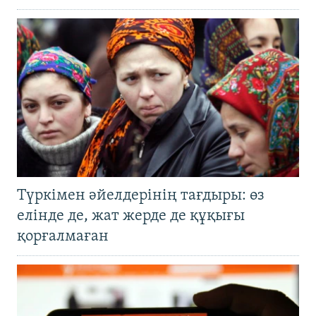
Түркімен әйелдерінің тағдыры: өз
елінде де, жат жерде де құқығы
қорғалмаған