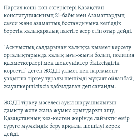
Партия көші-қон өзгерістері Қазақстан
конституциясының 21-бабы мен Азаматтардың
саяси және азаматтық бостандығына кепілдік
беретін халықаралық пактіге әсер етіп отыр дейді.
"Асығыстық салдарынан халыққа қызмет көрсету
орталықтарында халық ығы-жығы болып, полиция
қызметкерлері мен шенеуніктер біліксіздігін
көрсетті" деген ЖСДП үкімет пен парламент
уақытша тіркеу туралы шешімді мұқият ойланбай,
жауапкершіліксіз қабылдаған деп санайды.
ЖСДП тіркеу мәселесі ауыл шаруашылығын
дамыту және жаңа жұмыс орындарын ашу,
Қазақстанның кез-келген жерінде лайықты өмір
сүруге мүмкіндік беру арқылы шешілуі керек
дейді.