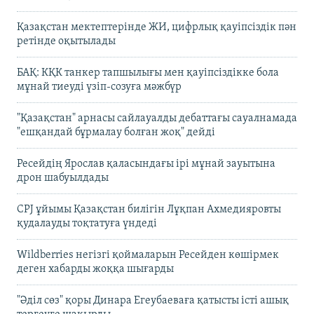
Қазақстан мектептерінде ЖИ, цифрлық қауіпсіздік пән
ретінде оқытылады
БАҚ: КҚК танкер тапшылығы мен қауіпсіздікке бола
мұнай тиеуді үзіп-созуға мәжбүр
"Қазақстан" арнасы сайлауалды дебаттағы сауалнамада
"ешқандай бұрмалау болған жоқ" дейді
Ресейдің Ярослав қаласындағы ірі мұнай зауытына
дрон шабуылдады
CPJ ұйымы Қазақстан билігін Лұқпан Ахмедияровты
қудалауды тоқтатуға үндеді
Wildberries негізгі қоймаларын Ресейден көшірмек
деген хабарды жоққа шығарды
"Әділ сөз" қоры Динара Егеубаеваға қатысты істі ашық