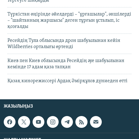
тергеуге шақырды
Түркістан өңірінде әйелдерді – "ұрғашылар", әншілерді
– "шайтанның жаршысы" деген тұрғын ұсталып, іс
қозғалды
Ресейдің Тула облысында дрон шабуылынан кейін
Wildberries орталығы өртенді
Киев пен Киев облысында Ресейдің әуе шабуылынан
кемінде 17 адам қаза тапқан
Қазақ кинорежиссері Ардақ Әмірқұлов дүниеден өтті
ЖАЗЫЛЫҢЫЗ