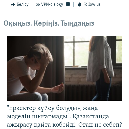
Бөлісу
VPN-сіз оқу
Follow us
Оқыңыз. Көріңіз. Тыңдаңыз
"Еркектер күйеу болудың жаңа
моделін шығармады". Қазақстанда
ажырасу қайта көбейді. Оған не себеп?