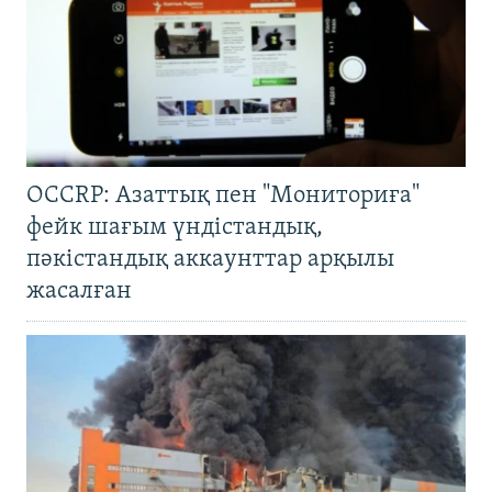
OCCRP: Азаттық пен "Мониториға"
фейк шағым үндістандық,
пәкістандық аккаунттар арқылы
жасалған