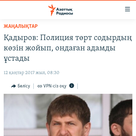
Accessibility
links
Skip
ЖАҢАЛЫҚТАР
to
ЖАҢАЛЫҚТАР
Қадыров: Полиция төрт содырдың
main
САЯСАТ
content
көзін жойып, ондаған адамды
AZATTYQTV
Skip
ұстады
to
ҚАҢТАР ОҚИҒАСЫ
main
12 қаңтар 2017 жыл, 08:30
АДАМ ҚҰҚЫҚТАРЫ
Navigation
Skip
Бөлісу
VPN-сіз оқу
ӘЛЕУМЕТ
to
ӘЛЕМ
Search
АРНАЙЫ ЖОБАЛАР
Русский