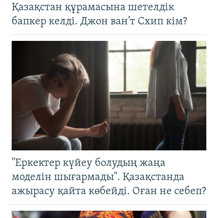
Қазақстан құрамасына шетелдік
бапкер келді. Джон ван’т Схип кім?
"Еркектер күйеу болудың жаңа
моделін шығармады". Қазақстанда
ажырасу қайта көбейді. Оған не себеп?