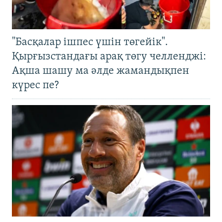
"Басқалар ішпес үшін төгейік".
Қырғызстандағы арақ төгу челленджі:
Ақша шашу ма әлде жамандықпен
күрес пе?