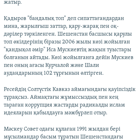
жатыр.
Қадыров "бандалық топ" деп сипаттағандардан
мина, жарылғыш заттар, қару-жарақ пен оқ-
дәрілер тәркіленген. Шешенстан басшысы қарулы
топ өкілдерінің біразы 2006 жылы көзі жойылған
"қандықол әмір" Иса Мускиевтің жақын туыстары
болғанын айтады. Көзі жойылғанға дейін Мускиев
пен оның ағасы Курчалой және Шали
аудандарының 102 тұрғынын өлтірген.
Ресейдің Солтүстік Кавказ аймағындағы қауіпсіздік
тұрақсыз. Аймақтағы жұмыссыздық пен кең
тараған коррупция жастарды радикалды ислам
идеяларын қабылдауға мәжбүрлеп отыр.
Мәскеу Совет одағы құлаған 1991 жылдан бері
мұсылмандар басым тұратын Шешенстандағы