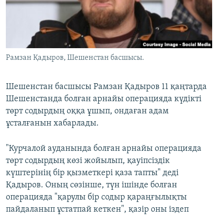
ЖАЗЫЛЫҢЫЗ
Басқа тілдерде
Рамзан Қадыров, Шешенстан басшысы.
Шешенстан басшысы Рамзан Қадыров 11 қаңтарда
Шешенстанда болған арнайы операцияда күдікті
төрт содырдың оққа ұшып, ондаған адам
ұсталғанын хабарлады.
"Курчалой ауданында болған арнайы операцияда
төрт содырдың көзі жойылып, қауіпсіздік
күштерінің бір қызметкері қаза тапты" деді
Қадыров. Оның сөзінше, түн ішінде болған
операцияда "қарулы бір содыр қараңғылықты
пайдаланып ұстатпай кеткен", қазір оны іздеп