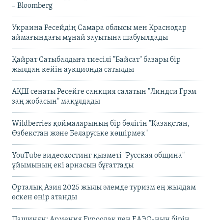
– Bloomberg
Украина Ресейдің Самара облысы мен Краснодар
аймағындағы мұнай зауытына шабуылдады
Қайрат Сатыбалдыға тиесілі "Байсат" базары бір
жылдан кейін аукционда сатылды
АҚШ сенаты Ресейге санкция салатын "Линдси Грэм
заң жобасын" мақұлдады
Wildberries қоймаларының бір бөлігін "Қазақстан,
Өзбекстан және Беларуське көшірмек"
YouTube видеохостинг қызметі "Русская община"
ұйымының екі арнасын бұғаттады
Орталық Азия 2025 жылы әлемде туризм ең жылдам
өскен өңір атанды
Пашинян: Армения Еуроодақ пен ЕАЭО-ның бірін