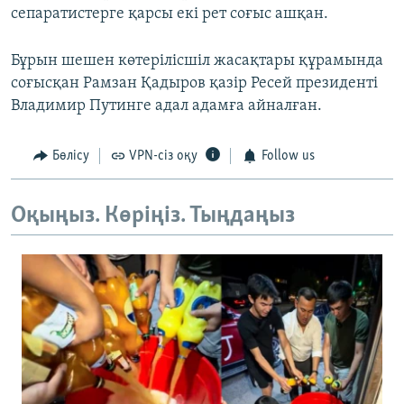
сепаратистерге қарсы екі рет соғыс ашқан.
Бұрын шешен көтерілісшіл жасақтары құрамында
соғысқан Рамзан Қадыров қазір Ресей президенті
Владимир Путинге адал адамға айналған.
Бөлісу
VPN-сіз оқу
Follow us
Оқыңыз. Көріңіз. Тыңдаңыз