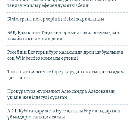
таңдау жайлы референдум өткізбейді
Білім грант иегерлерінің тізімі жарияланды
БАҚ: Қазақстан Теңіз кен орнында экологиялық заң
талабы сақталмаған дейді
Ресейдің Екатеринбург қаласында дрон шабуылынан
соң Wildberries қоймасы өртенді
Таиландта мектепте біреу қарудан оқ атып, алты адам
қаза тапты
Прокуратура журналист Александра Алёхованың
үкімін жеңілдетуді сұраған
АҚШ Кубаға қару жеткізуге қатысы бар адамдар мен
ұйымдарға санкция салды