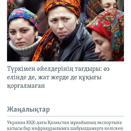
Түркімен әйелдерінің тағдыры: өз
елінде де, жат жерде де құқығы
қорғалмаған
Жаңалықтар
Украина КҚК-дағы Қазақстан мұнайының экспортына
қатысы бар инфрақұрылымға шабуылдамауға келіскен