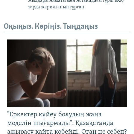
жылдары Алматы мен Астанадағы түрлі БАҚ-
тарда жарияланып тұрған.
Оқыңыз. Көріңіз. Тыңдаңыз
"Еркектер күйеу болудың жаңа
моделін шығармады". Қазақстанда
ажырасу қайта көбейді. Оған не себеп?