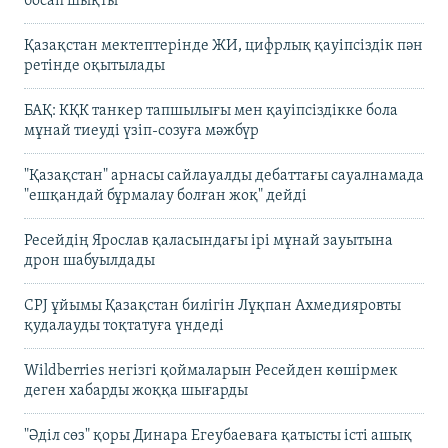
босап шықты
Қазақстан мектептерінде ЖИ, цифрлық қауіпсіздік пән
ретінде оқытылады
БАҚ: КҚК танкер тапшылығы мен қауіпсіздікке бола
мұнай тиеуді үзіп-созуға мәжбүр
"Қазақстан" арнасы сайлауалды дебаттағы сауалнамада
"ешқандай бұрмалау болған жоқ" дейді
Ресейдің Ярослав қаласындағы ірі мұнай зауытына
дрон шабуылдады
CPJ ұйымы Қазақстан билігін Лұқпан Ахмедияровты
қудалауды тоқтатуға үндеді
Wildberries негізгі қоймаларын Ресейден көшірмек
деген хабарды жоққа шығарды
"Әділ сөз" қоры Динара Егеубаеваға қатысты істі ашық