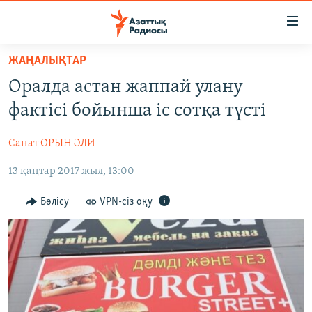
Accessibility
links
Skip
ЖАҢАЛЫҚТАР
to
ЖАҢАЛЫҚТАР
Оралда астан жаппай улану
main
САЯСАТ
content
фактісі бойынша іс сотқа түсті
AZATTYQTV
Skip
to
Санат ОРЫН ӘЛИ
ҚАҢТАР ОҚИҒАСЫ
main
13 қаңтар 2017 жыл, 13:00
АДАМ ҚҰҚЫҚТАРЫ
Navigation
Skip
ӘЛЕУМЕТ
Бөлісу
VPN-сіз оқу
to
ӘЛЕМ
Search
АРНАЙЫ ЖОБАЛАР
Русский