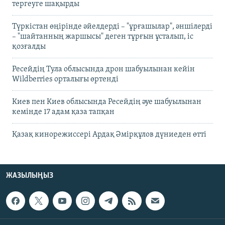
тергеуге шақырды
Түркістан өңірінде әйелдерді – "ұрғашылар", әншілерді
– "шайтанның жаршысы" деген тұрғын ұсталып, іс
қозғалды
Ресейдің Тула облысында дрон шабуылынан кейін
Wildberries орталығы өртенді
Киев пен Киев облысында Ресейдің әуе шабуылынан
кемінде 17 адам қаза тапқан
Қазақ кинорежиссері Ардақ Әмірқұлов дүниеден өтті
ЖАЗЫЛЫҢЫЗ