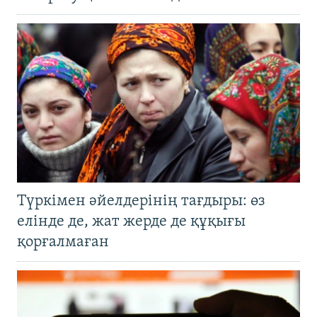
Түркімен әйелдерінің тағдыры: өз
елінде де, жат жерде де құқығы
қорғалмаған