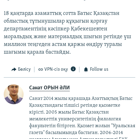
18 қаңтарда азаматтық сотта Батыс Қазақстан
облыстық тұтынушылар құқығын қорғау
департаментінің кәсіпкер Қабекешевтен
моральдық және материалдық шығын ретінде үш
миллион теңгеден астам қаржы өндіру туралы
шағымы қарала бастайды.
Бөлісу
VPN-сіз оқу
Follow us
Санат ОРЫН ӘЛИ
Санат 2014 жылы қарашада Азаттықтың Батыс
Қазақстандағы тілшісі ретінде қызметке
кірісті. 2005 жылы Батыс Қазақстан
мемлекеттік университетінің филология
факультетін бітірген. Қызмет жолын "Уральская
газета" басылымында бастаған. 2006-2014