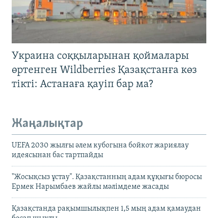
Украина соққыларынан қоймалары
өртенген Wildberries Қазақстанға көз
тікті: Астанаға қауіп бар ма?
Жаңалықтар
UEFA 2030 жылғы әлем кубогына бойкот жариялау
идеясынан бас тартпайды
"Жосықсыз ұстау". Қазақстанның адам құқығы бюросы
Ермек Нарымбаев жайлы мәлімдеме жасады
Қазақстанда рақымшылықпен 1,5 мың адам қамаудан