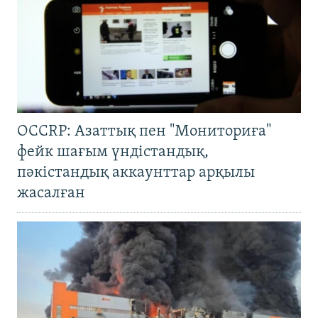
OCCRP: Азаттық пен "Мониториға"
фейк шағым үндістандық,
пәкістандық аккаунттар арқылы
жасалған