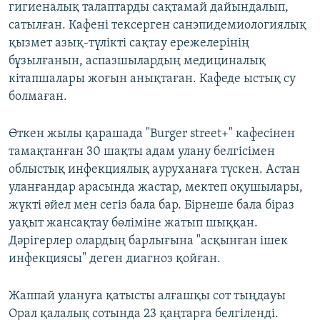
гигиеналық талаптарды сақтамай дайындалып,
сатылған. Кафені тексерген санэпидемиологиялық
қызмет азық-түлікті сақтау ережелерінің
бұзылғанын, аспазшылардың медициналық
кітапшалары жоғын анықтаған. Кафеде ыстық су
болмаған.
Өткен жылы қарашада "Burger street+" кафесінен
тамақтанған 30 шақты адам улану белгісімен
облыстық инфекциялық ауруханаға түскен. Астан
уланғандар арасында жастар, мектеп оқушылары,
жүкті әйел мен сегіз бала бар. Бірнеше бала біраз
уақыт жансақтау бөліміне жатып шыққан.
Дәрігерлер олардың барлығына "асқынған ішек
инфекциясы" деген диагноз қойған.
Жаппай улануға қатысты алғашқы сот тыңдауы
Орал қалалық сотында 23 қаңтарға белгіленді.