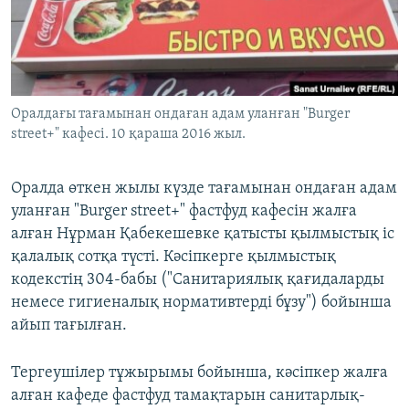
ЖАЗЫЛЫҢЫЗ
Басқа тілдерде
Оралдағы тағамынан ондаған адам уланған "Burger
street+" кафесі. 10 қараша 2016 жыл.
Оралда өткен жылы күзде тағамынан ондаған адам
уланған "Burger street+" фастфуд кафесін жалға
алған Нұрман Қабекешевке қатысты қылмыстық іс
қалалық сотқа түсті. Кәсіпкерге қылмыстық
кодекстің 304-бабы ("Санитариялық қағидаларды
немесе гигиеналық нормативтерді бұзу") бойынша
айып тағылған.
Тергеушілер тұжырымы бойынша, кәсіпкер жалға
алған кафеде фастфуд тамақтарын санитарлық-