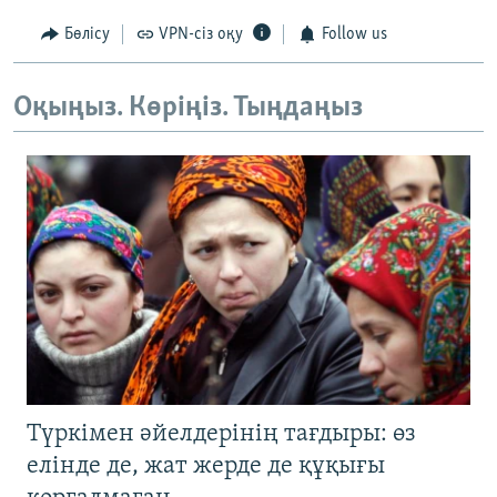
Бөлісу
VPN-сіз оқу
Follow us
Оқыңыз. Көріңіз. Тыңдаңыз
Түркімен әйелдерінің тағдыры: өз
елінде де, жат жерде де құқығы