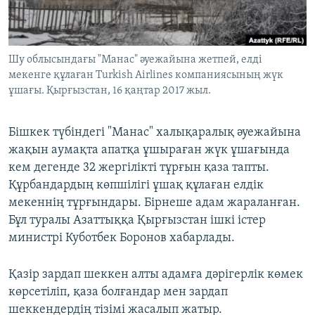
ЖАЗЫЛЫҢЫЗ
Шу облысындағы "Манас" әуежайына жетпей, елді
мекенге құлаған Turkish Airlines компаниясының жүк
Басқа тілдерде
ұшағы. Қырғызстан, 16 қаңтар 2017 жыл.
Бішкек түбіндегі "Манас" халықаралық әуежайына
жақын аумақта апатқа ұшыраған жүк ұшағында
кем дегенде 32 жергілікті тұрғын қаза тапты.
Құрбандардың көпшілігі ұшақ құлаған елдік
мекеннің тұрғындары. Бірнеше адам жараланған.
Бұл туралы Азаттыққа Қырғызстан ішкі істер
министрі Куботбек Боронов хабарлады.
Қазір зардап шеккен алты адамға дәрігерлік көмек
көрсетіліп, қаза болғандар мен зардап
шеккендердің тізімі жасалып жатыр.