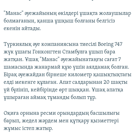
"Манас" әуежайының өкілдері ұшақта жолаушылар
болмағанын, қанша ұшқыш болғаны белгісіз
екенін айтады.
Түркиялық әуе компаниясына тиесілі Boeing 747
жүк ұшағы Гонконгтен Стамбулға ұшып бара
жатқан. Ұшақ "Манас" әуежайынатаңғы сағат 7
шамасында жанармай құю үшін аялдамақ болған.
Бірақ әуежайдан бірнеше километр қашықтықтағы
елді мекенге құлаған. Апат салдарынан 20 шақты
үй бүлініп, кейбірінде өрт шыққан. Ұшақ апатқа
ұшыраған аймақ тұманды болып тұр.
Оқиға орнына ресми орындардың басшылығы
барып, жедел жәрдем мен құтқару қызметтері
жұмыс істеп жатыр.