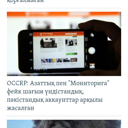
қорғалмаған
OCCRP: Азаттық пен "Мониториға"
фейк шағым үндістандық,
пәкістандық аккаунттар арқылы
жасалған