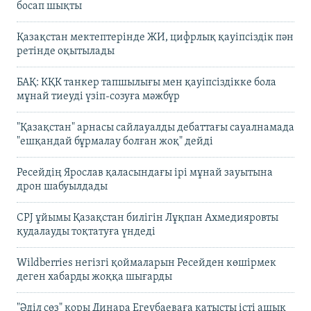
босап шықты
Қазақстан мектептерінде ЖИ, цифрлық қауіпсіздік пән
ретінде оқытылады
БАҚ: КҚК танкер тапшылығы мен қауіпсіздікке бола
мұнай тиеуді үзіп-созуға мәжбүр
"Қазақстан" арнасы сайлауалды дебаттағы сауалнамада
"ешқандай бұрмалау болған жоқ" дейді
Ресейдің Ярослав қаласындағы ірі мұнай зауытына
дрон шабуылдады
CPJ ұйымы Қазақстан билігін Лұқпан Ахмедияровты
қудалауды тоқтатуға үндеді
Wildberries негізгі қоймаларын Ресейден көшірмек
деген хабарды жоққа шығарды
"Әділ сөз" қоры Динара Егеубаеваға қатысты істі ашық