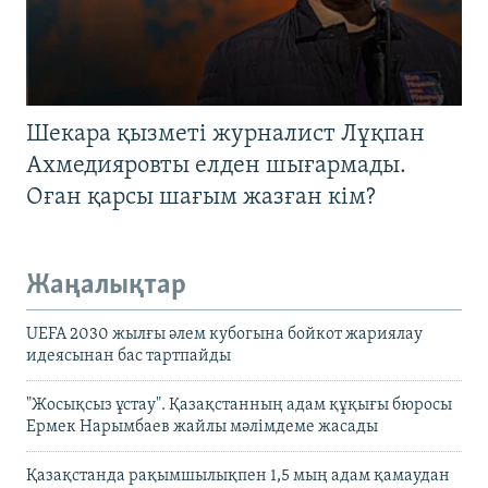
Шекара қызметі журналист Лұқпан
Ахмедияровты елден шығармады.
Оған қарсы шағым жазған кім?
Жаңалықтар
UEFA 2030 жылғы әлем кубогына бойкот жариялау
идеясынан бас тартпайды
"Жосықсыз ұстау". Қазақстанның адам құқығы бюросы
Ермек Нарымбаев жайлы мәлімдеме жасады
Қазақстанда рақымшылықпен 1,5 мың адам қамаудан