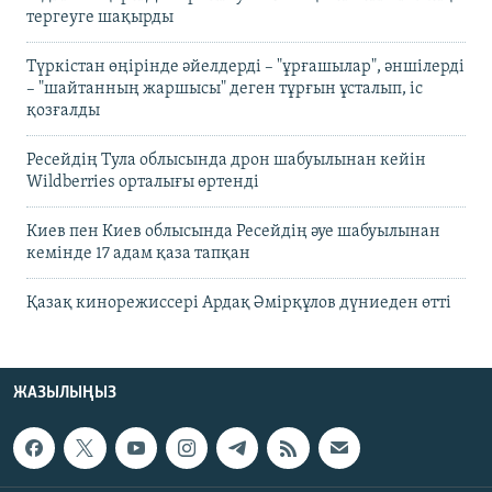
тергеуге шақырды
Түркістан өңірінде әйелдерді – "ұрғашылар", әншілерді
– "шайтанның жаршысы" деген тұрғын ұсталып, іс
қозғалды
Ресейдің Тула облысында дрон шабуылынан кейін
Wildberries орталығы өртенді
Киев пен Киев облысында Ресейдің әуе шабуылынан
кемінде 17 адам қаза тапқан
Қазақ кинорежиссері Ардақ Әмірқұлов дүниеден өтті
ЖАЗЫЛЫҢЫЗ