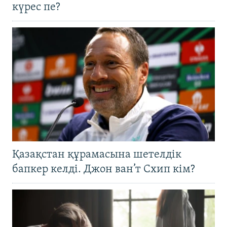
күрес пе?
Қазақстан құрамасына шетелдік
бапкер келді. Джон ван’т Схип кім?