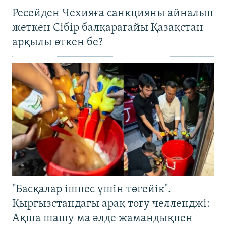
Ресейден Чехияға санкцияны айналып
жеткен Сібір балқарағайы Қазақстан
арқылы өткен бе?
"Басқалар ішпес үшін төгейік".
Қырғызстандағы арақ төгу челленджі:
Ақша шашу ма әлде жамандықпен