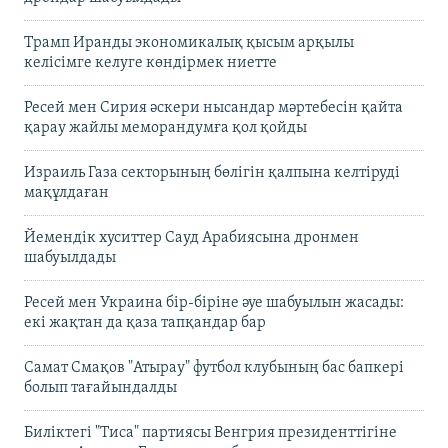
Трамп Иранды экономикалық қысым арқылы
келісімге келуге көндірмек ниетте
Ресей мен Сирия әскери нысандар мәртебесін қайта
қарау жайлы меморандумға қол қойды
Израиль Газа секторының бөлігін қалпына келтіруді
мақұлдаған
Йемендік хуситтер Сауд Арабиясына дронмен
шабуылдады
Ресей мен Украина бір-біріне әуе шабуылын жасады:
екі жақтан да қаза тапқандар бар
Самат Смақов "Атырау" футбол клубының бас бапкері
болып тағайындалды
Биліктегі "Тиса" партиясы Венгрия президенттігіне