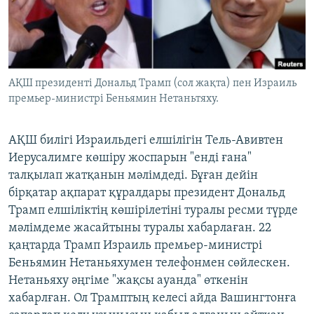
ЖАЗЫЛЫҢЫЗ
Басқа тілдерде
АҚШ президенті Дональд Трамп (сол жақта) пен Израиль
премьер-министрі Беньямин Нетаньтяху.
АҚШ билігі Израильдегі елшілігін Тель-Авивтен
Иерусалимге көшіру жоспарын "енді ғана"
талқылап жатқанын мәлімдеді. Бұған дейін
бірқатар ақпарат құралдары президент Дональд
Трамп елшіліктің көшірілетіні туралы ресми түрде
мәлімдеме жасайтыны туралы хабарлаған. 22
қаңтарда Трамп Израиль премьер-министрі
Беньямин Нетаньяхумен телефонмен сөйлескен.
Нетаньяху әңгіме "жақсы ауанда" өткенін
хабарлған. Ол Трамптың келесі айда Вашингтонға