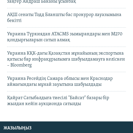
заңгер Андраш Баканы ұсынбақ
АҚШ сенаты Тодд Бланшты бас прокурор лауазымына
бекітті
Украина Түркиядан ATACMS зымырандары мен M270
қондырғыларын сатып алмақ
Украина КҚК-дағы Қазақстан мұнайының экспортына
қатысы бар инфрақұрылымға шабуылдамауға келіскен
– Bloomberg
Украина Ресейдің Самара облысы мен Краснодар
аймағындағы мұнай зауытына шабуылдады
Қайрат Сатыбалдыға тиесілі "Байсат" базары бір
жылдан кейін аукционда сатылды
ЖАЗЫЛЫҢЫЗ