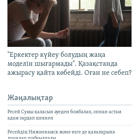
"Еркектер күйеу болудың жаңа
моделін шығармады". Қазақстанда
ажырасу қайта көбейді. Оған не себеп?
Жаңалықтар
Ресей Сумы қаласын әуеден бомбалап, оннан астам
адам зардап шеккен
Ресейдің Нижнекамск және өзге де қалаларына
дрондар шабуылдады