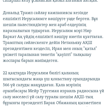
сапарлап келу ұсынысын қабыл алғанын айтқан.
Дональд Трамп сайлау кампаниясы кезінде
елшілікті Иерусалимге көшіруге уәде берген. Бұл
шешім палестиндіктер мен араб елдерінің
наразылығын тудырған. Иерусалим мэрі Нир
Баркат Ақ үйдің елшілікті көшіру ниетін қуаттаған.
Трамптың сөйлескенге дейін Нетаньяху АҚШ
президентімен кездесіп, Иран мен оның "қатал"
үкіметі тарапынан төнетін "қауіпті" талқылау
жоспары барын мәлімдеген.
22 қаңтарда Иерусалим билігі қаланың
шығысындағы жаңа үш қоныстану орындарында
566 үй салуды мақұлдаған. Қала мэрінің
орынбасары Мейр Тургеман израиль радиосына үй
салу мәселесі үй салу туралы шешім АҚШ-тың
бұрынғы президенті Барак Обаманың қызметінен