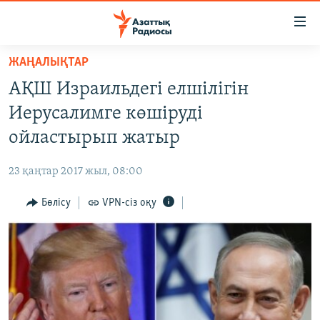
Accessibility
links
Skip
ЖАҢАЛЫҚТАР
to
ЖАҢАЛЫҚТАР
АҚШ Израильдегі елшілігін
main
САЯСАТ
content
Иерусалимге көшіруді
AZATTYQTV
Skip
ойластырып жатыр
to
ҚАҢТАР ОҚИҒАСЫ
main
23 қаңтар 2017 жыл, 08:00
АДАМ ҚҰҚЫҚТАРЫ
Navigation
Skip
Бөлісу
VPN-сіз оқу
ӘЛЕУМЕТ
to
ӘЛЕМ
Search
АРНАЙЫ ЖОБАЛАР
Русский