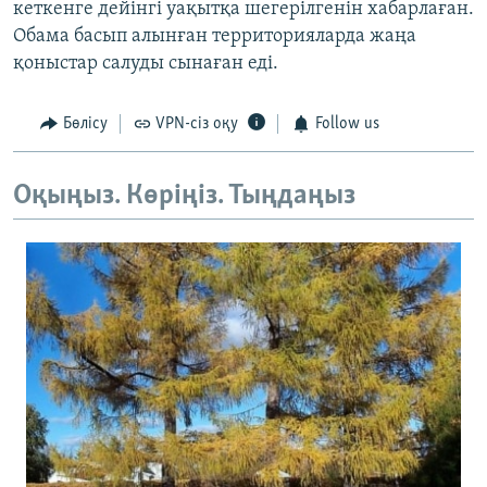
кеткенге дейінгі уақытқа шегерілгенін хабарлаған.
Обама басып алынған территорияларда жаңа
қоныстар салуды сынаған еді.
Бөлісу
VPN-сіз оқу
Follow us
Оқыңыз. Көріңіз. Тыңдаңыз