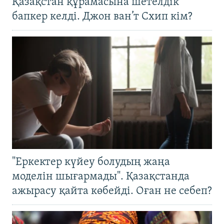
Қазақстан құрамасына шетелдік
бапкер келді. Джон ван’т Схип кім?
"Еркектер күйеу болудың жаңа
моделін шығармады". Қазақстанда
ажырасу қайта көбейді. Оған не себеп?