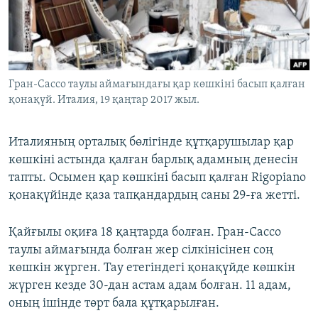
ЖАЗЫЛЫҢЫЗ
Басқа тілдерде
Гран-Сассо таулы аймағындағы қар көшкіні басып қалған
қонақүй. Италия, 19 қаңтар 2017 жыл.
Италияның орталық бөлігінде құтқарушылар қар
көшкіні астында қалған барлық адамның денесін
тапты. Осымен қар көшкіні басып қалған Rigopiano
қонақүйінде қаза тапқандардың саны 29-ға жетті.
Қайғылы оқиға 18 қаңтарда болған. Гран-Сассо
таулы аймағында болған жер сілкінісінен соң
көшкін жүрген. Тау етегіндегі қонақүйде көшкін
жүрген кезде 30-дан астам адам болған. 11 адам,
оның ішінде төрт бала құтқарылған.