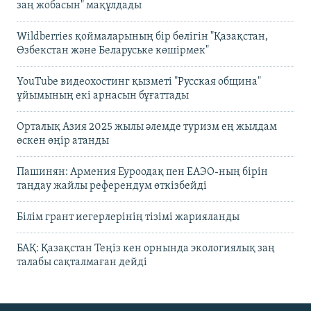
заң жобасын" мақұлдады
Wildberries қоймаларының бір бөлігін "Қазақстан,
Өзбекстан және Беларуське көшірмек"
YouTube видеохостинг қызметі "Русская община"
ұйымының екі арнасын бұғаттады
Орталық Азия 2025 жылы әлемде туризм ең жылдам
өскен өңір атанды
Пашинян: Армения Еуроодақ пен ЕАЭО-ның бірін
таңдау жайлы референдум өткізбейді
Білім грант иегерлерінің тізімі жарияланды
БАҚ: Қазақстан Теңіз кен орнында экологиялық заң
талабы сақталмаған дейді