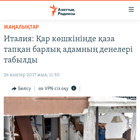
Accessibility
links
Skip
ЖАҢАЛЫҚТАР
to
ЖАҢАЛЫҚТАР
Италия: Қар көшкінінде қаза
main
САЯСАТ
content
тапқан барлық адамның денелері
AZATTYQTV
Skip
табылды
to
ҚАҢТАР ОҚИҒАСЫ
main
26 қаңтар 2017 жыл, 11:30
АДАМ ҚҰҚЫҚТАРЫ
Navigation
Skip
Бөлісу
VPN-сіз оқу
ӘЛЕУМЕТ
to
ӘЛЕМ
Search
АРНАЙЫ ЖОБАЛАР
Русский