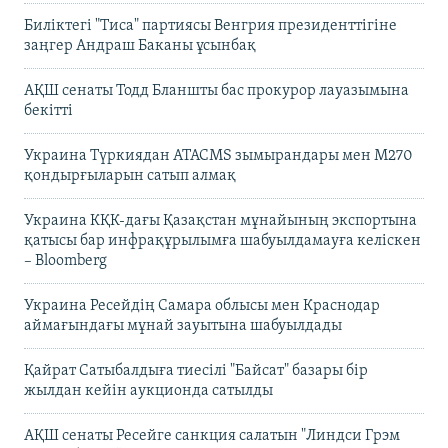
Биліктегі "Тиса" партиясы Венгрия президенттігіне
заңгер Андраш Баканы ұсынбақ
АҚШ сенаты Тодд Бланшты бас прокурор лауазымына
бекітті
Украина Түркиядан ATACMS зымырандары мен M270
қондырғыларын сатып алмақ
Украина КҚК-дағы Қазақстан мұнайының экспортына
қатысы бар инфрақұрылымға шабуылдамауға келіскен
– Bloomberg
Украина Ресейдің Самара облысы мен Краснодар
аймағындағы мұнай зауытына шабуылдады
Қайрат Сатыбалдыға тиесілі "Байсат" базары бір
жылдан кейін аукционда сатылды
АҚШ сенаты Ресейге санкция салатын "Линдси Грэм