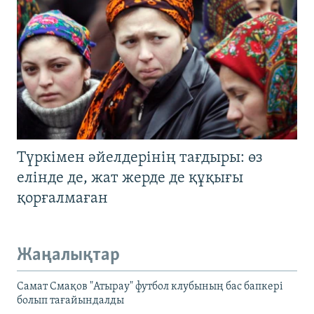
Түркімен әйелдерінің тағдыры: өз
елінде де, жат жерде де құқығы
қорғалмаған
Жаңалықтар
Самат Смақов "Атырау" футбол клубының бас бапкері
болып тағайындалды