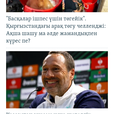
"Басқалар ішпес үшін төгейік".
Қырғызстандағы арақ төгу челленджі:
Ақша шашу ма әлде жамандықпен
күрес пе?