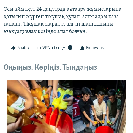
Осы аймақта 24 қаңтарда құтқару жұмыстарына
қатысып жүрген тікұшақ құлап, алты адам қаза
тапқан. Тікұшақ жарақат алған шаңғышыны
эвакуациялау кезінде апат болған.
Бөлісу
VPN-сіз оқу
Follow us
Оқыңыз. Көріңіз. Тыңдаңыз