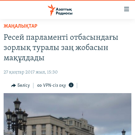
Accessibility
links
Skip
ЖАҢАЛЫҚТАР
to
ЖАҢАЛЫҚТАР
Ресей парламенті отбасындағы
main
САЯСАТ
content
зорлық туралы заң жобасын
AZATTYQTV
Skip
мақұлдады
to
ҚАҢТАР ОҚИҒАСЫ
main
27 қаңтар 2017 жыл, 15:30
АДАМ ҚҰҚЫҚТАРЫ
Navigation
Skip
Бөлісу
VPN-сіз оқу
ӘЛЕУМЕТ
to
ӘЛЕМ
Search
АРНАЙЫ ЖОБАЛАР
Русский