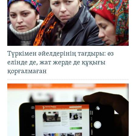
Түркімен әйелдерінің тағдыры: өз
елінде де, жат жерде де құқығы
қорғалмаған