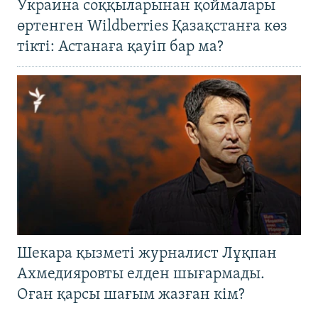
Украина соққыларынан қоймалары
өртенген Wildberries Қазақстанға көз
тікті: Астанаға қауіп бар ма?
Шекара қызметі журналист Лұқпан
Ахмедияровты елден шығармады.
Оған қарсы шағым жазған кім?