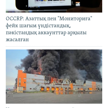
OCCRP: Азаттық пен "Мониториға"
фейк шағым үндістандық,
пәкістандық аккаунттар арқылы
жасалған