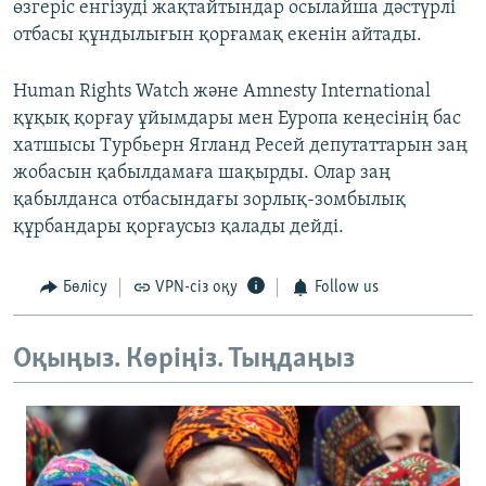
өзгеріс енгізуді жақтайтындар осылайша дәстүрлі
отбасы құндылығын қорғамақ екенін айтады.
Human Rights Watch және Amnesty International
құқық қорғау ұйымдары мен Еуропа кеңесінің бас
хатшысы Турбьерн Ягланд Ресей депутаттарын заң
жобасын қабылдамаға шақырды. Олар заң
қабылданса отбасындағы зорлық-зомбылық
құрбандары қорғаусыз қалады дейді.
Бөлісу
VPN-сіз оқу
Follow us
Оқыңыз. Көріңіз. Тыңдаңыз