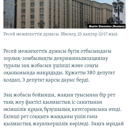
ЖАЗЫЛЫҢЫЗ
Басқа тілдерде
Ресей мемлекеттік думасы. Мәскеу, 25 қаңтар 2017 жыл.
Ресей мемлекеттік думасы бүгін отбасындағы
зорлық-зомбылықты декриминализациялау
туралы заң жобасын үшінші және соңғы
оқылымында мақұлдады. Құжатты 380 депутат
қолдап, 3 депутат қарсы дауыс берді.
Заң жобасы бойынша, жақын туысынан бір рет
таяқ жеу фактісі қылмыстық іс санатынан
әкімшілік құқық бұзушылық категориясына өтеді.
Екінші рет соққыға жыққаны үшін ғана
қылмыстық жауапкершілік көріледі. Заңға мұндай