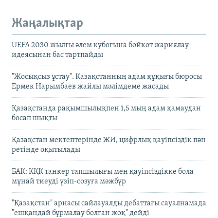
Жаңалықтар
UEFA 2030 жылғы әлем кубогына бойкот жариялау
идеясынан бас тартпайды
"Жосықсыз ұстау". Қазақстанның адам құқығы бюросы
Ермек Нарымбаев жайлы мәлімдеме жасады
Қазақстанда рақымшылықпен 1,5 мың адам қамаудан
босап шықты
Қазақстан мектептерінде ЖИ, цифрлық қауіпсіздік пән
ретінде оқытылады
БАҚ: КҚК танкер тапшылығы мен қауіпсіздікке бола
мұнай тиеуді үзіп-созуға мәжбүр
"Қазақстан" арнасы сайлауалды дебаттағы сауалнамада
"ешқандай бұрмалау болған жоқ" дейді