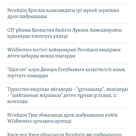
Ресейдің Ярослав қаласындағы ірі мұнай зауытына
дрон шабуылдады
CPJ ұйымы Қазақстан билігін Лұқпан Ахмедияровты
қудалауды тоқтатуға үндеді
Wildberries негізгі қоймаларын Ресейден көшірмек
деген хабарды жоққа шығарды
"Әділ сөз" қоры Динара Егеубаеваға қатысты істі ашық
тергеуге шақырды
Түркістан өңірінде әйелдерді – "ұрғашылар", әншілерді
– "шайтанның жаршысы" деген тұрғын ұсталып, іс
қозғалды
Ресейдің Тула облысында дрон шабуылынан кейін
Wildberries орталығы өртенді
Киев пен Киев облысында Ресейдің әуе шабуылынан