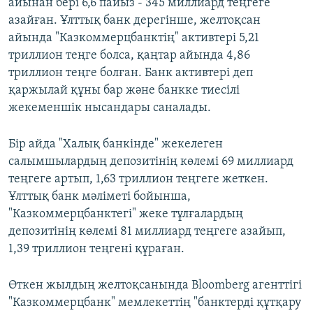
айынан бері 6,6 пайыз - 345 миллиард теңгеге
азайған. Ұлттық банк дерегінше, желтоқсан
айында "Казкоммерцбанктің" активтері 5,21
триллион теңге болса, қаңтар айында 4,86
триллион теңге болған. Банк активтері деп
қаржылай құны бар және банкке тиесілі
жекеменшік нысандары саналады.
Бір айда "Халық банкінде" жекелеген
салымшылардың депозитінің көлемі 69 миллиард
теңгеге артып, 1,63 триллион теңгеге жеткен.
Ұлттық банк мәліметі бойынша,
"Казкоммерцбанктегі" жеке тұлғалардың
депозитінің көлемі 81 миллиард теңгеге азайып,
1,39 триллион теңгені құраған.
Өткен жылдың желтоқсанында Bloomberg агенттігі
"Казкоммерцбанк" мемлекеттің "банктерді құтқару