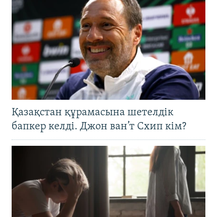
Қазақстан құрамасына шетелдік
бапкер келді. Джон ван’т Схип кім?