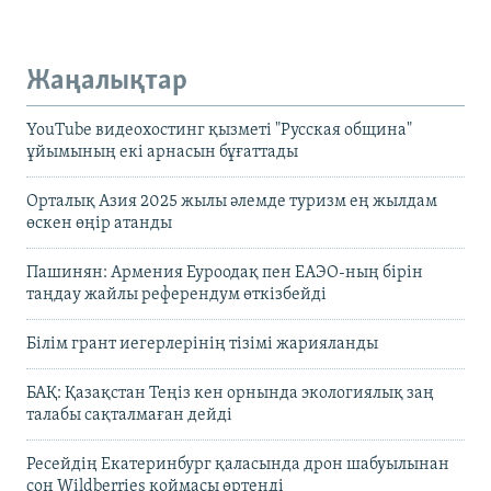
Жаңалықтар
YouTube видеохостинг қызметі "Русская община"
ұйымының екі арнасын бұғаттады
Орталық Азия 2025 жылы әлемде туризм ең жылдам
өскен өңір атанды
Пашинян: Армения Еуроодақ пен ЕАЭО-ның бірін
таңдау жайлы референдум өткізбейді
Білім грант иегерлерінің тізімі жарияланды
БАҚ: Қазақстан Теңіз кен орнында экологиялық заң
талабы сақталмаған дейді
Ресейдің Екатеринбург қаласында дрон шабуылынан
соң Wildberries қоймасы өртенді