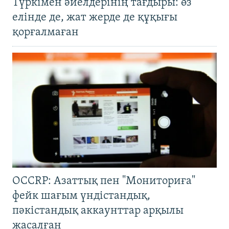
Түркімен әйелдерінің тағдыры: өз
елінде де, жат жерде де құқығы
қорғалмаған
OCCRP: Азаттық пен "Мониториға"
фейк шағым үндістандық,
пәкістандық аккаунттар арқылы
жасалған