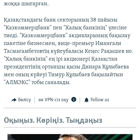
жоққа шығарған.
Қазақстандағы банк секторының 38 пайызы
"Казкоммерцбанк" пен "Халық банкінің" үлесіне
тиеді. "Казкоммерцбанк" акцияларының бақылау
пакетіне бизнесмен, вице-премьер Иманғали
Тасмағамбетовтің күйеубаласы Кеңес Рақышев ие.
"Халық банкінің" ең ірі акционері Қазақстан
президентінің ортаншы қызы Динара Құлыбаева
мен оның күйеуі Тимур Құлыбаев бақылайтын
"АЛМЭКС" тобы саналады.
Бөлісу
VPN-сіз оқу
Follow us
Оқыңыз. Көріңіз. Тыңдаңыз