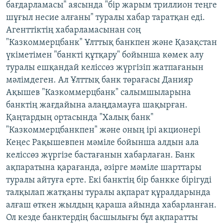
бағдарламасы" аясында "бір жарым триллион теңге
шұғыл несие алғаны" туралы хабар таратқан еді.
Агенттіктің хабарламасынан соң
"Казкоммерцбанк" Ұлттық банкпен және Қазақстан
үкіметімен "банкті құтқару" бойынша көмек алу
туралы ешқандай келіссөз жүргізіп жатпағанын
мәлімдеген. Ал Ұлттық банк төрағасы Данияр
Ақышев "Казкоммерцбанк" салымшыларына
банктің жағдайына алаңдамауға шақырған.
Қаңтардың ортасында "Халық банк"
"Казкоммерцбанкпен" және оның ірі акционері
Кеңес Рақышевпен мәміле бойынша алдын ала
келіссөз жүргізе бастағанын хабарлаған. Банк
ақпаратына қарағанда, әзірге мәміле шарттары
туралы айтуға ерте. Екі банктің бір банкке бірігуді
талқылап жатқаны туралы ақпарат құралдарында
алғаш өткен жылдың қараша айында хабарланған.
Ол кезде банктердің басшылығы бұл ақпаратты