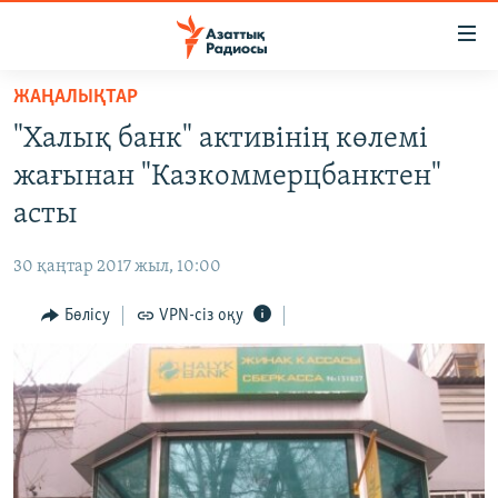
Accessibility
links
Skip
ЖАҢАЛЫҚТАР
to
ЖАҢАЛЫҚТАР
"Халық банк" активінің көлемі
main
САЯСАТ
content
жағынан "Казкоммерцбанктен"
AZATTYQTV
Skip
асты
to
ҚАҢТАР ОҚИҒАСЫ
main
30 қаңтар 2017 жыл, 10:00
АДАМ ҚҰҚЫҚТАРЫ
Navigation
Skip
Бөлісу
VPN-сіз оқу
ӘЛЕУМЕТ
to
ӘЛЕМ
Search
АРНАЙЫ ЖОБАЛАР
Русский