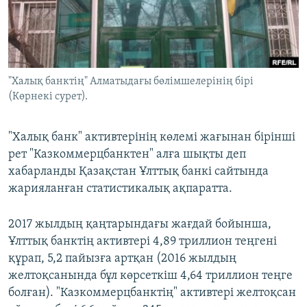
ЖАЗЫЛЫҢЫЗ
Басқа тілдерде
"Халық банктің" Алматыдағы бөлімшелерінің бірі
(Көрнекі сурет).
"Халық банк" активтерінің көлемі жағынан бірінші
рет "Казкоммерцбанктен" алға шықты деп
хабарланды Қазақстан Ұлттық банкі сайтында
жарияланған статистикалық ақпаратта.
2017 жылдың қаңтарындағы жағдай бойынша,
Ұлттық банктің активтері 4,89 триллион теңгені
құрап, 5,2 пайызға артқан (2016 жылдың
желтоқсанында бұл көрсеткіш 4,64 триллион теңге
болған). "Казкоммерцбанктің" активтері желтоқсан