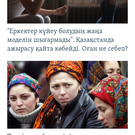
"Еркектер күйеу болудың жаңа
моделін шығармады". Қазақстанда
ажырасу қайта көбейді. Оған не себеп?