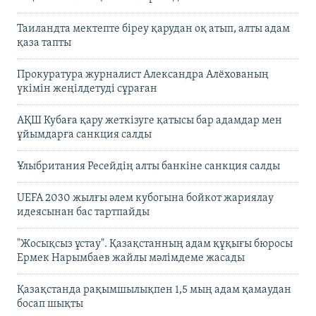
Таиландта мектепте біреу қарудан оқ атып, алты адам
қаза тапты
Прокуратура журналист Александра Алёхованың
үкімін жеңілдетуді сұраған
АҚШ Кубаға қару жеткізуге қатысы бар адамдар мен
ұйымдарға санкция салды
Ұлыбритания Ресейдің алты банкіне санкция салды
UEFA 2030 жылғы әлем кубогына бойкот жариялау
идеясынан бас тартпайды
"Жосықсыз ұстау". Қазақстанның адам құқығы бюросы
Ермек Нарымбаев жайлы мәлімдеме жасады
Қазақстанда рақымшылықпен 1,5 мың адам қамаудан
босап шықты