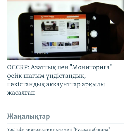
OCCRP: Азаттық пен "Мониториға"
фейк шағым үндістандық,
пәкістандық аккаунттар арқылы
жасалған
Жаңалықтар
YouTube видеохостинг қызметі "Русская община"