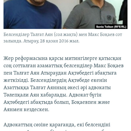
ЖАЗЫЛЫҢЫЗ
Басқа тілдерде
Белсенділер Талғат Аян (сол жақта) мен Макс Боқаев сот
залында. Атырау, 28 қазан 2016 жыл.
Жер реформасына қарсы митингілерге қатысқан
соң сотталған азаматтық белсенділер Макс Боқаев
пен Талғат Аян Атыраудан Ақтөбедегі абақтыға
жеткізілді. Белсенділердің Ақтөбеде екенін
Азаттыққа Талғат Аянның әкесі әрі адвокаты
Төлепқали Аян хабарлады. Адвокат бүгін
Ақтөбедегі абақтыда болып, Боқаевпен және
Аянмен кездескен.
Адвокаттың сөзіне қарағанда, екі белсендіні