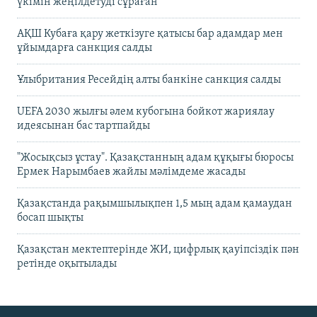
үкімін жеңілдетуді сұраған
АҚШ Кубаға қару жеткізуге қатысы бар адамдар мен
ұйымдарға санкция салды
Ұлыбритания Ресейдің алты банкіне санкция салды
UEFA 2030 жылғы әлем кубогына бойкот жариялау
идеясынан бас тартпайды
"Жосықсыз ұстау". Қазақстанның адам құқығы бюросы
Ермек Нарымбаев жайлы мәлімдеме жасады
Қазақстанда рақымшылықпен 1,5 мың адам қамаудан
босап шықты
Қазақстан мектептерінде ЖИ, цифрлық қауіпсіздік пән
ретінде оқытылады