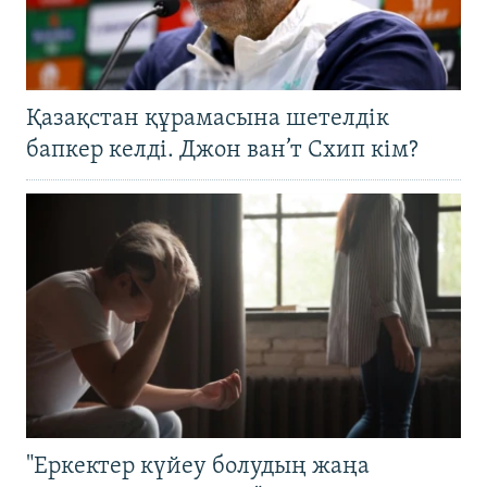
Қазақстан құрамасына шетелдік
бапкер келді. Джон ван’т Схип кім?
"Еркектер күйеу болудың жаңа