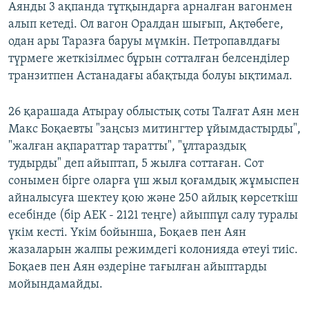
Аянды 3 ақпанда тұтқындарға арналған вагонмен
алып кетеді. Ол вагон Оралдан шығып, Ақтөбеге,
одан ары Таразға баруы мүмкін. Петропавлдағы
түрмеге жеткізілмес бұрын сотталған белсенділер
транзитпен Астанадағы абақтыда болуы ықтимал.
26 қарашада Атырау облыстық соты Талғат Аян мен
Макс Боқаевты "заңсыз митингтер ұйымдастырды",
"жалған ақпараттар таратты", "ұлтараздық
тудырды" деп айыптап, 5 жылға соттаған. Сот
сонымен бірге оларға үш жыл қоғамдық жұмыспен
айналысуға шектеу қою және 250 айлық көрсеткіш
есебінде (бір АЕК - 2121 теңге) айыппұл салу туралы
үкім кесті. Үкім бойынша, Боқаев пен Аян
жазаларын жалпы режимдегі колонияда өтеуі тиіс.
Боқаев пен Аян өздеріне тағылған айыптарды
мойындамайды.