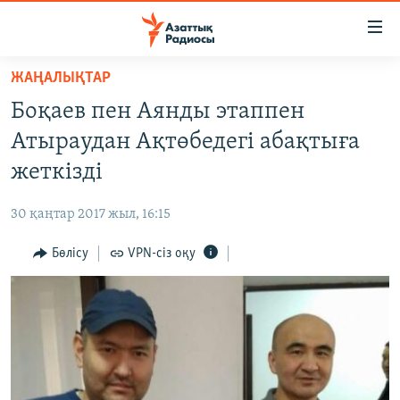
Accessibility
links
Skip
ЖАҢАЛЫҚТАР
to
ЖАҢАЛЫҚТАР
Боқаев пен Аянды этаппен
main
САЯСАТ
content
Атыраудан Ақтөбедегі абақтыға
AZATTYQTV
Skip
жеткізді
to
ҚАҢТАР ОҚИҒАСЫ
main
30 қаңтар 2017 жыл, 16:15
АДАМ ҚҰҚЫҚТАРЫ
Navigation
Skip
Бөлісу
VPN-сіз оқу
ӘЛЕУМЕТ
to
ӘЛЕМ
Search
АРНАЙЫ ЖОБАЛАР
Русский