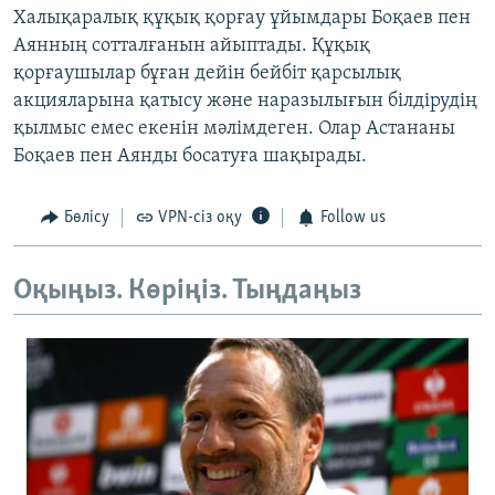
Халықаралық құқық қорғау ұйымдары Боқаев пен
Аянның сотталғанын айыптады. Құқық
қорғаушылар бұған дейін бейбіт қарсылық
акцияларына қатысу және наразылығын білдірудің
қылмыс емес екенін мәлімдеген. Олар Астананы
Боқаев пен Аянды босатуға шақырады.
Бөлісу
VPN-сіз оқу
Follow us
Оқыңыз. Көріңіз. Тыңдаңыз