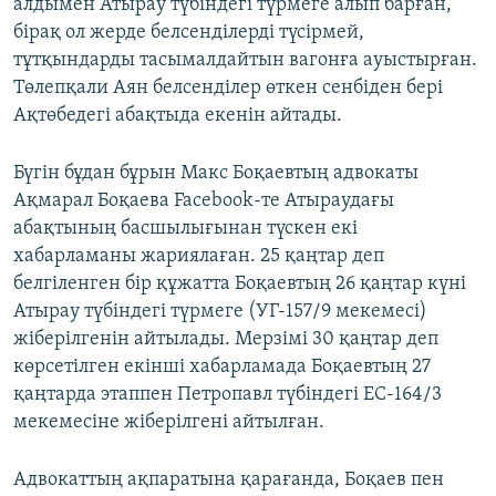
алдымен Атырау түбіндегі түрмеге алып барған,
бірақ ол жерде белсенділерді түсірмей,
тұтқындарды тасымалдайтын вагонға ауыстырған.
Төлепқали Аян белсенділер өткен сенбіден бері
Ақтөбедегі абақтыда екенін айтады.
Бүгін бұдан бұрын Макс Боқаевтың адвокаты
Ақмарал Боқаева Facebook-те Атыраудағы
абақтының басшылығынан түскен екі
хабарламаны жариялаған. 25 қаңтар деп
белгіленген бір құжатта Боқаевтың 26 қаңтар күні
Атырау түбіндегі түрмеге (УГ-157/9 мекемесі)
жіберілгенін айтылады. Мерзімі 30 қаңтар деп
көрсетілген екінші хабарламада Боқаевтың 27
қаңтарда этаппен Петропавл түбіндегі ЕС-164/3
мекемесіне жіберілгені айтылған.
Адвокаттың ақпаратына қарағанда, Боқаев пен