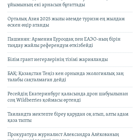
ұйымының екі арнасын бұғаттады
Орталық Азия 2025 жылы әлемде туризм ең жылдам
өскен өңір атанды
Пашинян: Армения Еуроодақ пен ЕАЭО-ның бірін
таңдау жайлы референдум өткізбейді
Білім грант иегерлерінің тізімі жарияланды
БАҚ: Қазақстан Теңіз кен орнында экологиялық заң
талабы сақталмаған дейді
Ресейдің Екатеринбург қаласында дрон шабуылынан
соң Wildberries қоймасы өртенді
Таиландта мектепте біреу қарудан оқ атып, алты адам
қаза тапты
Прокуратура журналист Александра Алёхованың