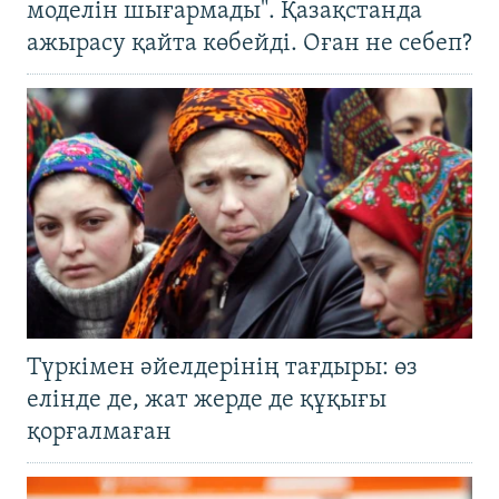
моделін шығармады". Қазақстанда
ажырасу қайта көбейді. Оған не себеп?
Түркімен әйелдерінің тағдыры: өз
елінде де, жат жерде де құқығы
қорғалмаған