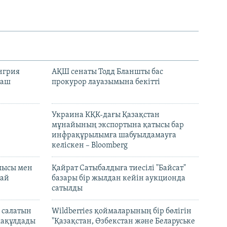
енгрия
АҚШ сенаты Тодд Бланшты бас
раш
прокурор лауазымына бекітті
Украина КҚК-дағы Қазақстан
мұнайының экспортына қатысы бар
инфрақұрылымға шабуылдамауға
келіскен – Bloomberg
лысы мен
Қайрат Сатыбалдыға тиесілі "Байсат"
най
базары бір жылдан кейін аукционда
сатылды
 салатын
Wildberries қоймаларының бір бөлігін
мақұлдады
"Қазақстан, Өзбекстан және Беларуське