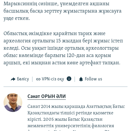
Марыксиннің сөзінше, үнемделген ақшаны
басшылық басқа зерттеу жұмыстарына жұмсауға
уәде еткен.
Облыстық әкімдікке қарайтын тарих және
археология орталығы 15 жылдан бері жұмыс істеп
келеді. Осы уақыт ішінде орталық археологтары
облыс көлемінде барлығы 120-дан аса қорым
аршып, екі мыңнан астам көне артефакт тапқан.
Бөлісу
VPN-сіз оқу
Follow us
Санат ОРЫН ӘЛИ
Санат 2014 жылы қарашада Азаттықтың Батыс
Қазақстандағы тілшісі ретінде қызметке
кірісті. 2005 жылы Батыс Қазақстан
мемлекеттік университетінің филология