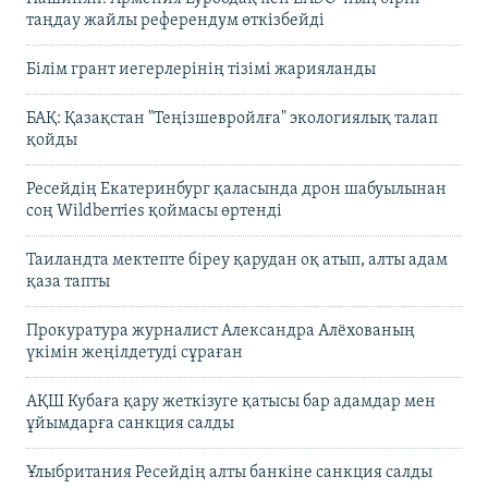
таңдау жайлы референдум өткізбейді
Білім грант иегерлерінің тізімі жарияланды
БАҚ: Қазақстан "Теңізшевройлға" экологиялық талап
қойды
Ресейдің Екатеринбург қаласында дрон шабуылынан
соң Wildberries қоймасы өртенді
Таиландта мектепте біреу қарудан оқ атып, алты адам
қаза тапты
Прокуратура журналист Александра Алёхованың
үкімін жеңілдетуді сұраған
АҚШ Кубаға қару жеткізуге қатысы бар адамдар мен
ұйымдарға санкция салды
Ұлыбритания Ресейдің алты банкіне санкция салды