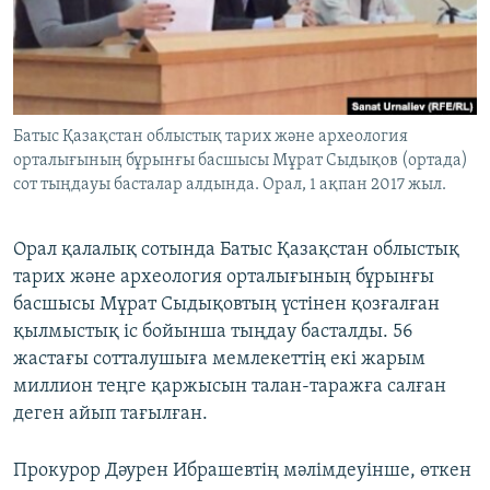
ЖАЗЫЛЫҢЫЗ
Басқа тілдерде
Батыс Қазақстан облыстық тарих және археология
орталығының бұрынғы басшысы Мұрат Сыдықов (ортада)
сот тыңдауы басталар алдында. Орал, 1 ақпан 2017 жыл.
Орал қалалық сотында Батыс Қазақстан облыстық
тарих және археология орталығының бұрынғы
басшысы Мұрат Сыдықовтың үстінен қозғалған
қылмыстық іс бойынша тыңдау басталды. 56
жастағы сотталушыға мемлекеттің екі жарым
миллион теңге қаржысын талан-таражға салған
деген айып тағылған.
Прокурор Дәурен Ибрашевтің мәлімдеуінше, өткен