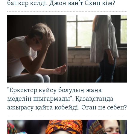
бапкер келді. Джон ван’т Схип кім?
"Еркектер күйеу болудың жаңа
моделін шығармады". Қазақстанда
ажырасу қайта көбейді. Оған не себеп?