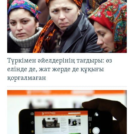
Түркімен әйелдерінің тағдыры: өз
елінде де, жат жерде де құқығы
қорғалмаған