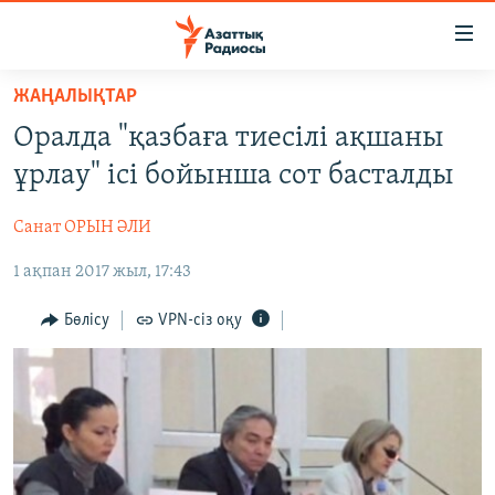
Accessibility
links
Skip
ЖАҢАЛЫҚТАР
to
ЖАҢАЛЫҚТАР
Оралда "қазбаға тиесілі ақшаны
main
САЯСАТ
content
ұрлау" ісі бойынша сот басталды
AZATTYQTV
Skip
to
Санат ОРЫН ӘЛИ
ҚАҢТАР ОҚИҒАСЫ
main
1 ақпан 2017 жыл, 17:43
АДАМ ҚҰҚЫҚТАРЫ
Navigation
Skip
ӘЛЕУМЕТ
Бөлісу
VPN-сіз оқу
to
ӘЛЕМ
Search
АРНАЙЫ ЖОБАЛАР
Русский