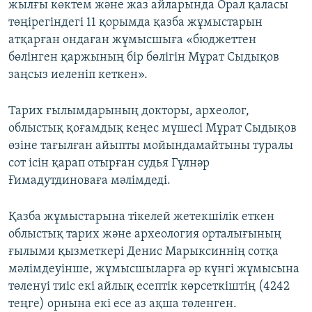
жылғы көктем және жаз айларында Орал қаласы
төңірегіндегі 11 қорымда қазба жұмыстарын
атқарған ондаған жұмысшыға «бюджеттен
бөлінген қаржының бір бөлігін Мұрат Сыдықов
заңсыз иеленіп кеткен».
Тарих ғылымдарының докторы, археолог,
облыстық қоғамдық кеңес мүшесі Мұрат Сыдықов
өзіне тағылған айыпты мойындамайтыны туралы
сот ісін қарап отырған судья Гүлнәр
Ғимадутдиноваға мәлімдеді.
Қазба жұмыстарына тікелей жетекшілік еткен
облыстық тарих және археология орталығының
ғылыми қызметкері Денис Марыксиннің сотқа
мәлімдеуінше, жұмысшыларға әр күнгі жұмысына
төленуі тиіс екі айлық есептік көрсеткіштің (4242
теңге) орнына екі есе аз ақша төленген.