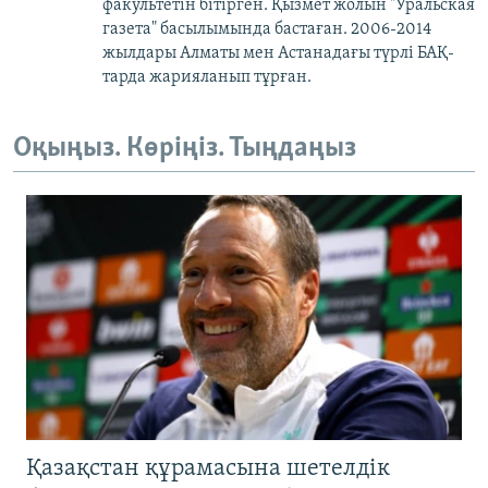
факультетін бітірген. Қызмет жолын "Уральская
газета" басылымында бастаған. 2006-2014
жылдары Алматы мен Астанадағы түрлі БАҚ-
тарда жарияланып тұрған.
Оқыңыз. Көріңіз. Тыңдаңыз
Қазақстан құрамасына шетелдік