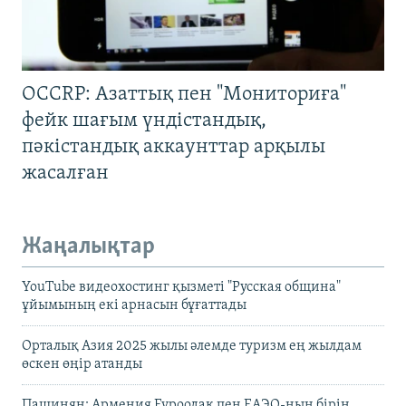
OCCRP: Азаттық пен "Мониториға"
фейк шағым үндістандық,
пәкістандық аккаунттар арқылы
жасалған
Жаңалықтар
YouTube видеохостинг қызметі "Русская община"
ұйымының екі арнасын бұғаттады
Орталық Азия 2025 жылы әлемде туризм ең жылдам
өскен өңір атанды
Пашинян: Армения Еуроодақ пен ЕАЭО-ның бірін