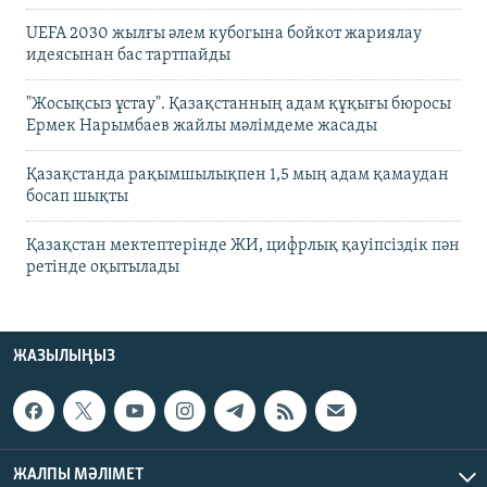
UEFA 2030 жылғы әлем кубогына бойкот жариялау
идеясынан бас тартпайды
"Жосықсыз ұстау". Қазақстанның адам құқығы бюросы
Ермек Нарымбаев жайлы мәлімдеме жасады
Қазақстанда рақымшылықпен 1,5 мың адам қамаудан
босап шықты
Қазақстан мектептерінде ЖИ, цифрлық қауіпсіздік пән
ретінде оқытылады
ЖАЗЫЛЫҢЫЗ
ЖАЛПЫ МӘЛІМЕТ