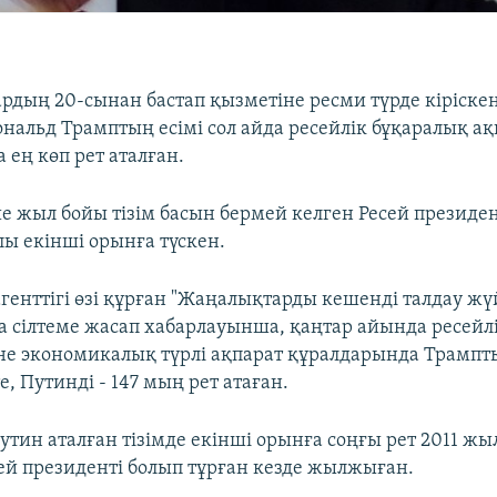
рдың 20-сынан бастап қызметіне ресми түрде кіріск
ональд Трамптың есімі сол айда ресейлік бұқаралық ақ
 ең көп рет аталған.
е жыл бойы тізім басын бермей келген Ресей президе
лы екінші орынға түскен.
генттігі өзі құрған "Жаңалықтарды кешенді талдау жү
на сілтеме жасап хабарлауынша, қаңтар айында ресейлі
е экономикалық түрлі ақпарат құралдарында Трампт
, Путинді - 147 мың рет атаған.
Путин аталған тізімде екінші орынға соңғы рет 2011 ж
ей президенті болып тұрған кезде жылжыған.