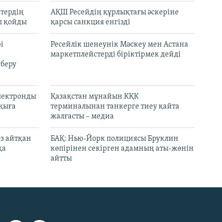
ктердің
АҚШ Ресейдің құрлықтағы әскеріне
л қойды
қарсы санкция енгізді
і
Ресейлік шенеунік Мәскеу мен Астана
маркетплейстерді біріктірмек дейді
 беру
электронды
Қазақстан мұнайын КҚК
лқыға
терминалынан танкерге тиеу қайта
жалғасты – медиа
өз айтқан
БАҚ: Нью-Йорк полициясы Бруклин
қа
көпірінен секірген адамның аты-жөнін
айтты