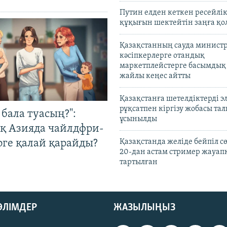
Путин елден кеткен ресейлі
құқығын шектейтін заңға қо
Қазақстанның сауда министр
кәсіпкерлерге отандық
маркетплейстерге басымдық
жайлы кеңес айтты
Қазақстанға шетелдіктерді 
рұқсатпен кіргізу жобасы та
бала туасың?":
ұсынылды
қ Азияда чайлдфри-
рге қалай қарайды?
Қазақстанда желіде бейпіл с
20-дан астам стример жауап
тартылған
БӨЛІМДЕР
ЖАЗЫЛЫҢЫЗ