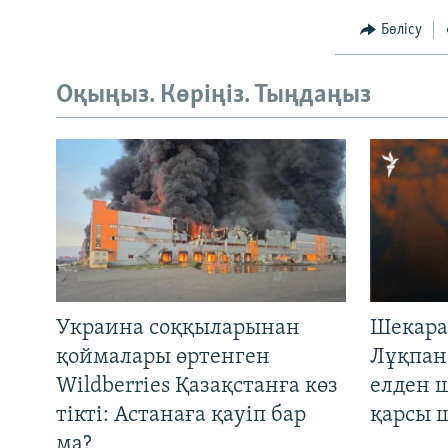
Бөлісу
Оқыңыз. Көріңіз. Тыңдаңыз
Украина соққыларынан
Шекара
қоймалары өртенген
Лұқпан
Wildberries Қазақстанға көз
елден 
тікті: Астанаға қауіп бар
қарсы 
ма?