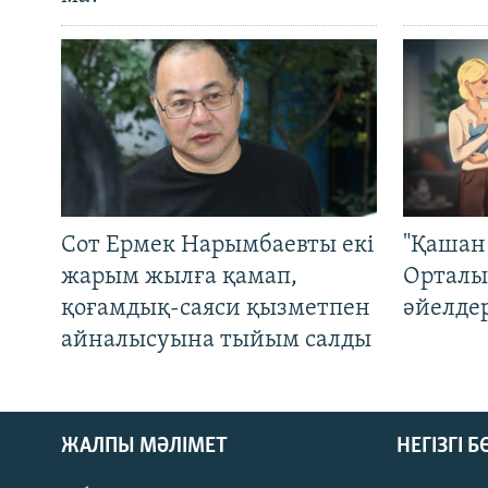
Сот Ермек Нарымбаевты екі
"Қашан 
жарым жылға қамап,
Орталы
қоғамдық-саяси қызметпен
әйелде
айналысуына тыйым салды
ЖАЛПЫ МӘЛІМЕТ
НЕГІЗГІ 