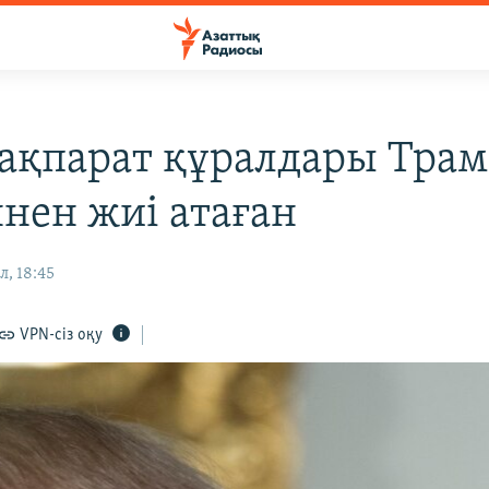
 ақпарат құралдары Тра
нен жиі атаған
л, 18:45
VPN-сіз оқу