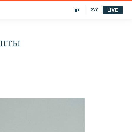
LIVE
РУС
мпты