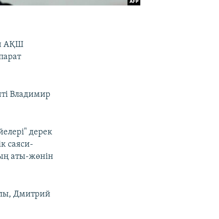
ен АҚШ
парат
нті Владимир
йелері" дерек
к саяси-
ың аты-жөнін
ылы, Дмитрий