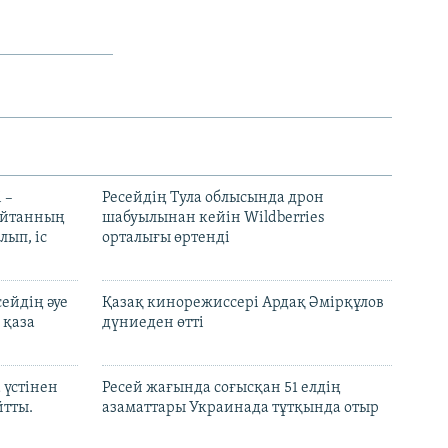
 –
Ресейдің Тула облысында дрон
шайтанның
шабуылынан кейін Wildberries
лып, іс
орталығы өртенді
ейдің әуе
Қазақ кинорежиссері Ардақ Әмірқұлов
 қаза
дүниеден өтті
 үстінен
Ресей жағында соғысқан 51 елдің
йтты.
азаматтары Украинада тұтқында отыр