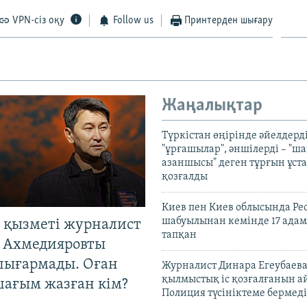
VPN-сіз оқу
Follow us
Принтерден шығару
Жаңалықтар
Түркістан өңірінде әйелдерді
"ұрғашылар", әншілерді – "
азаншысы" деген тұрғын ұста
қозғалды
Киев пен Киев облысында Рес
шабуылынан кемінде 17 адам
 қызметі журналист
тапқан
 Ахмедияровты
шығармады. Оған
Журналист Динара Егеубаева
қылмыстық іс қозғалғанын а
шағым жазған кім?
Полиция түсініктеме бермеді