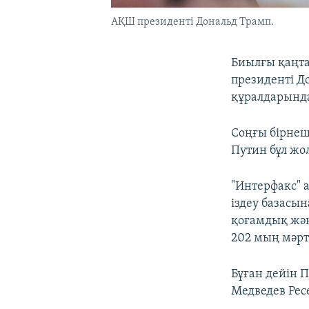
АҚШ президенті Дональд Трамп.
Биылғы қаңта
президенті Д
құралдарында
Соңғы бірнеш
Путин бұл жо
"Интерфакс" а
іздеу базасы
қоғамдық жән
202 мың мәрте
Бұған дейін 
Медведев Рес