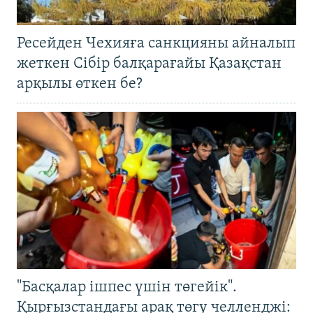
Ресейден Чехияға санкцияны айналып
жеткен Сібір балқарағайы Қазақстан
арқылы өткен бе?
"Басқалар ішпес үшін төгейік".
Қырғызстандағы арақ төгу челленджі: