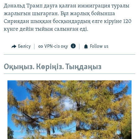
Дональд Трамп дауға қалған иммиграция туралы
жарлығын шығарған. Бұл жарлық бойынша
Сириядан шыққан босқындардың елге кіруіне 120
күнге дейін тыйым салынған еді.
Бөлісу
VPN-сіз оқу
Follow us
Оқыңыз. Көріңіз. Тыңдаңыз