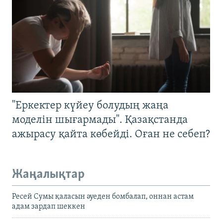
"Еркектер күйеу болудың жаңа
моделін шығармады". Қазақстанда
ажырасу қайта көбейді. Оған не себеп?
Жаңалықтар
Ресей Сумы қаласын әуеден бомбалап, оннан астам
адам зардап шеккен