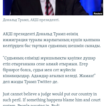
ЖАЗЫЛЫҢЫЗ
Дональд Трамп, АҚШ президенті.
Басқа тілдерде
АҚШ президенті Дональд Трамп өзінің
иммиграция туралы жарлығының күшін қалпына
келтіруден бас тартқан судьяның шешмін сынады.
"Судьяның елімізді мұншалықты қауіпке душар
етіп отырғанына сене алмай отырмын. Егер
бірнәрсе болса, судья мен сот жүйесін
кінәлаңыздар. Адамдар ағылып келеді. Жаман!"
деп жазды Трамп Twitter-де.
Just cannot believe a judge would put our country in
such peril. If something happens blame him and court