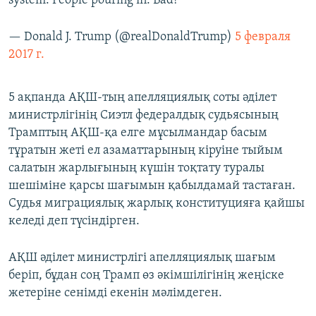
system. People pouring in. Bad!
— Donald J. Trump (@realDonaldTrump)
5 февраля
2017 г.
5 ақпанда АҚШ-тың апелляциялық соты әділет
министрлігінің Сиэтл федералдық судьясының
Трамптың АҚШ-қа елге мұсылмандар басым
тұратын жеті ел азаматтарының кіруіне тыйым
салатын жарлығының күшін тоқтату туралы
шешіміне қарсы шағымын қабылдамай тастаған.
Судья миграциялық жарлық конституцияға қайшы
келеді деп түсіндірген.
АҚШ әділет министрлігі апелляциялық шағым
беріп, бұдан соң Трамп өз әкімшілігінің жеңіске
жетеріне сенімді екенін мәлімдеген.