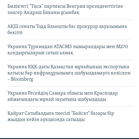
Биліктегі "Тиса" партиясы Венгрия президенттігіне
заңгер Андраш Баканы ұсынбақ
АҚШ сенаты Тодд Бланшты бас прокурор лауазымына
бекітті
Украина Түркиядан ATACMS зымырандары мен M270
қондырғыларын сатып алмақ
Украина КҚК-дағы Қазақстан мұнайының экспортына
қатысы бар инфрақұрылымға шабуылдамауға келіскен
– Bloomberg
Украина Ресейдің Самара облысы мен Краснодар
аймағындағы мұнай зауытына шабуылдады
Қайрат Сатыбалдыға тиесілі "Байсат" базары бір
жылдан кейін аукционда сатылды