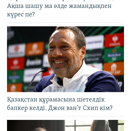
Ақша шашу ма әлде жамандықпен
күрес пе?
Қазақстан құрамасына шетелдік
бапкер келді. Джон ван’т Схип кім?