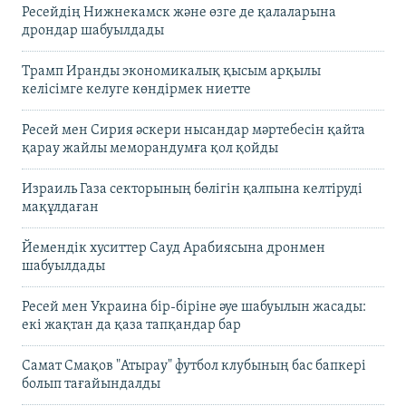
Ресейдің Нижнекамск және өзге де қалаларына
дрондар шабуылдады
Трамп Иранды экономикалық қысым арқылы
келісімге келуге көндірмек ниетте
Ресей мен Сирия әскери нысандар мәртебесін қайта
қарау жайлы меморандумға қол қойды
Израиль Газа секторының бөлігін қалпына келтіруді
мақұлдаған
Йемендік хуситтер Сауд Арабиясына дронмен
шабуылдады
Ресей мен Украина бір-біріне әуе шабуылын жасады:
екі жақтан да қаза тапқандар бар
Самат Смақов "Атырау" футбол клубының бас бапкері
болып тағайындалды