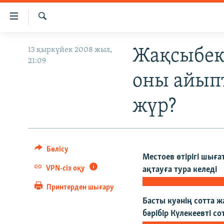
Accessibility
links
İздеу
Skip
ЖАҢАЛЫҚТАР
13 қыркүйек 2008 жыл,
Жақсыбек 
to
21:09
САЯСАТ
main
оны айыпт
content
AZATTYQTV
Skip
ҚАҢТАР ОҚИҒАСЫ
жүр?
to
main
АДАМ ҚҰҚЫҚТАРЫ
Navigation
ӘЛЕУМЕТ
Skip
Бөлісу
to
ӘЛЕМ
Местоев өтірігі шыға
Search
VPN-сіз оқу
ақтауға тура келеді
АРНАЙЫ ЖОБАЛАР
Принтерден шығару
Басты куәнің сотта ж
бәрібір Күлекеевті с