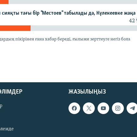
 сияқты тағы бір "Местоев" табылады да, Күлекеевке жаңа
42
рдың пікірінен ғана хабар береді, ғылыми зерттеуге негіз бола
БӨЛІМДЕР
ЖАЗЫЛЫҢЫЗ
р
әлемде