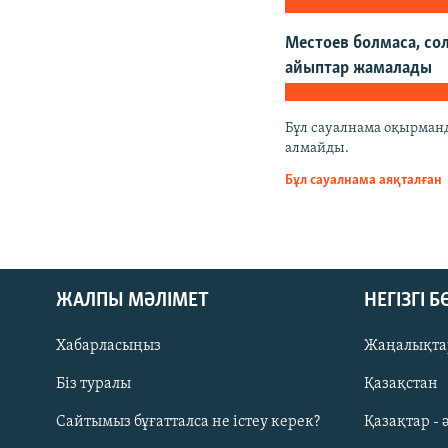
Местоев болмаса, сол
айыптар жамалады
Бұл сауалнама оқырманда
алмайды.
Бұл сауалнама аяқталған
ЖАЛПЫ МӘЛІМЕТ
НЕГІЗГІ 
Хабарласыңыз
Жаңалықта
Біз туралы
Қазақстан
Русский
Сайтымыз бұғатталса не істеу керек?
Қазақтар - 