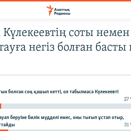
Күлекеевтің соты немен
ауға негіз болған басты
тын болған соң қашып кетті, ол табылмаса Күлекеевті
27
ауап беруіне билік мүдделі емес, оны тығып ұстап отыр,
оттайды
31