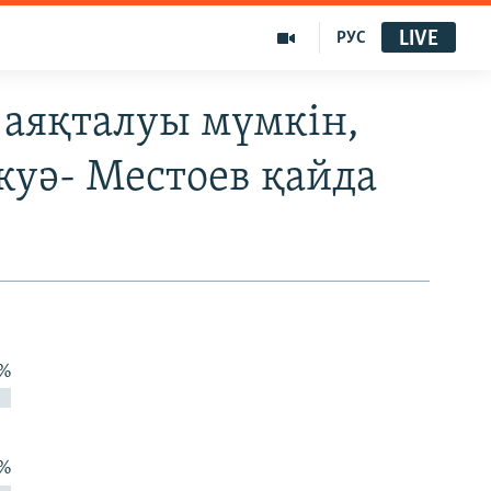
LIVE
РУС
 аяқталуы мүмкін,
 куә- Местоев қайда
 %
 %