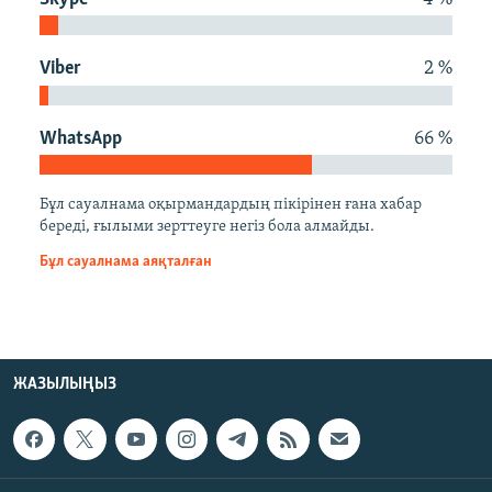
ЖАЗЫЛЫҢЫЗ
Viber
2 %
Басқа тілдерде
WhatsApp
66 %
Бұл сауалнама оқырмандардың пікірінен ғана хабар
береді, ғылыми зерттеуге негіз бола алмайды.
Бұл сауалнама аяқталған
ЖАЗЫЛЫҢЫЗ