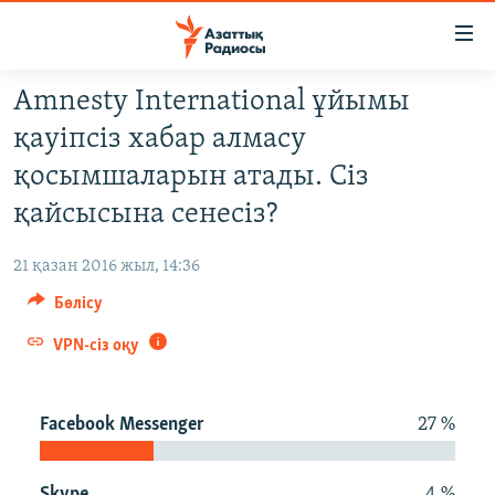
Accessibility
links
Skip
Amnesty International ұйымы
to
ЖАҢАЛЫҚТАР
қауіпсіз хабар алмасу
main
САЯСАТ
content
қосымшаларын атады. Сіз
AZATTYQTV
Skip
қайсысына сенесіз?
to
ҚАҢТАР ОҚИҒАСЫ
main
21 қазан 2016 жыл, 14:36
АДАМ ҚҰҚЫҚТАРЫ
Navigation
Бөлісу
Skip
ӘЛЕУМЕТ
to
VPN-сіз оқу
ӘЛЕМ
Search
АРНАЙЫ ЖОБАЛАР
Facebook Messenger
27 %
Русский
Skype
4 %