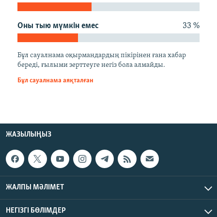
ЖАЗЫЛЫҢЫЗ
Оны тыю мүмкін емес
33 %
Басқа тілдерде
Бұл сауалнама оқырмандардың пікірінен ғана хабар
береді, ғылыми зерттеуге негіз бола алмайды.
Бұл сауалнама аяқталған
ЖАЗЫЛЫҢЫЗ
ЖАЛПЫ МӘЛІМЕТ
НЕГІЗГІ БӨЛІМДЕР