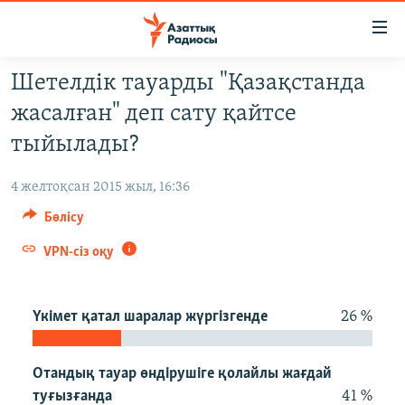
Accessibility
links
Skip
Шетелдік тауарды "Қазақстанда
to
ЖАҢАЛЫҚТАР
жасалған" деп сату қайтсе
main
САЯСАТ
content
тыйылады?
AZATTYQTV
Skip
to
4 желтоқсан 2015 жыл, 16:36
ҚАҢТАР ОҚИҒАСЫ
main
Бөлісу
АДАМ ҚҰҚЫҚТАРЫ
Navigation
Skip
VPN-сіз оқу
ӘЛЕУМЕТ
to
ӘЛЕМ
Search
Үкімет қатал шаралар жүргізгенде
26 %
АРНАЙЫ ЖОБАЛАР
Русский
Отандық тауар өндірушіге қолайлы жағдай
туғызғанда
41 %