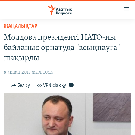
Accessibility
links
Skip
ЖАҢАЛЫҚТАР
to
ЖАҢАЛЫҚТАР
Молдова президенті НАТО-ны
main
САЯСАТ
content
байланыс орнатуда "асықпауға"
AZATTYQTV
Skip
шақырды
to
ҚАҢТАР ОҚИҒАСЫ
main
8 ақпан 2017 жыл, 10:15
АДАМ ҚҰҚЫҚТАРЫ
Navigation
Skip
Бөлісу
VPN-сіз оқу
ӘЛЕУМЕТ
to
ӘЛЕМ
Search
АРНАЙЫ ЖОБАЛАР
Русский