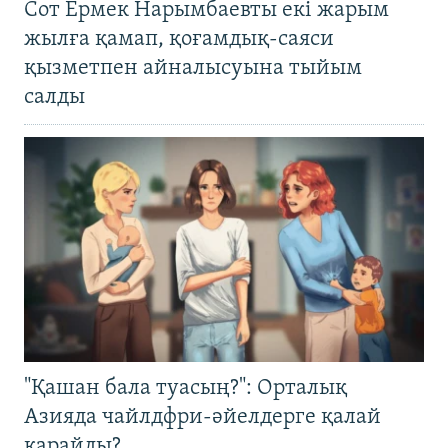
Сот Ермек Нарымбаевты екі жарым
жылға қамап, қоғамдық-саяси
қызметпен айналысуына тыйым
салды
"Қашан бала туасың?": Орталық
Азияда чайлдфри-әйелдерге қалай
қарайды?