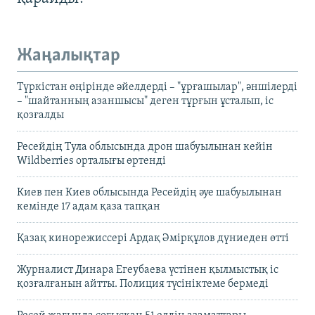
Жаңалықтар
Түркістан өңірінде әйелдерді – "ұрғашылар", әншілерді
– "шайтанның азаншысы" деген тұрғын ұсталып, іс
қозғалды
Ресейдің Тула облысында дрон шабуылынан кейін
Wildberries орталығы өртенді
Киев пен Киев облысында Ресейдің әуе шабуылынан
кемінде 17 адам қаза тапқан
Қазақ кинорежиссері Ардақ Әмірқұлов дүниеден өтті
Журналист Динара Егеубаева үстінен қылмыстық іс
қозғалғанын айтты. Полиция түсініктеме бермеді