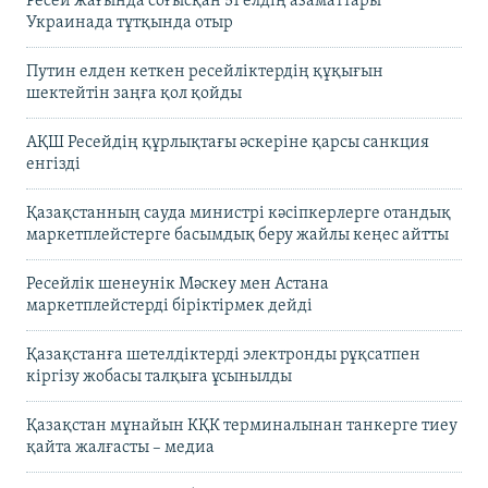
Ресей жағында соғысқан 51 елдің азаматтары
Украинада тұтқында отыр
Путин елден кеткен ресейліктердің құқығын
шектейтін заңға қол қойды
АҚШ Ресейдің құрлықтағы әскеріне қарсы санкция
енгізді
Қазақстанның сауда министрі кәсіпкерлерге отандық
маркетплейстерге басымдық беру жайлы кеңес айтты
Ресейлік шенеунік Мәскеу мен Астана
маркетплейстерді біріктірмек дейді
Қазақстанға шетелдіктерді электронды рұқсатпен
кіргізу жобасы талқыға ұсынылды
Қазақстан мұнайын КҚК терминалынан танкерге тиеу
қайта жалғасты – медиа