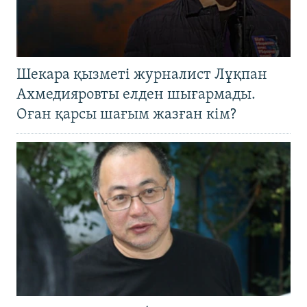
Шекара қызметі журналист Лұқпан
Ахмедияровты елден шығармады.
Оған қарсы шағым жазған кім?