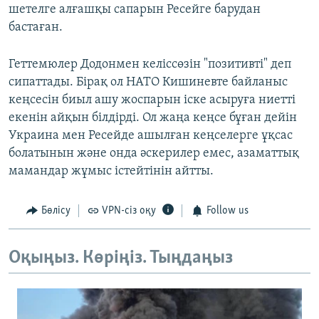
шетелге алғашқы сапарын Ресейге барудан
бастаған.
Геттемюлер Додонмен келіссөзін "позитивті" деп
сипаттады. Бірақ ол НАТО Кишиневте байланыс
кеңсесін биыл ашу жоспарын іске асыруға ниетті
екенін айқын білдірді. Ол жаңа кеңсе бұған дейін
Украина мен Ресейде ашылған кеңселерге ұқсас
болатынын және онда әскерилер емес, азаматтық
мамандар жұмыс істейтінін айтты.
Бөлісу
VPN-сіз оқу
Follow us
Оқыңыз. Көріңіз. Тыңдаңыз