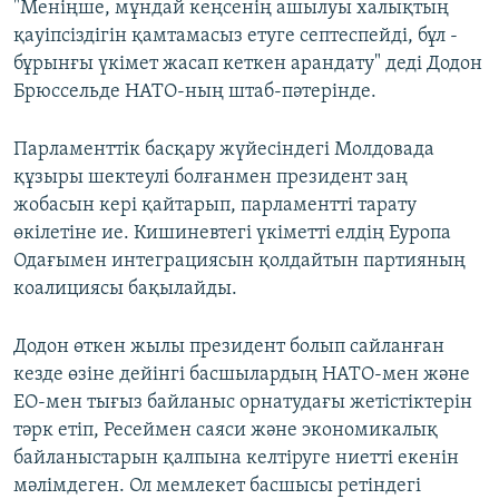
"Меніңше, мұндай кеңсенің ашылуы халықтың
қауіпсіздігін қамтамасыз етуге септеспейді, бұл -
бұрынғы үкімет жасап кеткен арандату" деді Додон
Брюссельде НАТО-ның штаб-пәтерінде.
Парламенттік басқару жүйесіндегі Молдовада
құзыры шектеулі болғанмен президент заң
жобасын кері қайтарып, парламентті тарату
өкілетіне ие. Кишиневтегі үкіметті елдің Еуропа
Одағымен интеграциясын қолдайтын партияның
коалициясы бақылайды.
Додон өткен жылы президент болып сайланған
кезде өзіне дейінгі басшылардың НАТО-мен және
ЕО-мен тығыз байланыс орнатудағы жетістіктерін
тәрк етіп, Ресеймен саяси және экономикалық
байланыстарын қалпына келтіруге ниетті екенін
мәлімдеген. Ол мемлекет басшысы ретіндегі