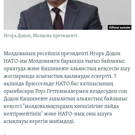
ЖАЗЫЛЫҢЫЗ
Басқа тілдерде
Игорь Додон, Молдова президенті.
Молдованың ресейшіл президенті Игорь Додон
НАТО-ны Молдовамен барынша тығыз байланыс
орнатуда және Кишиневте альянстың кеңсесін ашу
жоспарында асығыстық қылмауды ескертті. 7
ақпанда Брюссельде НАТО бас хатшысының
орынбасары Роуз Геттемюллермен кездесуден соң
Додон Кишиневте ашылатын альянстың байланыс
кеңсесі "молдовалықтардың көпшілігіне пайда
келтірмейтінін" және НАТО-ның оны ашуға
асықпауы керегін мәлімдеді.