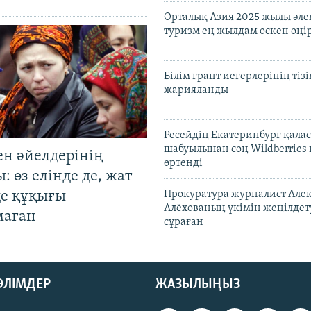
Орталық Азия 2025 жылы әл
туризм ең жылдам өскен өңі
Білім грант иегерлерінің тізі
жарияланды
Ресейдің Екатеринбург қала
шабуылынан соң Wildberries
ен әйелдерінің
өртенді
: өз елінде де, жат
де құқығы
Прокуратура журналист Але
Алёхованың үкімін жеңілдет
маған
сұраған
БӨЛІМДЕР
ЖАЗЫЛЫҢЫЗ