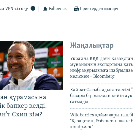
VPN-сіз оқу
Follow us
Принтерден шығару
Жаңалықтар
Украина КҚК-дағы Қазақста
мұнайының экспортына қаты
инфрақұрылымға шабуылдам
келіскен – Bloomberg
Қайрат Сатыбалдыға тиесілі "
базары бір жылдан кейін ау
тан құрамасына
сатылды
к бапкер келді.
н’т Схип кім?
Wildberries қоймаларының бі
"Қазақстан, Өзбекстан және 
көшірмек"