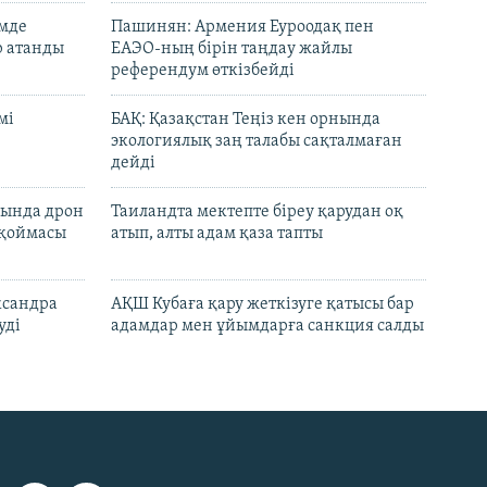
емде
Пашинян: Армения Еуроодақ пен
р атанды
ЕАЭО-ның бірін таңдау жайлы
референдум өткізбейді
мі
БАҚ: Қазақстан Теңіз кен орнында
экологиялық заң талабы сақталмаған
дейді
сында дрон
Таиландта мектепте біреу қарудан оқ
 қоймасы
атып, алты адам қаза тапты
ксандра
АҚШ Кубаға қару жеткізуге қатысы бар
уді
адамдар мен ұйымдарға санкция салды