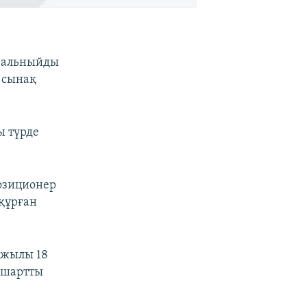
авальныйды
а сынақ
ы түрде
озиционер
 құрған
 жылы 18
н шартты