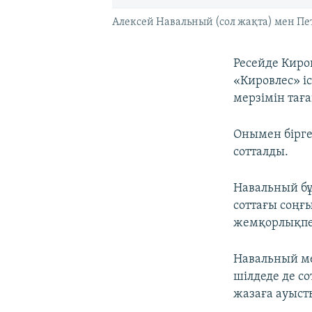
Алексей Навальный (сол жақта) мен Пет
Ресейде Киро
«Кировлес» і
мерзімін таға
Онымен бірге
сотталды.
Навальный б
соттағы соңғ
жемқорлықпе
Навальный ме
шілдеде де с
жазаға ауыст