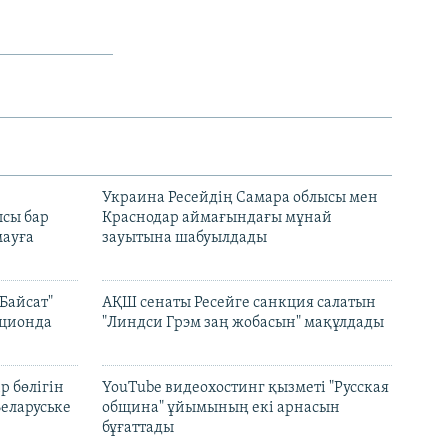
н
Украина Ресейдің Самара облысы мен
сы бар
Краснодар аймағындағы мұнай
ауға
зауытына шабуылдады
Байсат"
АҚШ сенаты Ресейге санкция салатын
кционда
"Линдси Грэм заң жобасын" мақұлдады
р бөлігін
YouTube видеохостинг қызметі "Русская
Беларуське
община" ұйымының екі арнасын
бұғаттады