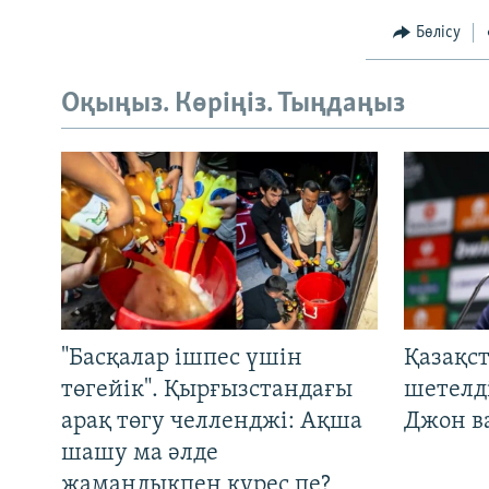
Бөлісу
Оқыңыз. Көріңіз. Тыңдаңыз
"Басқалар ішпес үшін
Қазақс
төгейік". Қырғызстандағы
шетелді
арақ төгу челленджі: Ақша
Джон ва
шашу ма әлде
жамандықпен күрес пе?