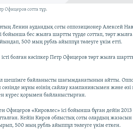
р Офицеров сотта тұр.
втың Ленин аудандық соты оппозиционер Алексей Н
сі бойынша бес жылға шартты түрде соттап, төрт жылғ
йындап, 500 мың рубль айыппұл төлеуге үкім етті.
 істі болған кәсіпкер Петр Офицеров төрт жылға шартт
ұл шешімге байланысты шағымданатынын айтты. Опп
ы сөзінде мұны өзінің сайлау кампаниясымен және өзі
н күрес қорымен байланыстырған.
н Офицеров «Кировлес» ісі бойынша бұған дейін 2013
отталған. Кейін Киров облыстық соты олардың жазасы
ырып, 500 мың рубль айыппұл төлеуге үкім еткен.