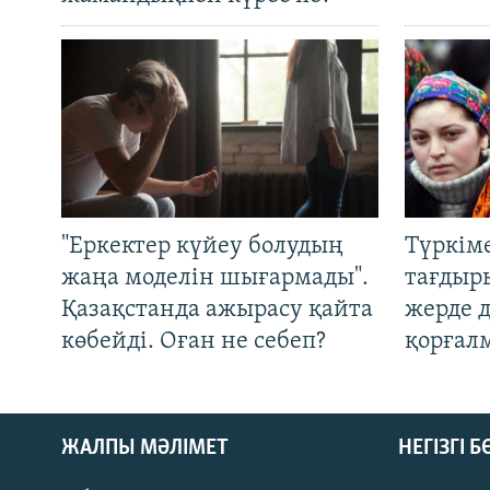
"Еркектер күйеу болудың
Түркім
жаңа моделін шығармады".
тағдыры
Қазақстанда ажырасу қайта
жерде 
көбейді. Оған не себеп?
қорғал
ЖАЛПЫ МӘЛІМЕТ
НЕГІЗГІ 