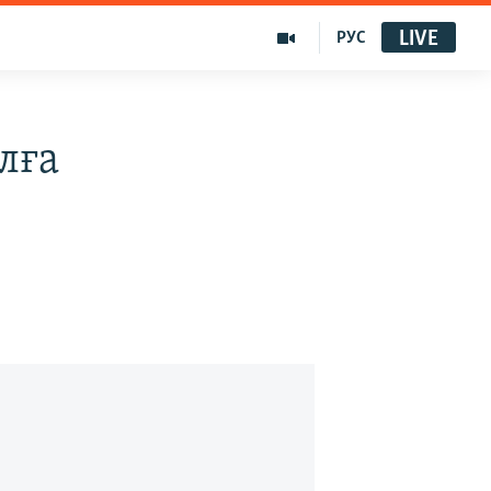
LIVE
РУС
лға