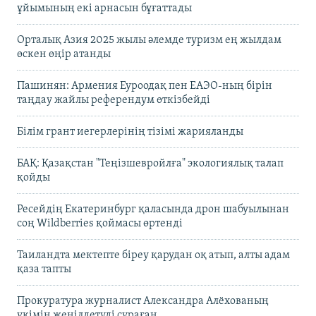
ұйымының екі арнасын бұғаттады
Орталық Азия 2025 жылы әлемде туризм ең жылдам
өскен өңір атанды
Пашинян: Армения Еуроодақ пен ЕАЭО-ның бірін
таңдау жайлы референдум өткізбейді
Білім грант иегерлерінің тізімі жарияланды
БАҚ: Қазақстан "Теңізшевройлға" экологиялық талап
қойды
Ресейдің Екатеринбург қаласында дрон шабуылынан
соң Wildberries қоймасы өртенді
Таиландта мектепте біреу қарудан оқ атып, алты адам
қаза тапты
Прокуратура журналист Александра Алёхованың
үкімін жеңілдетуді сұраған