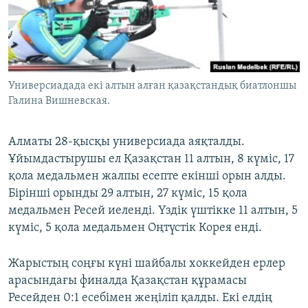
ЖАЗЫЛЫҢЫЗ
Басқа тілдерде
Универсиадада екі алтын алған қазақстандық биатлоншы
Галина Вишневская.
Алматы 28-қысқы универсиада аяқталды.
Ұйымдастырушы ел Қазақстан 11 алтын, 8 күміс, 17
қола медальмен жалпы есепте екінші орын алды.
Бірінші орынды 29 алтын, 27 күміс, 15 қола
медальмен Ресей иеленді. Үздік үштікке 11 алтын, 5
күміс, 5 қола медальмен Оңтүстік Корея енді.
Жарыстың соңғы күні шайбалы хоккейден ерлер
арасындағы финалда Қазақстан құрамасы
Ресейден 0:1 есебімен жеңіліп қалды. Екі елдің