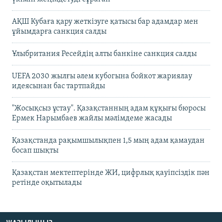
АҚШ Кубаға қару жеткізуге қатысы бар адамдар мен
ұйымдарға санкция салды
Ұлыбритания Ресейдің алты банкіне санкция салды
UEFA 2030 жылғы әлем кубогына бойкот жариялау
идеясынан бас тартпайды
"Жосықсыз ұстау". Қазақстанның адам құқығы бюросы
Ермек Нарымбаев жайлы мәлімдеме жасады
Қазақстанда рақымшылықпен 1,5 мың адам қамаудан
босап шықты
Қазақстан мектептерінде ЖИ, цифрлық қауіпсіздік пән
ретінде оқытылады