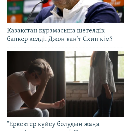
Қазақстан құрамасына шетелдік
бапкер келді. Джон ван’т Схип кім?
"Еркектер күйеу болудың жаңа