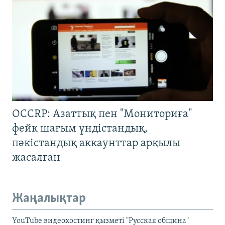
OCCRP: Азаттық пен "Мониториға"
фейк шағым үндістандық,
пәкістандық аккаунттар арқылы
жасалған
Жаңалықтар
YouTube видеохостинг қызметі "Русская община"