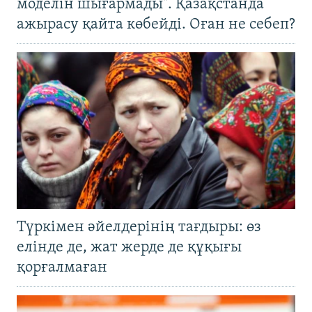
моделін шығармады". Қазақстанда
ажырасу қайта көбейді. Оған не себеп?
Түркімен әйелдерінің тағдыры: өз
елінде де, жат жерде де құқығы
қорғалмаған