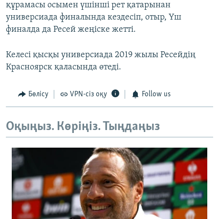
құрамасы осымен үшінші рет қатарынан
универсиада финалында кездесіп, отыр, Үш
финалда да Ресей жеңіске жетті.
Келесі қысқы универсиада 2019 жылы Ресейдің
Красноярск қаласында өтеді.
Бөлісу
VPN-сіз оқу
Follow us
Оқыңыз. Көріңіз. Тыңдаңыз