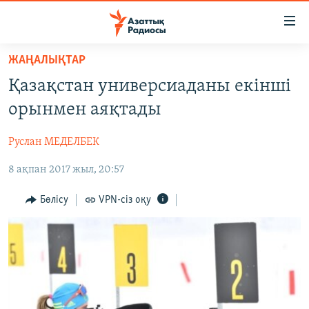
Accessibility
links
Skip
ЖАҢАЛЫҚТАР
to
ЖАҢАЛЫҚТАР
Қазақстан универсиаданы екінші
main
САЯСАТ
content
орынмен аяқтады
AZATTYQTV
Skip
to
Руслан МЕДЕЛБЕК
ҚАҢТАР ОҚИҒАСЫ
main
8 ақпан 2017 жыл, 20:57
АДАМ ҚҰҚЫҚТАРЫ
Navigation
Skip
ӘЛЕУМЕТ
Бөлісу
VPN-сіз оқу
to
ӘЛЕМ
Search
АРНАЙЫ ЖОБАЛАР
Русский