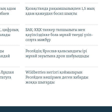
нның адам
Қазақстанда рақымшылықпен 1,5 мың
мбаев
адам қамаудан босап шықты
И, цифрлық
БАҚ: КҚК танкер тапшылығы мен
тылады
қауіпсіздікке бола мұнай тиеуді үзіп-
созуға мәжбүр
лды
Ресейдің Ярослав қаласындағы ірі
андай
мұнай зауытына дрон шабуылдады
н Лұқпан
Wildberries негізгі қоймаларын
татуға
Ресейден көшірмек деген хабарды
жоққа шығарды