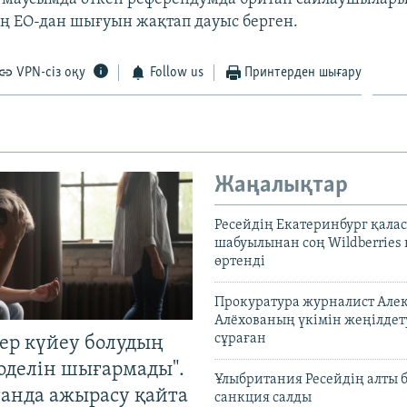
дің ЕО-дан шығуын жақтап дауыс берген.
VPN-сіз оқу
Follow us
Принтерден шығару
Жаңалықтар
Ресейдің Екатеринбург қала
шабуылынан соң Wildberries
өртенді
Прокуратура журналист Але
Алёхованың үкімін жеңілдет
сұраған
тер күйеу болудың
оделін шығармады".
Ұлыбритания Ресейдің алты 
танда ажырасу қайта
санкция салды