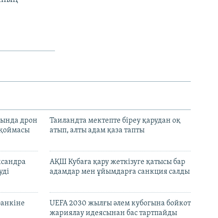
сында дрон
Таиландта мектепте біреу қарудан оқ
 қоймасы
атып, алты адам қаза тапты
ксандра
АҚШ Кубаға қару жеткізуге қатысы бар
уді
адамдар мен ұйымдарға санкция салды
банкіне
UEFA 2030 жылғы әлем кубогына бойкот
жариялау идеясынан бас тартпайды