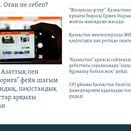
. Оған не себеп?
"Жосықсыз ұстау". Қазақста
құқығы бюросы Ермек Нары
жайлы мәлімдеме жасады
Қазақстан мектептерінде Ж
қауіпсіздік пән ретінде оқы
"Қазақстан" арнасы сайлауа
дебаттағы сауалнамада "ешқ
 Азаттық пен
бұрмалау болған жоқ" дейді
ориға" фейк шағым
CPJ ұйымы Қазақстан билігі
андық, пәкістандық
Ахмедияровты қудалауды тоқ
ттар арқылы
үндеді
ан