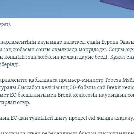
рет).
парламентінің қауымдар палатасы елдің Еуропа Одағ
ы заң жобасын соңғы оқылымда мақұлдады. Соңғы о
 көпшілігі заң жобасын қолдап дауыс берді. Құжат ен
берілді.
арламентте қабылданса премьер-министр Тереза Мэйд
уралы Лиссабон келісімінің 50-бабына сай Brexit келіс
імет ЕО басшылығымен Brexit келіссөзін наурыздың с
парлап отыр.
ың ЕО-дан түпкілікті шығу процесі екі жылда аяқталуы
3 маусымда өткен референдумда британ сайлаушылар