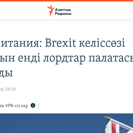
тания: Brexit келіссөзі
ын енді лордтар палатас
ды
л, 08:15
VPN-сіз оқу