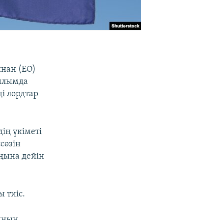
ынан (ЕО)
қылымда
ді лордтар
ің үкіметі
сөзін
оңына дейін
 тиіс.
ының