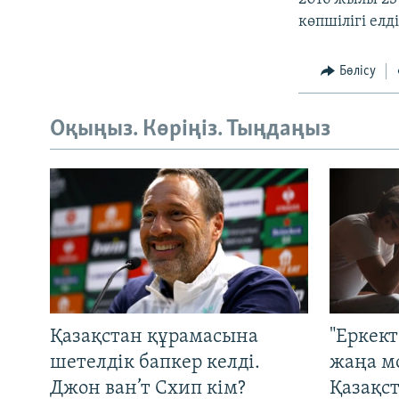
көпшілігі ел
Бөлісу
Оқыңыз. Көріңіз. Тыңдаңыз
Қазақстан құрамасына
"Еркек
шетелдік бапкер келді.
жаңа м
Джон ван’т Схип кім?
Қазақс