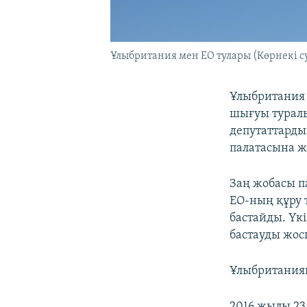
Ұлыбритания мен ЕО тулары (Көрнекі су
Ұлыбритания 
шығуы турал
депутаттардың
палатасына жі
Заң жобасы п
ЕО-ның құру т
бастайды. Үк
бастауды жос
Ұлыбританиян
2016 жылы 2