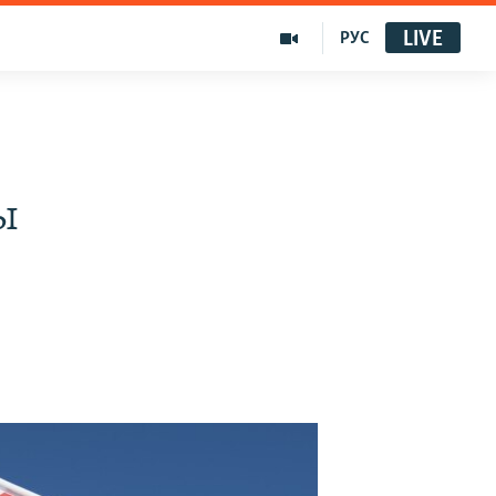
LIVE
РУС
ы