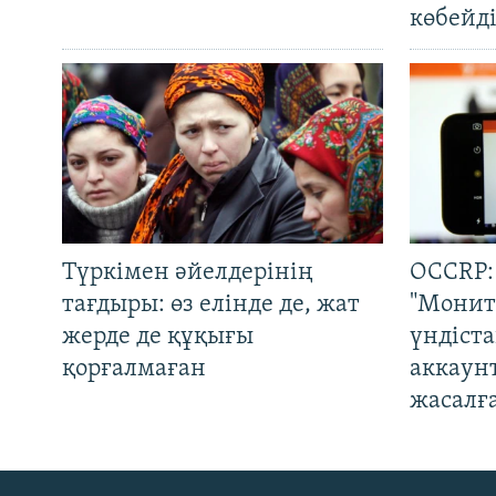
көбейді
Түркімен әйелдерінің
OCCRP:
тағдыры: өз елінде де, жат
"Монит
жерде де құқығы
үндіст
қорғалмаған
аккаун
жасалғ