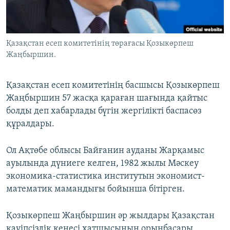
ЖАЗЫЛЫҢЫЗ
Қазақстан есеп комитетінің төрағасы Қозыкөрпеш
Жаңбыршин.
Басқа тілдерде
Қазақстан есеп комитетінің басшысы Қозыкөрпеш
Жаңбыршин 57 жасқа қараған шағында қайтыс
болды деп хабарлады бүгін жергілікті баспасөз
құралдары.
Ол Ақтөбе облысы Байғанин ауданы Жарқамыс
ауылында дүниеге келген, 1982 жылы Мәскеу
экономика-статистика институтын экономист-
математик мамандығы бойынша бітірген.
Қозыкөрпеш Жаңбыршин әр жылдары Қазақстан
қауіпсіздік кеңесі хатшысының орынбасары,