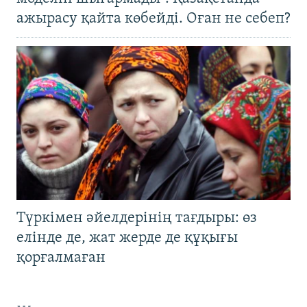
ажырасу қайта көбейді. Оған не себеп?
Түркімен әйелдерінің тағдыры: өз
елінде де, жат жерде де құқығы
қорғалмаған