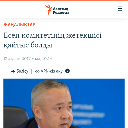
Accessibility
links
Skip
ЖАҢАЛЫҚТАР
to
ЖАҢАЛЫҚТАР
Есеп комитетінің жетекшісі
main
САЯСАТ
content
қайтыс болды
AZATTYQTV
Skip
to
12 ақпан 2017 жыл, 10:14
ҚАҢТАР ОҚИҒАСЫ
main
АДАМ ҚҰҚЫҚТАРЫ
Бөлісу
VPN-сіз оқу
Navigation
Skip
ӘЛЕУМЕТ
to
ӘЛЕМ
Search
АРНАЙЫ ЖОБАЛАР
Русский