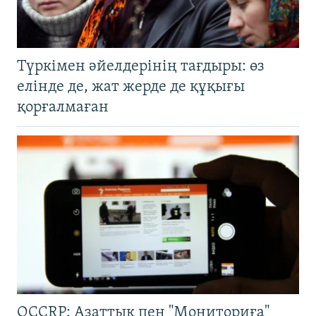
Түркімен әйелдерінің тағдыры: өз
елінде де, жат жерде де құқығы
қорғалмаған
OCCRP: Азаттық пен "Мониториға"