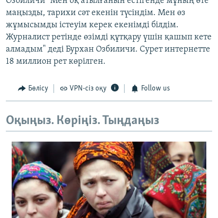
Озбиличи "Мен оқ атылғанын естігенде мұның өте
маңызды, тарихи сәт екенін түсіндім. Мен өз
жұмысымды істеуім керек екенімді білдім.
Журналист ретінде өзімді құтқару үшін қашып кете
алмадым" деді Бурхан Озбиличи. Сурет интернетте
18 миллион рет көрілген.
Бөлісу
VPN-сіз оқу
Follow us
Оқыңыз. Көріңіз. Тыңдаңыз