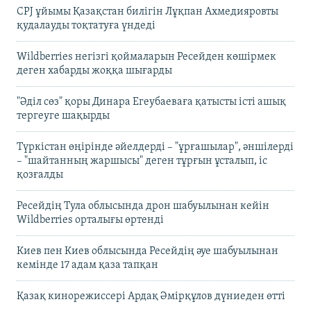
CPJ ұйымы Қазақстан билігін Лұқпан Ахмедияровты
қудалауды тоқтатуға үндеді
Wildberries негізгі қоймаларын Ресейден көшірмек
деген хабарды жоққа шығарды
"Әділ сөз" қоры Динара Егеубаеваға қатысты істі ашық
тергеуге шақырды
Түркістан өңірінде әйелдерді – "ұрғашылар", әншілерді
– "шайтанның жаршысы" деген тұрғын ұсталып, іс
қозғалды
Ресейдің Тула облысында дрон шабуылынан кейін
Wildberries орталығы өртенді
Киев пен Киев облысында Ресейдің әуе шабуылынан
кемінде 17 адам қаза тапқан
Қазақ кинорежиссері Ардақ Әмірқұлов дүниеден өтті