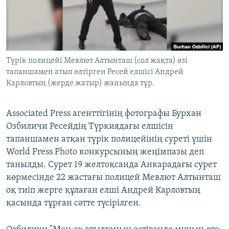
ЖАЗЫЛЫҢЫЗ
Басқа тілдерде
Түрік полицейі Мевлют Алтынташ (сол жақта) өзі
тапаншамен атып өлтірген Ресей елшісі Андрей
Карловтың (жерде жатыр) жанында тұр.
Associated Press агенттігінің фотографы Бурхан
Озбиличи Ресейдің Түркиядағы елшісін
тапаншамен атқан түрік полицейінің суреті үшін
World Press Photo конкурсының жеңімпазы деп
танылды. Сурет 19 желтоқсанда Анкарадағы сурет
көрмесінде 22 жастағы полицей Мевлют Алтынташ
оқ тиіп жерге құлаған елші Андрей Карловтың
қасында тұрған сәтте түсірілген.