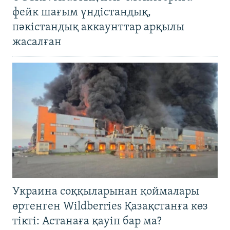
фейк шағым үндістандық,
пәкістандық аккаунттар арқылы
жасалған
Украина соққыларынан қоймалары
өртенген Wildberries Қазақстанға көз
тікті: Астанаға қауіп бар ма?