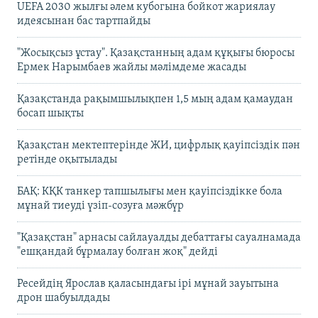
UEFA 2030 жылғы әлем кубогына бойкот жариялау
идеясынан бас тартпайды
"Жосықсыз ұстау". Қазақстанның адам құқығы бюросы
Ермек Нарымбаев жайлы мәлімдеме жасады
Қазақстанда рақымшылықпен 1,5 мың адам қамаудан
босап шықты
Қазақстан мектептерінде ЖИ, цифрлық қауіпсіздік пән
ретінде оқытылады
БАҚ: КҚК танкер тапшылығы мен қауіпсіздікке бола
мұнай тиеуді үзіп-созуға мәжбүр
"Қазақстан" арнасы сайлауалды дебаттағы сауалнамада
"ешқандай бұрмалау болған жоқ" дейді
Ресейдің Ярослав қаласындағы ірі мұнай зауытына
дрон шабуылдады