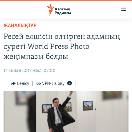
Accessibility
links
Skip
ЖАҢАЛЫҚТАР
to
ЖАҢАЛЫҚТАР
Ресей елшісін өлтірген адамның
main
САЯСАТ
content
суреті World Press Photo
AZATTYQTV
Skip
жеңімпазы болды
to
ҚАҢТАР ОҚИҒАСЫ
main
14 ақпан 2017 жыл, 07:00
АДАМ ҚҰҚЫҚТАРЫ
Navigation
Skip
Бөлісу
VPN-сіз оқу
ӘЛЕУМЕТ
to
ӘЛЕМ
Search
АРНАЙЫ ЖОБАЛАР
Русский