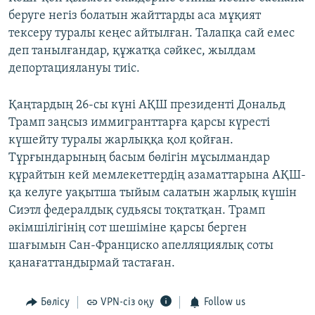
беруге негіз болатын жайттарды аса мұқият
тексеру туралы кеңес айтылған. Талапқа сай емес
деп танылғандар, құжатқа сәйкес, жылдам
депортациялануы тиіс.
Қаңтардың 26-сы күні АҚШ президенті Дональд
Трамп заңсыз иммигранттарға қарсы күресті
күшейту туралы жарлыққа қол қойған.
Тұрғындарының басым бөлігін мұсылмандар
құрайтын кей мемлекеттердің азаматтарына АҚШ-
қа келуге уақытша тыйым салатын жарлық күшін
Сиэтл федералдық судьясы тоқтатқан. Трамп
әкімшілігінің сот шешіміне қарсы берген
шағымын Сан-Франциско апелляциялық соты
қанағаттандырмай тастаған.
Бөлісу
VPN-сіз оқу
Follow us