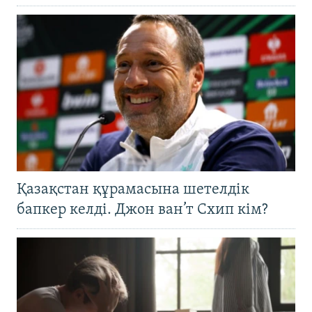
Қазақстан құрамасына шетелдік
бапкер келді. Джон ван’т Схип кім?