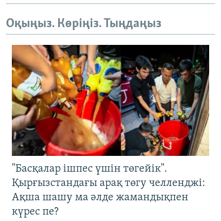
Оқыңыз. Көріңіз. Тыңдаңыз
"Басқалар ішпес үшін төгейік".
Қырғызстандағы арақ төгу челленджі:
Ақша шашу ма әлде жамандықпен
күрес пе?