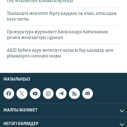
соң Wildberries қоймасы өртенді
Таиландта мектепте біреу қарудан оқ атып, алты адам
қаза тапты
Прокуратура журналист Александра Алёхованың
үкімін жеңілдетуді сұраған
АҚШ Кубаға қару жеткізуге қатысы бар адамдар мен
ұйымдарға санкция салды
ЖАЗЫЛЫҢЫЗ
ЖАЛПЫ МӘЛІМЕТ
НЕГІЗГІ БӨЛІМДЕР