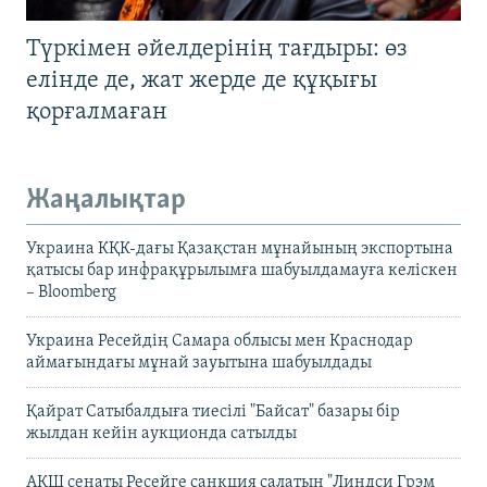
Түркімен әйелдерінің тағдыры: өз
елінде де, жат жерде де құқығы
қорғалмаған
Жаңалықтар
Украина КҚК-дағы Қазақстан мұнайының экспортына
қатысы бар инфрақұрылымға шабуылдамауға келіскен
– Bloomberg
Украина Ресейдің Самара облысы мен Краснодар
аймағындағы мұнай зауытына шабуылдады
Қайрат Сатыбалдыға тиесілі "Байсат" базары бір
жылдан кейін аукционда сатылды
АҚШ сенаты Ресейге санкция салатын "Линдси Грэм