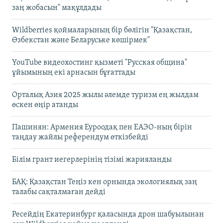
заң жобасын" мақұлдады
Wildberries қоймаларының бір бөлігін "Қазақстан,
Өзбекстан және Беларуське көшірмек"
YouTube видеохостинг қызметі "Русская община"
ұйымының екі арнасын бұғаттады
Орталық Азия 2025 жылы әлемде туризм ең жылдам
өскен өңір атанды
Пашинян: Армения Еуроодақ пен ЕАЭО-ның бірін
таңдау жайлы референдум өткізбейді
Білім грант иегерлерінің тізімі жарияланды
БАҚ: Қазақстан Теңіз кен орнында экологиялық заң
талабы сақталмаған дейді
Ресейдің Екатеринбург қаласында дрон шабуылынан