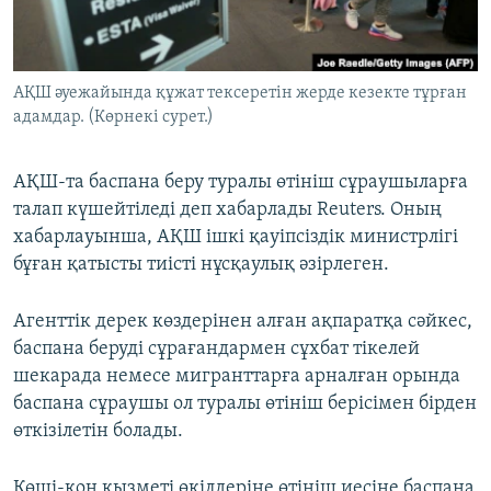
ЖАЗЫЛЫҢЫЗ
АҚШ әуежайында құжат тексеретін жерде кезекте тұрған
адамдар. (Көрнекі сурет.)
Басқа тілдерде
АҚШ-та баспана беру туралы өтініш сұраушыларға
талап күшейтіледі деп хабарлады Reuters. Оның
хабарлауынша, АҚШ ішкі қауіпсіздік министрлігі
бұған қатысты тиісті нұсқаулық әзірлеген.
Агенттік дерек көздерінен алған ақпаратқа сәйкес,
баспана беруді сұрағандармен сұхбат тікелей
шекарада немесе мигранттарға арналған орында
баспана сұраушы ол туралы өтініш берісімен бірден
өткізілетін болады.
Көші-қон қызметі өкілдеріне өтініш иесіне баспана