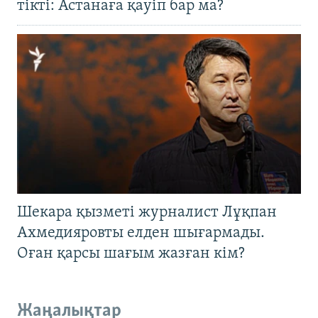
тікті: Астанаға қауіп бар ма?
Шекара қызметі журналист Лұқпан
Ахмедияровты елден шығармады.
Оған қарсы шағым жазған кім?
Жаңалықтар