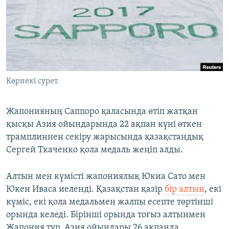
ЖАЗЫЛЫҢЫЗ
Басқа тілдерде
Көрнекі сурет.
Жапонияның Саппоро қаласында өтіп жатқан
қысқы Азия ойындарында 22 ақпан күні өткен
трамплиннен секіру жарысында қазақстандық
Сергей Ткаченко қола медаль жеңіп алды.
Алтын мен күмісті жапониялық Юкиа Сато мен
Юкен Иваса иеленді. Қазақстан қазір
бір алтын
, екі
күміс, екі қола медальмен жалпы есепте төртінші
орында келеді. Бірінші орында тоғыз алтынмен
Жапония тұр. Азия ойындары 26 ақпанда