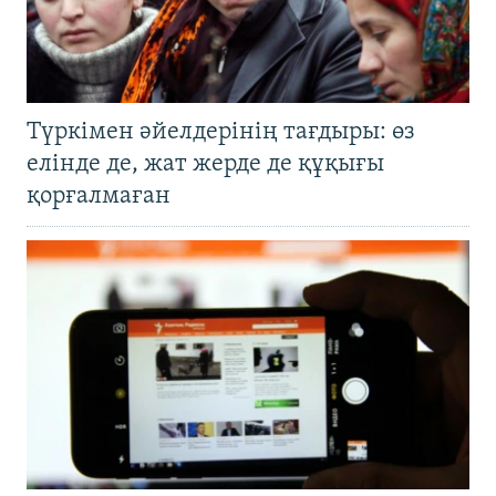
Түркімен әйелдерінің тағдыры: өз
елінде де, жат жерде де құқығы
қорғалмаған