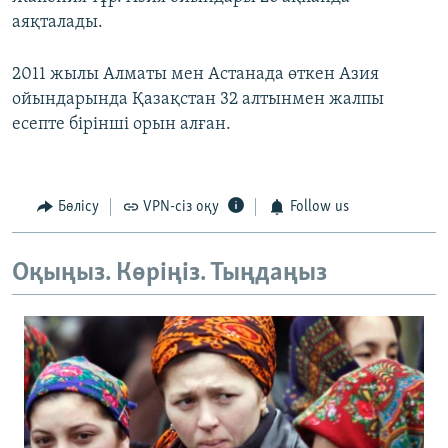
аяқталады.
2011 жылы Алматы мен Астанада өткен Азия
ойындарында Қазақстан 32 алтынмен жалпы
есепте бірінші орын алған.
Бөлісу
VPN-сіз оқу
Follow us
Оқыңыз. Көріңіз. Тыңдаңыз