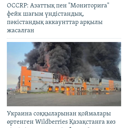
OCCRP: Азаттық пен "Мониториға"
фейк шағым үндістандық,
пәкістандық аккаунттар арқылы
жасалған
Украина соққыларынан қоймалары
өртенген Wildberries Қазақстанға көз