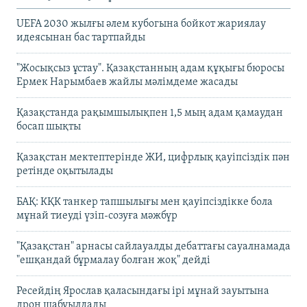
UEFA 2030 жылғы әлем кубогына бойкот жариялау
идеясынан бас тартпайды
"Жосықсыз ұстау". Қазақстанның адам құқығы бюросы
Ермек Нарымбаев жайлы мәлімдеме жасады
Қазақстанда рақымшылықпен 1,5 мың адам қамаудан
босап шықты
Қазақстан мектептерінде ЖИ, цифрлық қауіпсіздік пән
ретінде оқытылады
БАҚ: КҚК танкер тапшылығы мен қауіпсіздікке бола
мұнай тиеуді үзіп-созуға мәжбүр
"Қазақстан" арнасы сайлауалды дебаттағы сауалнамада
"ешқандай бұрмалау болған жоқ" дейді
Ресейдің Ярослав қаласындағы ірі мұнай зауытына
дрон шабуылдады