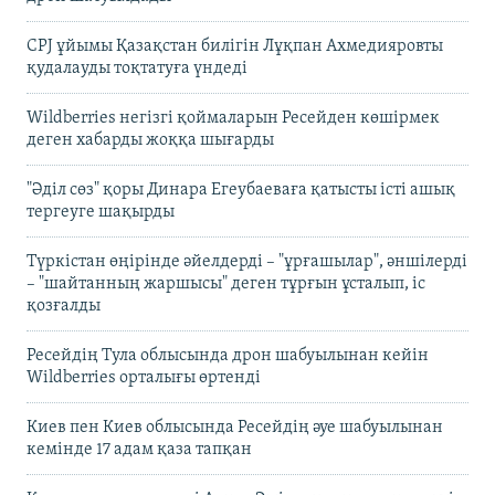
CPJ ұйымы Қазақстан билігін Лұқпан Ахмедияровты
қудалауды тоқтатуға үндеді
Wildberries негізгі қоймаларын Ресейден көшірмек
деген хабарды жоққа шығарды
"Әділ сөз" қоры Динара Егеубаеваға қатысты істі ашық
тергеуге шақырды
Түркістан өңірінде әйелдерді – "ұрғашылар", әншілерді
– "шайтанның жаршысы" деген тұрғын ұсталып, іс
қозғалды
Ресейдің Тула облысында дрон шабуылынан кейін
Wildberries орталығы өртенді
Киев пен Киев облысында Ресейдің әуе шабуылынан
кемінде 17 адам қаза тапқан