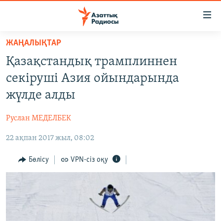
Accessibility
links
Skip
ЖАҢАЛЫҚТАР
to
ЖАҢАЛЫҚТАР
Қазақстандық трамплиннен
main
САЯСАТ
content
секіруші Азия ойындарында
AZATTYQTV
Skip
жүлде алды
to
ҚАҢТАР ОҚИҒАСЫ
main
Руслан МЕДЕЛБЕК
АДАМ ҚҰҚЫҚТАРЫ
Navigation
Skip
22 ақпан 2017 жыл, 08:02
ӘЛЕУМЕТ
to
ӘЛЕМ
Бөлісу
VPN-сіз оқу
Search
АРНАЙЫ ЖОБАЛАР
Русский