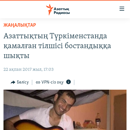
Accessibility
links
Skip
ЖАҢАЛЫҚТАР
to
ЖАҢАЛЫҚТАР
Азаттықтың Түркіменстанда
main
САЯСАТ
content
қамалған тілшісі бостандыққа
AZATTYQTV
Skip
шықты
to
ҚАҢТАР ОҚИҒАСЫ
main
22 ақпан 2017 жыл, 17:03
АДАМ ҚҰҚЫҚТАРЫ
Navigation
Skip
Бөлісу
VPN-сіз оқу
ӘЛЕУМЕТ
to
ӘЛЕМ
Search
АРНАЙЫ ЖОБАЛАР
Русский