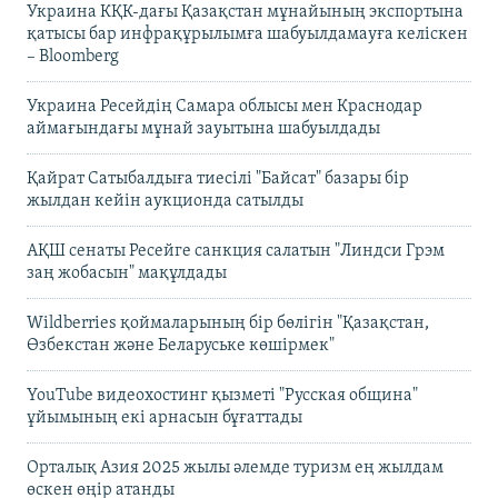
Украина КҚК-дағы Қазақстан мұнайының экспортына
қатысы бар инфрақұрылымға шабуылдамауға келіскен
– Bloomberg
Украина Ресейдің Самара облысы мен Краснодар
аймағындағы мұнай зауытына шабуылдады
Қайрат Сатыбалдыға тиесілі "Байсат" базары бір
жылдан кейін аукционда сатылды
АҚШ сенаты Ресейге санкция салатын "Линдси Грэм
заң жобасын" мақұлдады
Wildberries қоймаларының бір бөлігін "Қазақстан,
Өзбекстан және Беларуське көшірмек"
YouTube видеохостинг қызметі "Русская община"
ұйымының екі арнасын бұғаттады
Орталық Азия 2025 жылы әлемде туризм ең жылдам
өскен өңір атанды