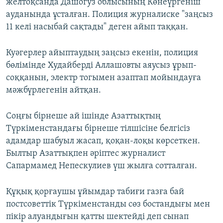
желтоқсанда Дашогуз облысының Көнеүргеніш
ауданында ұсталған. Полиция журналиске "заңсыз
11 келі насыбай сақтады" деген айып таққан.
Куәгерлер айыптаудың заңсыз екенін, полиция
бөлімінде Худайберді Аллашовты аяусыз ұрып-
соққанын, электр тогымен азаптап мойындауға
мәжбүрлегенін айтқан.
Соңғы бірнеше ай ішінде Азаттықтың
Түркіменстандағы бірнеше тілшісіне белгісіз
адамдар шабуыл жасап, қоқан-лоқы көрсеткен.
Былтыр Азаттықпен әріптес журналист
Сапармамед Непескулиев үш жылға сотталған.
Құқық қорғаушы ұйымдар табиғи газға бай
постсоветтік Түркіменстанды сөз бостандығы мен
пікір алуандығын қатты шектейді деп сынап