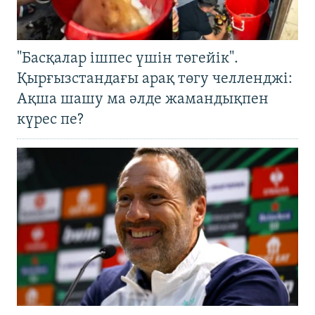
"Басқалар ішпес үшін төгейік".
Қырғызстандағы арақ төгу челленджі:
Ақша шашу ма әлде жамандықпен
күрес пе?