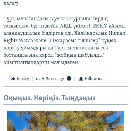
келеді.
Түркіменстандағы тәуелсіз журналистердің
тағдырына бұған дейін АҚШ үкіметі, ЕҚЫҰ ұйымы
алаңдаушылық білдірген еді. Халықаралық Human
Rights Watch және "Шекарасыз тілшілер" құқық
қорғау ұйымдары да Түркіменстандағы сөз
бостандығына қарсы "жойқын шабуылды"
айыптайтындарын мәлімдеген.
Бөлісу
VPN-сіз оқу
Follow us
Оқыңыз. Көріңіз. Тыңдаңыз