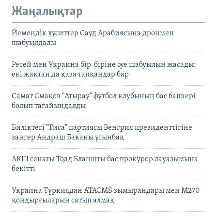
Жаңалықтар
Йемендік хуситтер Сауд Арабиясына дронмен
шабуылдады
Ресей мен Украина бір-біріне әуе шабуылын жасады:
екі жақтан да қаза тапқандар бар
Самат Смақов "Атырау" футбол клубының бас бапкері
болып тағайындалды
Биліктегі "Тиса" партиясы Венгрия президенттігіне
заңгер Андраш Баканы ұсынбақ
АҚШ сенаты Тодд Бланшты бас прокурор лауазымына
бекітті
Украина Түркиядан ATACMS зымырандары мен M270
қондырғыларын сатып алмақ