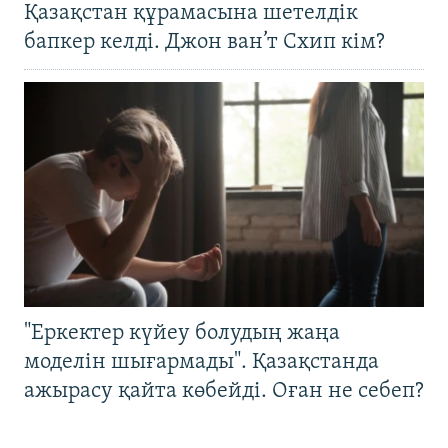
Қазақстан құрамасына шетелдік
бапкер келді. Джон ван’т Схип кім?
"Еркектер күйеу болудың жаңа
моделін шығармады". Қазақстанда
ажырасу қайта көбейді. Оған не себеп?