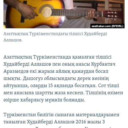
ЖАЗЫЛЫҢЫЗ
Басқа тілдерде
Азаттықтың Түркіменстандағы тілшісі Худайберді
Аллашов.
Азаттықтың Түркіменстанда қамалған тілшісі
Худайберді Аллашов пен оның анасы Курбантач
Аразмедов екі жарым айлық қамаудан босап
шықты. Дашогуз облысындағы дерек көзінің
айтуынша, оларды 15 ақпанда босатқан. Сот тілші
мен анасына шартты жаза кескен. Тілшінің өзімен
әзірше хабарласу мүмкін болмады.
Түркіменстан билігін сынаған материалдарымен
танылған Худайберді Аллашов 2016 жылы 3