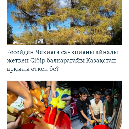
Ресейден Чехияға санкцияны айналып
жеткен Сібір балқарағайы Қазақстан
арқылы өткен бе?