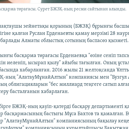
асқарма төрағасы. Сурет БЖЗҚ-ның ресми сайтынан алынды.
нақтаушы зейнетақы қорының (БЖЗҚ) бұрынғы басш
гіне қалған Руслан Ерденаевты қамау мерзімі 28 наур
абарлады Алматы облыстық сотының баспасөз қызметі.
ынғы басқарма төрағасы Ерденаевқа "өзіне сеніп тап
кін иеленіп, ысырап қылу" айыбы тағылған. Оның ұста
асында хабарланған. 2016 жылы 21 желтоқсанда Ұлттық
Қ-ның "АлатауМұнайАлтын" компаниясы мен "Бузгул 
ң облигацияларын "бес миллиард теңгеге сатып алған
еру басталғанын хабарлаған.
бірге БЖЗҚ-ның қауіп-қатерді басқару департаменті 
ер басқармасының бастығы Мұса Бахтов та қамалған. Б
р "АлатауМұнайАлтын" компаниясының бақылау кеңе
БузгулАурум" компаниясының құрылтайшысы Бақытжан