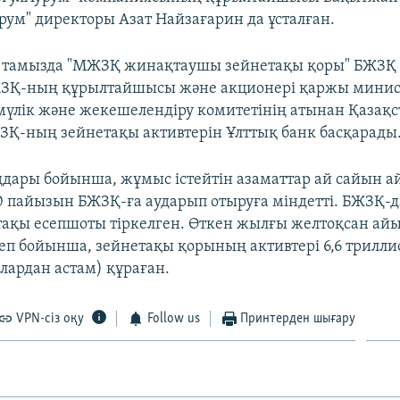
урум" директоры Азат Найзағарин да ұсталған.
2 тамызда "МЖЗҚ жинақтаушы зейнетақы қоры" БЖЗҚ 
ЖЗҚ-ның құрылтайшысы және акционері қаржы минист
мүлік және жекешелендіру комитетінің атынан Қазақс
ЗҚ-ның зейнетақы активтерін Ұлттық банк басқарады
ңдары бойынша, жұмыс істейтін азаматтар ай сайын а
 пайызын БЖЗҚ-ға аударып отыруға міндетті. БЖЗҚ-д
тақы есепшоты тіркелген. Өткен жылғы желтоқсан а
еп бойынша, зейнетақы қорының активтері 6,6 триллио
лардан астам) құраған.
VPN-сіз оқу
Follow us
Принтерден шығару