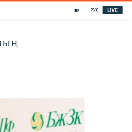
LIVE
РУС
ның