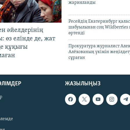
жарияланды
Ресейдің Екатеринбург қала
шабуылынан соң Wildberries
ен әйелдерінің
өртенді
: өз елінде де, жат
де құқығы
Прокуратура журналист Але
Алёхованың үкімін жеңілдет
маған
сұраған
БӨЛІМДЕР
ЖАЗЫЛЫҢЫЗ
р
әлемде