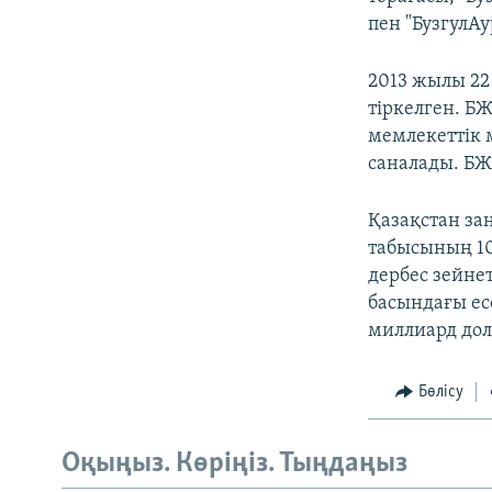
пен "БузгулА
2013 жылы 2
тіркелген. Б
мемлекеттік 
саналады. БЖ
Қазақстан за
табысының 10
дербес зейне
басындағы ес
миллиард дол
Бөлісу
Оқыңыз. Көріңіз. Тыңдаңыз