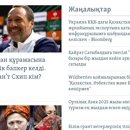
Жаңалықтар
Украина КҚК-дағы Қазақста
мұнайының экспортына қаты
инфрақұрылымға шабуылдам
келіскен – Bloomberg
Қайрат Сатыбалдыға тиесілі "
базары бір жылдан кейін ау
тан құрамасына
сатылды
к бапкер келді.
н’т Схип кім?
Wildberries қоймаларының бі
"Қазақстан, Өзбекстан және 
көшірмек"
Орталық Азия 2025 жылы әл
туризм ең жылдам өскен өңі
Білім грант иегерлерінің тізі