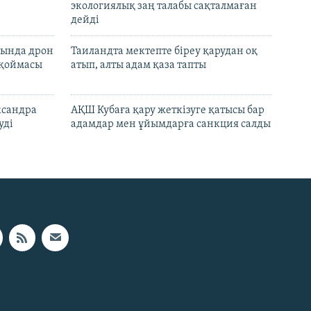
экологиялық заң талабы сақталмаған
дейді
сында дрон
Таиландта мектепте біреу қарудан оқ
 қоймасы
атып, алты адам қаза тапты
ксандра
АҚШ Кубаға қару жеткізуге қатысы бар
уді
адамдар мен ұйымдарға санкция салды