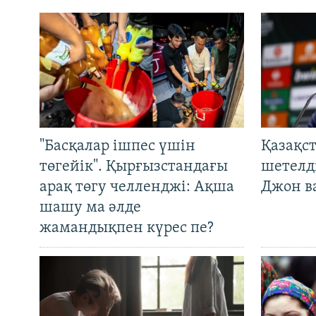
"Басқалар ішпес үшін
Қазақс
төгейік". Қырғызстандағы
шетелді
арақ төгу челленджі: Ақша
Джон ва
шашу ма әлде
жамандықпен күрес пе?