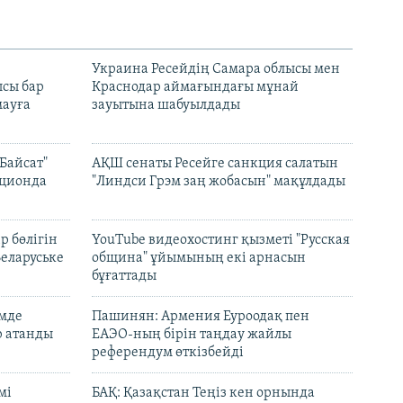
н
Украина Ресейдің Самара облысы мен
сы бар
Краснодар аймағындағы мұнай
ауға
зауытына шабуылдады
Байсат"
АҚШ сенаты Ресейге санкция салатын
кционда
"Линдси Грэм заң жобасын" мақұлдады
р бөлігін
YouTube видеохостинг қызметі "Русская
Беларуське
община" ұйымының екі арнасын
бұғаттады
емде
Пашинян: Армения Еуроодақ пен
р атанды
ЕАЭО-ның бірін таңдау жайлы
референдум өткізбейді
мі
БАҚ: Қазақстан Теңіз кен орнында