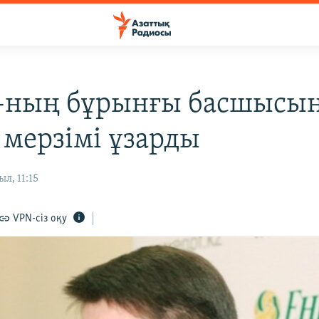
-ның бұрынғы басшысы
 мерзімі ұзарды
л, 11:15
VPN-сіз оқу