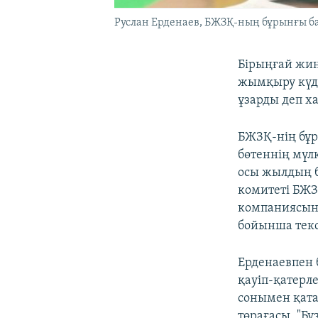
Руслан Ерденаев, БЖЗҚ-ның бұрынғы б
Бірыңғай жи
жымқыру күді
ұзарды деп х
БЖЗҚ-нің бұр
бөтеннің мүл
осы жылдың б
комитеті БЖЗ
компаниясыны
бойынша текс
Ерденаевпен 
қауіп-қатерл
сонымен қата
төрағасы, "