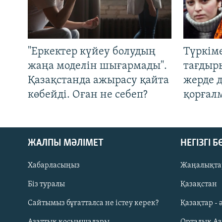
"Еркектер күйеу болудың
Түркім
жаңа моделін шығармады".
тағдыры
Қазақстанда ажырасу қайта
жерде 
көбейді. Оған не себеп?
қорғал
ЖАЛПЫ МӘЛІМЕТ
НЕГІЗГІ 
Хабарласыңыз
Жаңалықта
Біз туралы
Қазақстан
Русский
Сайтымыз бұғатталса не істеу керек?
Қазақтар - 