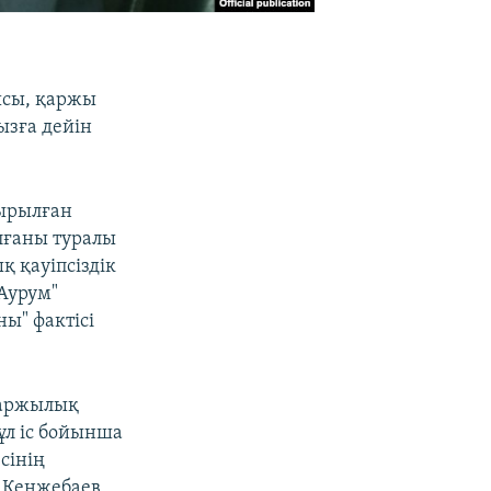
ысы, қаржы
ызға дейін
сырылған
лғаны туралы
 қауіпсіздік
Аурум"
ы" фактісі
қаржылық
ұл іс бойынша
сінің
 Кенжебаев