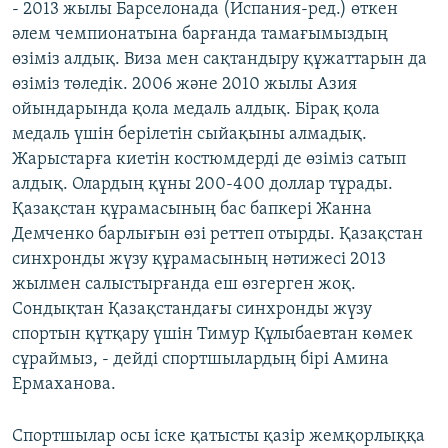
- 2013 жылы Барселонада (Испания-ред.) өткен
әлем чемпионатына барғанда тамағымыздың
өзіміз алдық. Виза мен сақтандыру құжаттарын да
өзіміз төледік. 2006 және 2010 жылы Азия
ойындарында қола медаль алдық. Бірақ қола
медаль үшін берілетін сыйақыны алмадық.
Жарыстарға киетін костюмдерді де өзіміз сатып
алдық. Олардың құны 200-400 доллар тұрады.
Қазақстан құрамасының бас бапкері Жанна
Демченко барлығын өзі реттеп отырды. Қазақстан
синхронды жүзу құрамасының нәтижесі 2013
жылмен салыстырғанда еш өзгерген жоқ.
Сондықтан Қазақстандағы синхронды жүзу
спортын құтқару үшін Тимур Құлыбаевтан көмек
сұраймыз, - дейді спортшылардың бірі Амина
Ермаханова.
Спортшылар осы іске қатысты қазір жемқорлыққа