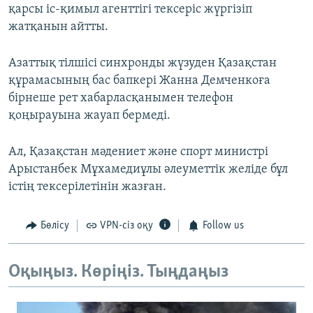
қарсы іс-қимыл агенттігі тексеріс жүргізіп
жатқанын айтты.
Азаттық тілшісі синхронды жүзуден Қазақстан
құрамасының бас бапкері Жанна Демченкоға
бірнеше рет хабарласқанымен телефон
қоңырауына жауап бермеді.
Ал, Қазақстан мәдениет және спорт министрі
Арыстанбек Мұхамедиұлы әлеуметтік желіде бұл
істің тексерілетінін жазған.
Бөлісу
VPN-сіз оқу
Follow us
Оқыңыз. Көріңіз. Тыңдаңыз