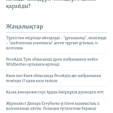
қарайды?
Жаңалықтар
Түркістан өңірінде әйелдерді – "ұрғашылар", әншілерді
– "шайтанның азаншысы" деген тұрғын ұсталып, іс
қозғалды
Ресейдің Тула облысында дрон шабуылынан кейін
Wildberries орталығы өртенді
Киев пен Киев облысында Ресейдің әуе шабуылынан
кемінде 17 адам қаза тапқан
Қазақ кинорежиссері Ардақ Әмірқұлов дүниеден өтті
Журналист Динара Егеубаева үстінен қылмыстық іс
қозғалғанын айтты. Полиция түсініктеме бермеді