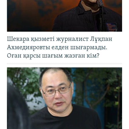
Шекара қызметі журналист Лұқпан
Ахмедияровты елден шығармады.
Оған қарсы шағым жазған кім?