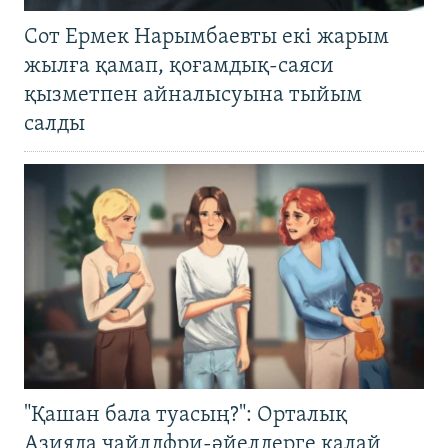
Сот Ермек Нарымбаевты екі жарым
жылға қамап, қоғамдық-саяси
қызметпен айналысуына тыйым
салды
"Қашан бала туасың?": Орталық
Азияда чайлдфри-әйелдерге қалай