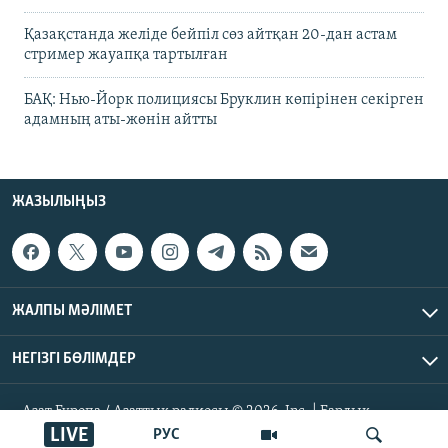
Қазақстанда желіде бейпіл сөз айтқан 20-дан астам
стример жауапқа тартылған
БАҚ: Нью-Йорк полициясы Бруклин көпірінен секірген
адамның аты-жөнін айтты
ЖАЗЫЛЫҢЫЗ
ЖАЛПЫ МӘЛІМЕТ
НЕГІЗГІ БӨЛІМДЕР
Азат Еуропа / Азаттық радиосы © 2026, Inc. | Барлық
құқықтары қорғалған
LIVE
РУС