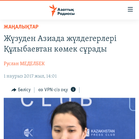
Accessibility
links
Skip
ЖАҢАЛЫҚТАР
to
ЖАҢАЛЫҚТАР
Жүзуден Азиада жүлдегерлері
main
САЯСАТ
content
Құлыбаевтан көмек сұрады
AZATTYQTV
Skip
to
Руслан МЕДЕЛБЕК
ҚАҢТАР ОҚИҒАСЫ
main
1 наурыз 2017 жыл, 14:01
АДАМ ҚҰҚЫҚТАРЫ
Navigation
Skip
ӘЛЕУМЕТ
Бөлісу
VPN-сіз оқу
to
ӘЛЕМ
Search
АРНАЙЫ ЖОБАЛАР
Русский