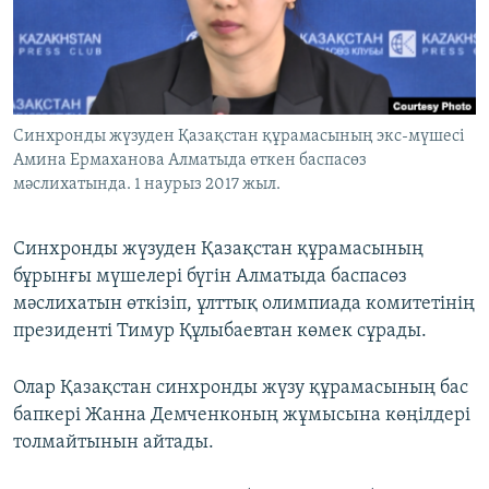
ЖАЗЫЛЫҢЫЗ
Басқа тілдерде
Синхронды жүзуден Қазақстан құрамасының экс-мүшесі
Амина Ермаханова Алматыда өткен баспасөз
мәслихатында. 1 наурыз 2017 жыл.
Синхронды жүзуден Қазақстан құрамасының
бұрынғы мүшелері бүгін Алматыда баспасөз
мәслихатын өткізіп, ұлттық олимпиада комитетінің
президенті Тимур Құлыбаевтан көмек сұрады.
Олар Қазақстан синхронды жүзу құрамасының бас
бапкері Жанна Демченконың жұмысына көңілдері
толмайтынын айтады.