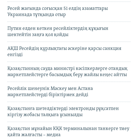
Ресей жағында соғысқан 51 елдің азаматтары
Украинада тұтқында отыр
Путин елден кеткен ресейліктердің құқығын
шектейтін заңға қол қойды
АҚШ Ресейдің құрлықтағы әскеріне қарсы санкция
енгізді
Қазақстанның сауда министрі кәсіпкерлерге отандық
маркетплейстерге басымдық беру жайлы кеңес айтты
Ресейлік шенеунік Мәскеу мен Астана
маркетплейстерді біріктірмек дейді
Қазақстанға шетелдіктерді электронды рұқсатпен
кіргізу жобасы талқыға ұсынылды
Қазақстан мұнайын КҚК терминалынан танкерге тиеу
қайта жалғасты – медиа