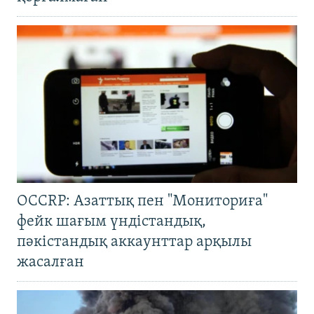
OCCRP: Азаттық пен "Мониториға"
фейк шағым үндістандық,
пәкістандық аккаунттар арқылы
жасалған