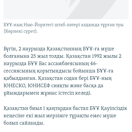
ЖАЗЫЛЫҢЫЗ
БҰҰ-ның Нью-Йорктегі штаб-пәтері алдында тұрған туы
(Көрнекі сурет).
Басқа тілдерде
Бүгін, 2 наурызда Қазақстанның БҰҰ-ға мүше
болғанына 25 жыл толды. Қазақстан 1992 жылы 2
наурызда БҰҰ Бас ассамблеясының 46-
сессиясының қорытындысы бойынша БҰҰ-ға
қабылданған. Қазақстан содан бері БҰҰ-ның
ЮНЕСКО, ЮНИСЕФ сияқты және басқа да
ұйымдарымен жұмыс істесіп келеді.
Қазақстан биыл 1 қаңтардан бастап БҰҰ Қауіпсіздік
кеңесіне екі жыл мерзімге тұрақты емес мүше
болып сайланды.