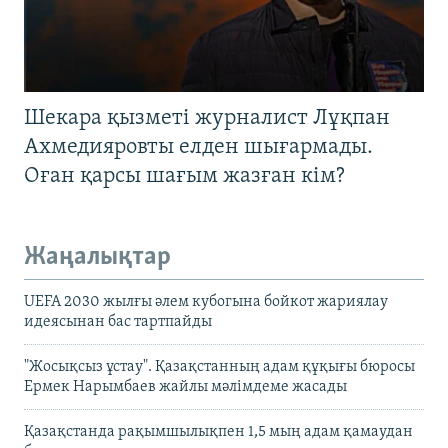
Шекара қызметі журналист Лұқпан
Ахмедияровты елден шығармады.
Оған қарсы шағым жазған кім?
Жаңалықтар
UEFA 2030 жылғы әлем кубогына бойкот жариялау
идеясынан бас тартпайды
"Жосықсыз ұстау". Қазақстанның адам құқығы бюросы
Ермек Нарымбаев жайлы мәлімдеме жасады
Қазақстанда рақымшылықпен 1,5 мың адам қамаудан