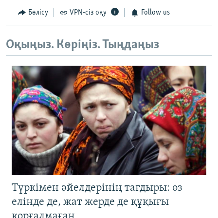
Бөлісу
VPN-сіз оқу
Follow us
Оқыңыз. Көріңіз. Тыңдаңыз
Түркімен әйелдерінің тағдыры: өз
елінде де, жат жерде де құқығы
қорғалмаған