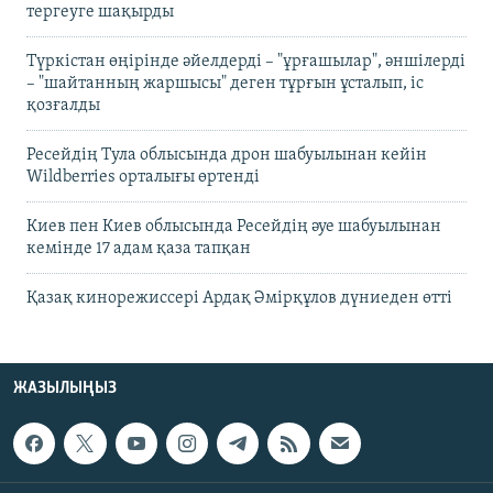
тергеуге шақырды
Түркістан өңірінде әйелдерді – "ұрғашылар", әншілерді
– "шайтанның жаршысы" деген тұрғын ұсталып, іс
қозғалды
Ресейдің Тула облысында дрон шабуылынан кейін
Wildberries орталығы өртенді
Киев пен Киев облысында Ресейдің әуе шабуылынан
кемінде 17 адам қаза тапқан
Қазақ кинорежиссері Ардақ Әмірқұлов дүниеден өтті
ЖАЗЫЛЫҢЫЗ