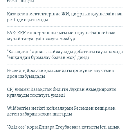
босап шықты
Қазақстан мектептерінде ЖИ, цифрлық қауіпсіздік пән
ретінде оқытылады
БАҚ: КҚК танкер тапшылығы мен қауіпсіздікке бола
мұнай тиеуді үзіп-созуға мәжбүр
"Қазақстан" арнасы сайлауалды дебаттағы сауалнамада
"ешқандай бұрмалау болған жоқ" дейді
Ресейдің Ярослав қаласындағы ірі мұнай зауытына
дрон шабуылдады
CPJ ұйымы Қазақстан билігін Лұқпан Ахмедияровты
қудалауды тоқтатуға үндеді
Wildberries негізгі қоймаларын Ресейден көшірмек
деген хабарды жоққа шығарды
"Әділ сөз" қоры Динара Егеубаеваға қатысты істі ашық