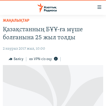
Accessibility
links
Skip
ЖАҢАЛЫҚТАР
to
ЖАҢАЛЫҚТАР
Қазақстанның БҰҰ-ға мүше
main
САЯСАТ
content
болғанына 25 жыл толды
AZATTYQTV
Skip
to
2 наурыз 2017 жыл, 10:00
ҚАҢТАР ОҚИҒАСЫ
main
АДАМ ҚҰҚЫҚТАРЫ
Бөлісу
VPN-сіз оқу
Navigation
Skip
ӘЛЕУМЕТ
to
ӘЛЕМ
Search
АРНАЙЫ ЖОБАЛАР
Русский