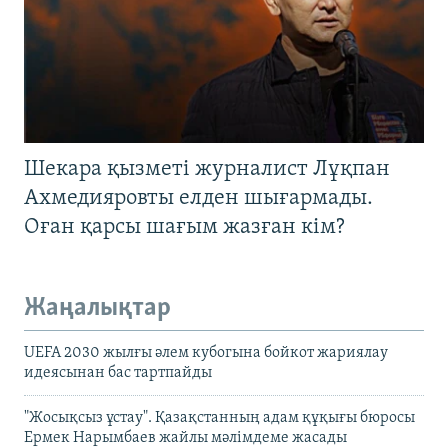
Шекара қызметі журналист Лұқпан
Ахмедияровты елден шығармады.
Оған қарсы шағым жазған кім?
Жаңалықтар
UEFA 2030 жылғы әлем кубогына бойкот жариялау
идеясынан бас тартпайды
"Жосықсыз ұстау". Қазақстанның адам құқығы бюросы
Ермек Нарымбаев жайлы мәлімдеме жасады