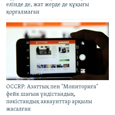
елінде де, жат жерде де құқығы
қорғалмаған
OCCRP: Азаттық пен "Мониториға"
фейк шағым үндістандық,
пәкістандық аккаунттар арқылы
жасалған