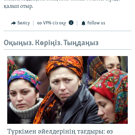
қалып отыр.
Бөлісу
VPN-сіз оқу
Follow us
Оқыңыз. Көріңіз. Тыңдаңыз
Түркімен әйелдерінің тағдыры: өз