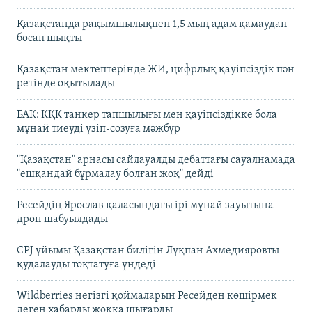
Қазақстанда рақымшылықпен 1,5 мың адам қамаудан
босап шықты
Қазақстан мектептерінде ЖИ, цифрлық қауіпсіздік пән
ретінде оқытылады
БАҚ: КҚК танкер тапшылығы мен қауіпсіздікке бола
мұнай тиеуді үзіп-созуға мәжбүр
"Қазақстан" арнасы сайлауалды дебаттағы сауалнамада
"ешқандай бұрмалау болған жоқ" дейді
Ресейдің Ярослав қаласындағы ірі мұнай зауытына
дрон шабуылдады
CPJ ұйымы Қазақстан билігін Лұқпан Ахмедияровты
қудалауды тоқтатуға үндеді
Wildberries негізгі қоймаларын Ресейден көшірмек
деген хабарды жоққа шығарды