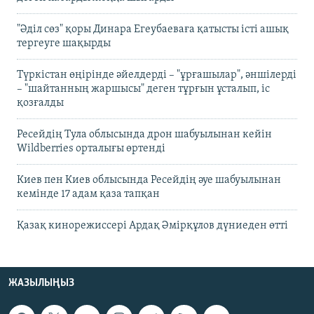
"Әділ сөз" қоры Динара Егеубаеваға қатысты істі ашық
тергеуге шақырды
Түркістан өңірінде әйелдерді – "ұрғашылар", әншілерді
– "шайтанның жаршысы" деген тұрғын ұсталып, іс
қозғалды
Ресейдің Тула облысында дрон шабуылынан кейін
Wildberries орталығы өртенді
Киев пен Киев облысында Ресейдің әуе шабуылынан
кемінде 17 адам қаза тапқан
Қазақ кинорежиссері Ардақ Әмірқұлов дүниеден өтті
ЖАЗЫЛЫҢЫЗ