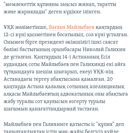
"мемлекеттік құпияны заңсыз жинап, таратты
және жариялады" деген күдікке ілінген.
ҰҚК мәліметінше,
Бағлан Майлыбаев
қаңтардың
12-сі күні қызметінен босатылып, сол күні ұсталған.
Онымен бірге президент әкімшілігі ішкі саясат
бөлімі бастығының орынбасары Николай Галихин
де ұсталған. Қаңтардың 14-і Астананың Есіл
аудандық соты Майлыбаев пен Галихинді екі айға
тұтқындауға шешім шығарып, екеуі ҰҚК-нің
Астанадағы тергеу абақтысына қамалған. 20
қаңтарда Астана қалалық сотының апелляциялық
алқасы Майлыбаевтың адвокатының оны абақтыға
жабу туралы сот қаулысын өзгерту туралы
шағымын қанағаттандырмай тастаған.
Майлыбаев пен Галихинге қатысты іс "құпия" деп
танылғандықтан істің мән-жайы белгісіз күйде