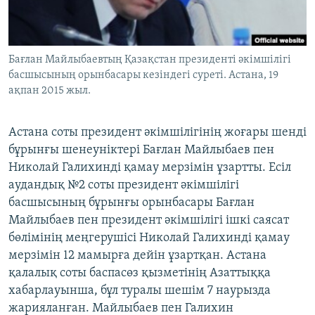
ЖАЗЫЛЫҢЫЗ
Бағлан Майлыбаевтың Қазақстан президенті әкімшілігі
басшысының орынбасары кезіндегі суреті. Астана, 19
Басқа тілдерде
ақпан 2015 жыл.
Астана соты президент әкімшілігінің жоғары шенді
бұрынғы шенеуніктері Бағлан Майлыбаев пен
Николай Галихинді қамау мерзімін ұзартты. Есіл
аудандық №2 соты президент әкімшілігі
басшысының бұрынғы орынбасары Бағлан
Майлыбаев пен президент әкімшілігі ішкі саясат
бөлімінің меңгерушісі Николай Галихинді қамау
мерзімін 12 мамырға дейін ұзартқан. Астана
қалалық соты баспасөз қызметінің Азаттыққа
хабарлауынша, бұл туралы шешім 7 наурызда
жарияланған. Майлыбаев пен Галихин