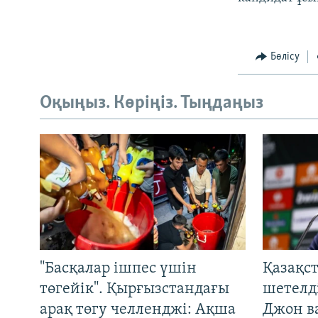
Бөлісу
Оқыңыз. Көріңіз. Тыңдаңыз
"Басқалар ішпес үшін
Қазақс
төгейік". Қырғызстандағы
шетелді
арақ төгу челленджі: Ақша
Джон ва