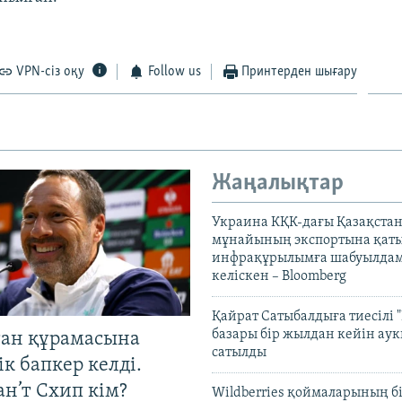
VPN-сіз оқу
Follow us
Принтерден шығару
Жаңалықтар
Украина КҚК-дағы Қазақста
мұнайының экспортына қаты
инфрақұрылымға шабуылдам
келіскен – Bloomberg
Қайрат Сатыбалдыға тиесілі "
базары бір жылдан кейін ау
тан құрамасына
сатылды
к бапкер келді.
н’т Схип кім?
Wildberries қоймаларының бі