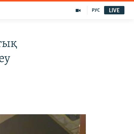
LIVE
РУС
тық
еу