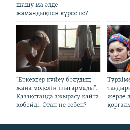
шашу ма әлде
жамандықпен күрес пе?
"Еркектер күйеу болудың
Түркім
жаңа моделін шығармады".
тағдыры
Қазақстанда ажырасу қайта
жерде 
көбейді. Оған не себеп?
қорғал