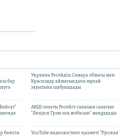
н
Украина Ресейдің Самара облысы мен
сы бар
Краснодар аймағындағы мұнай
ауға
зауытына шабуылдады
Байсат"
АҚШ сенаты Ресейге санкция салатын
кционда
"Линдси Грэм заң жобасын" мақұлдады
р бөлігін
YouTube видеохостинг қызметі "Русская