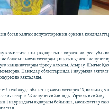
ың босап қалған депутаттарының орнына кандидаттар
ау комиссиясының ақпаратына қарағанда, республик
інде болатын мәслихаттардың шығып қалған депутатт
уға кандидаттарды тіркеу Алматы, Атырау, Шығыс Қаз
ызылорда, Павлодар облыстарында 1 наурызда аяқталғ
 наурызда аяқталады.
тетін сайлауда облыстық мәслихаттарға 13, қалалық м
мәслихаттарға 36 депутат сайланады. Орталық сайлау
ң 1 наурыздағы ақпараты бойынша, мәслихаттар сай
нылған.