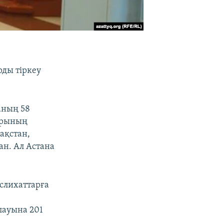
ды тіркеу
аның 58
арының
ақстан,
ан. Ал Астана
әслихаттарға
лауына 201