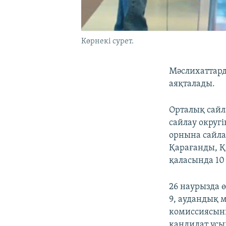
Көрнекі сурет.
Мәслихаттард
аяқталады.
Орталық сайл
сайлау округ
орнына сайла
Қарағанды, Қ
қаласында 10
26 наурызда ө
9, аудандық 
комиссиясыны
кандидат ұсы