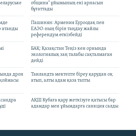
Беларуське
община" ұйымының екі арнасын
бұғаттады
емде
Пашинян: Армения Еуроодақ пен
р атанды
ЕАЭО-ның бірін таңдау жайлы
референдум өткізбейді
мі
БАҚ: Қазақстан Теңіз кен орнында
экологиялық заң талабы сақталмаған
дейді
сында дрон
Таиландта мектепте біреу қарудан оқ
 қоймасы
атып, алты адам қаза тапты
ксандра
АҚШ Кубаға қару жеткізуге қатысы бар
уді
адамдар мен ұйымдарға санкция салды