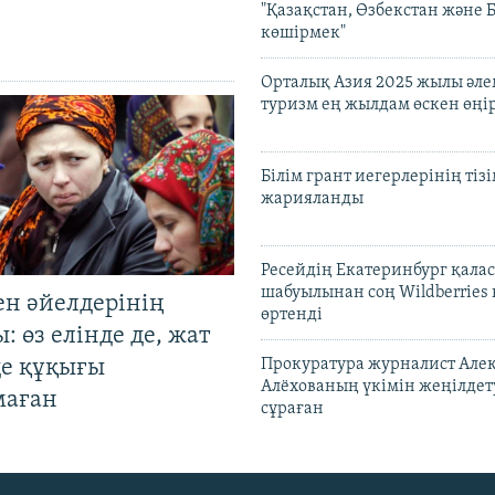
"Қазақстан, Өзбекстан және 
көшірмек"
Орталық Азия 2025 жылы әл
туризм ең жылдам өскен өңі
Білім грант иегерлерінің тізі
жарияланды
Ресейдің Екатеринбург қала
шабуылынан соң Wildberries
ен әйелдерінің
өртенді
: өз елінде де, жат
де құқығы
Прокуратура журналист Але
Алёхованың үкімін жеңілдет
маған
сұраған