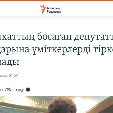
хаттың босаған депутат
арына үміткерлерді тірк
лады
жыл, 10:00
VPN-сіз оқу