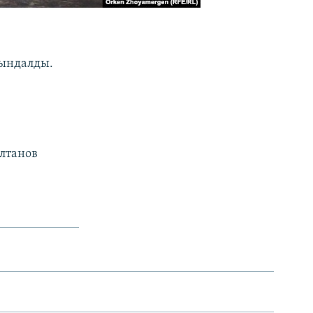
йындалды.
і
лтанов