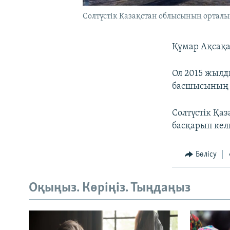
Солтүстік Қазақстан облысының орталығ
Құмар Ақсақа
Ол 2015 жылд
басшысының 
Солтүстік Қа
басқарып кел
Бөлісу
Оқыңыз. Көріңіз. Тыңдаңыз