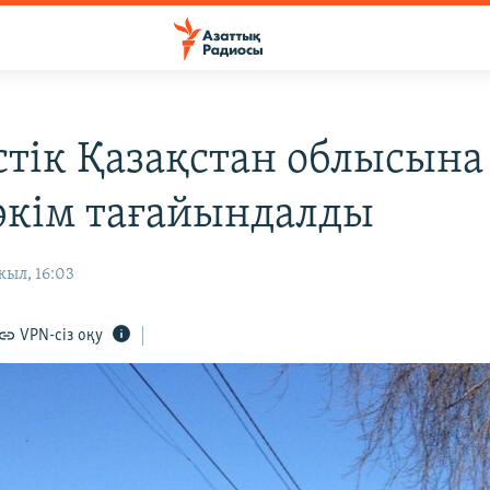
стік Қазақстан облысына
әкім тағайындалды
жыл, 16:03
VPN-сіз оқу