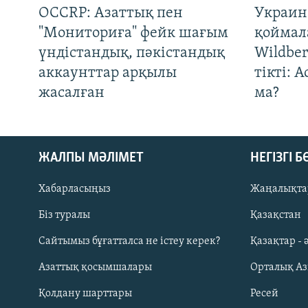
OCCRP: Азаттық пен
Украин
"Мониториға" фейк шағым
қоймал
үндістандық, пәкістандық
Wildber
аккаунттар арқылы
тікті: 
жасалған
ма?
ЖАЛПЫ МӘЛІМЕТ
НЕГІЗГІ 
Хабарласыңыз
Жаңалықта
Біз туралы
Қазақстан
Русский
Сайтымыз бұғатталса не істеу керек?
Қазақтар - 
Азаттық қосымшалары
Орталық А
ЖАЗЫЛЫҢЫЗ
Қолдану шарттары
Ресей