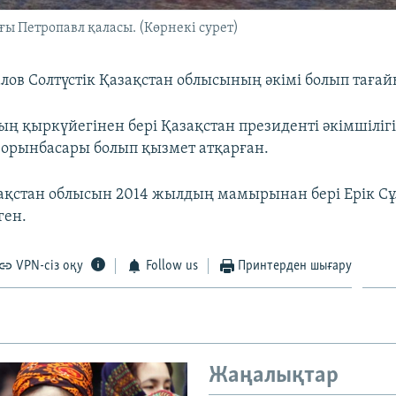
ы Петропавл қаласы. (Көрнекі сурет)
лов Солтүстік Қазақстан облысының әкімі болып таға
ың қыркүйегінен бері Қазақстан президенті әкімшіліг
орынбасары болып қызмет атқарған.
зақстан облысын 2014 жылдың мамырынан бері Ерік Сұ
ген.
VPN-сіз оқу
Follow us
Принтерден шығару
Жаңалықтар