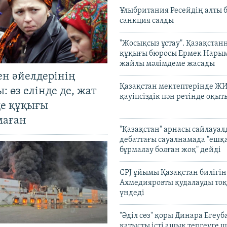
Ұлыбритания Ресейдің алты 
санкция салды
"Жосықсыз ұстау". Қазақста
құқығы бюросы Ермек Нары
жайлы мәлімдеме жасады
ен әйелдерінің
Қазақстан мектептерінде Ж
: өз елінде де, жат
қауіпсіздік пән ретінде оқы
де құқығы
маған
"Қазақстан" арнасы сайлауа
дебаттағы сауалнамада "ешқ
бұрмалау болған жоқ" дейді
CPJ ұйымы Қазақстан билігі
Ахмедияровты қудалауды тоқ
үндеді
"Әділ сөз" қоры Динара Егеуб
қатысты істі ашық тергеуге