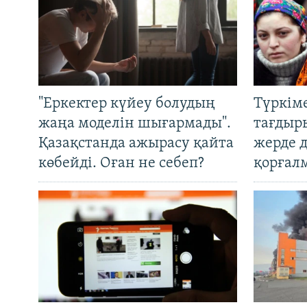
"Еркектер күйеу болудың
Түркім
жаңа моделін шығармады".
тағдыры
Қазақстанда ажырасу қайта
жерде 
көбейді. Оған не себеп?
қорғал