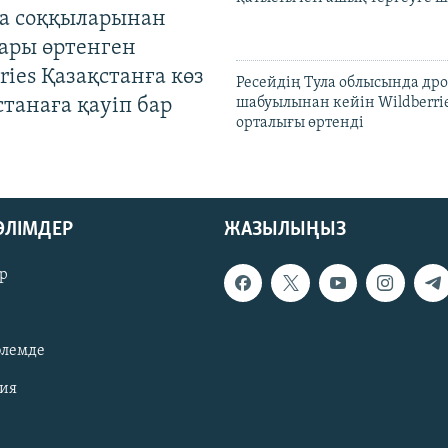
а соққыларынан
ары өртенген
ries Қазақстанға көз
Ресейдің Тула облысында др
Астанаға қауіп бар
шабуылынан кейін Wildberri
орталығы өртенді
БӨЛІМДЕР
ЖАЗЫЛЫҢЫЗ
р
әлемде
зия