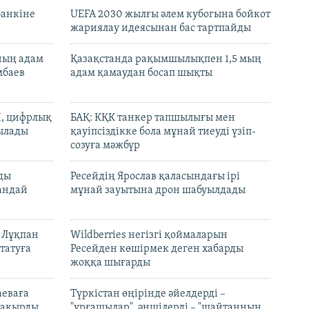
банкіне
UEFA 2030 жылғы әлем кубогына бойкот
жариялау идеясынан бас тартпайды
нның адам
Қазақстанда рақымшылықпен 1,5 мың
мбаев
адам қамаудан босап шықты
И, цифрлық
БАҚ: КҚК танкер тапшылығы мен
тылады
қауіпсіздікке бола мұнай тиеуді үзіп-
созуға мәжбүр
лды
Ресейдің Ярослав қаласындағы ірі
андай
мұнай зауытына дрон шабуылдады
н Лұқпан
Wildberries негізгі қоймаларын
татуға
Ресейден көшірмек деген хабарды
жоққа шығарды
аеваға
Түркістан өңірінде әйелдерді –
 шақырды
"ұрғашылар", әншілерді – "шайтанның