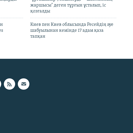
жаршысы" деген тұрғын ұсталып, іс
қозғалды
он
Киев пен Киев облысында Ресейдің әуе
es
шабуылынан кемінде 17 адам қаза
тапқан