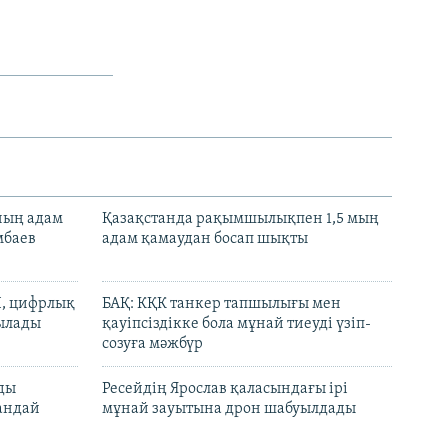
нның адам
Қазақстанда рақымшылықпен 1,5 мың
мбаев
адам қамаудан босап шықты
И, цифрлық
БАҚ: КҚК танкер тапшылығы мен
тылады
қауіпсіздікке бола мұнай тиеуді үзіп-
созуға мәжбүр
лды
Ресейдің Ярослав қаласындағы ірі
андай
мұнай зауытына дрон шабуылдады