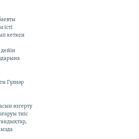
баевты
 істі
ғып кеткен
 дейін
здарына
ен Гүлнәр
асын өзгерту
ғаруы тиіс
ғандықтар,
мызда