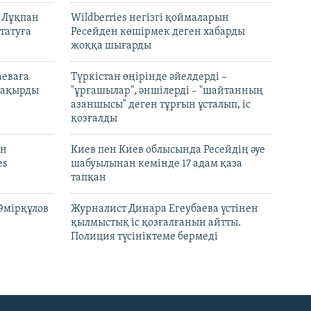
н Лұқпан
Wildberries негізгі қоймаларын
татуға
Ресейден көшірмек деген хабарды
жоққа шығарды
аеваға
Түркістан өңірінде әйелдерді –
 шақырды
"ұрғашылар", әншілерді – "шайтанның
азаншысы" деген тұрғын ұсталып, іс
қозғалды
он
Киев пен Киев облысында Ресейдің әуе
es
шабуылынан кемінде 17 адам қаза
тапқан
Әмірқұлов
Журналист Динара Егеубаева үстінен
қылмыстық іс қозғалғанын айтты.
Полиция түсініктеме бермеді