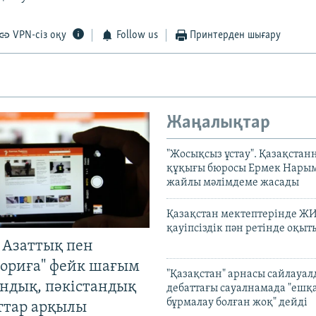
VPN-сіз оқу
Follow us
Принтерден шығару
Жаңалықтар
"Жосықсыз ұстау". Қазақста
құқығы бюросы Ермек Нары
жайлы мәлімдеме жасады
Қазақстан мектептерінде Ж
қауіпсіздік пән ретінде оқы
 Азаттық пен
ориға" фейк шағым
"Қазақстан" арнасы сайлауа
андық, пәкістандық
дебаттағы сауалнамада "ешқ
бұрмалау болған жоқ" дейді
ттар арқылы