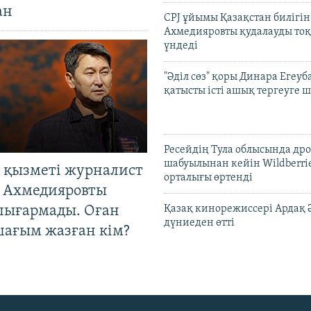
ан
CPJ ұйымы Қазақстан билігі
Ахмедияровты қудалауды тоқ
үндеді
"Әділ сөз" қоры Динара Егеуб
қатысты істі ашық тергеуге
Ресейдің Тула облысында др
шабуылынан кейін Wildberri
 қызметі журналист
орталығы өртенді
 Ахмедияровты
шығармады. Оған
Қазақ кинорежиссері Ардақ 
дүниеден өтті
шағым жазған кім?