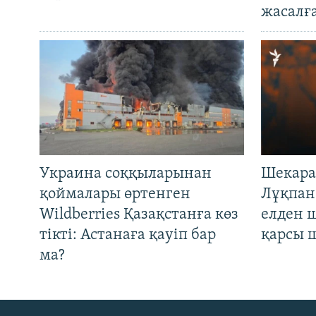
жасалғ
Украина соққыларынан
Шекара
қоймалары өртенген
Лұқпан
Wildberries Қазақстанға көз
елден 
тікті: Астанаға қауіп бар
қарсы 
ма?