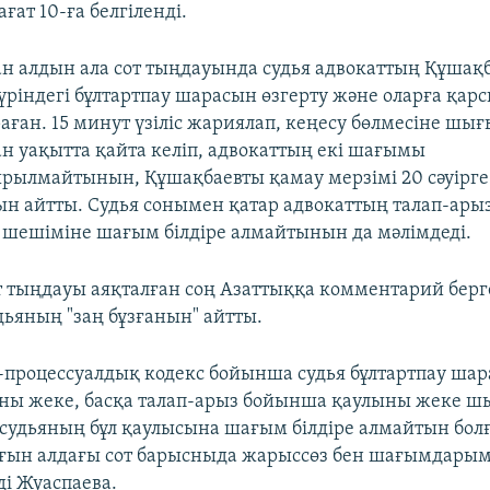
ағат 10-ға белгіленді.
ған алдын ала сот тыңдауында судья адвокаттың Құшақ
үріндегі бұлтартпау шарасын өзгерту және оларға қарсы
аған. 15 минут үзіліс жариялап, кеңесу бөлмесіне шы
ан уақытта қайта келіп, адвокаттың екі шағымы
рылмайтынын, Құшақбаевты қамау мерзімі 20 сәуірге
н айтты. Судья сонымен қатар адвокаттың талап-ары
 шешіміне шағым білдіре алмайтынын да мәлімдеді.
т тыңдауы аяқталған соң Азаттыққа комментарий берг
дьяның "заң бұзғанын" айтты.
процессуалдық кодекс бойынша судья бұлтартпау шар
ны жеке, басқа талап-арыз бойынша қаулыны жеке шы
р судьяның бұл қаулысына шағым білдіре алмайтын бол
ғын алдағы сот барысныда жарыссөз бен шағымдары
ді Жуаспаева.