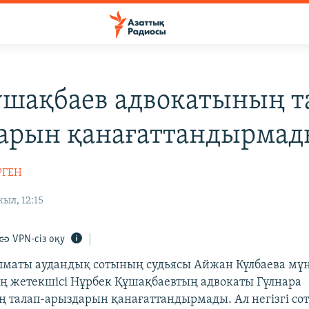
ұшақбаев адвокатының т
арын қанағаттандырмад
РГЕН
ыл, 12:15
VPN-сіз оқу
лматы аудандық сотының судьясы Айжан Күлбаева м
ң жетекшісі Нұрбек Құшақбаевтың адвокаты Гүлнара
 талап-арыздарын қанағаттандырмады. Ал негізгі со