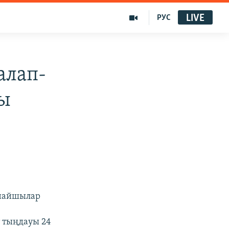
LIVE
РУС
алап-
ы
ұнайшылар
т тыңдауы 24