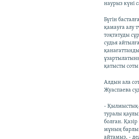
наурыз күні с
Бүгін бастал
қамауға алу т
тоқтатуды сұр
судья айтылғ
қанағаттанды
ұзартылатыны
қатысты соты
Алдын ала со
Жуаспаева су
- Қылмыстық-
туралы қаулы
болған. Қазі
мұның барлы
айтамыз, - де