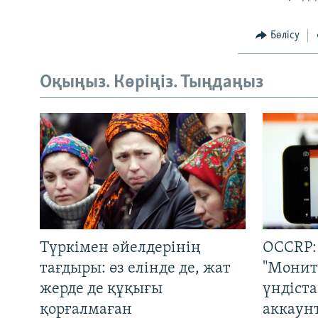
Бөлісу
Оқыңыз. Көріңіз. Тыңдаңыз
Түркімен әйелдерінің
OCCRP:
тағдыры: өз елінде де, жат
"Монит
жерде де құқығы
үндіст
қорғалмаған
аккаун