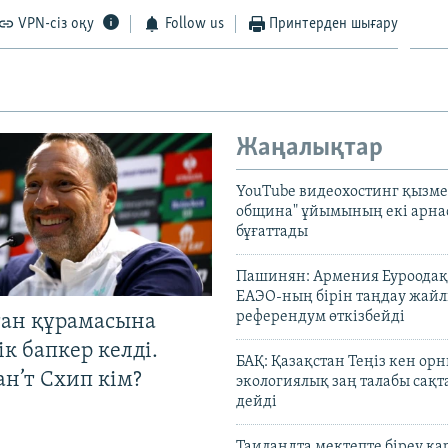
VPN-сіз оқу
Follow us
Принтерден шығару
Жаңалықтар
YouTube видеохостинг қызмет
община" ұйымының екі арн
бұғаттады
Пашинян: Армения Еуроодақ
ЕАЭО-ның бірін таңдау жай
референдум өткізбейді
тан құрамасына
к бапкер келді.
БАҚ: Қазақстан Теңіз кен ор
н’т Схип кім?
экологиялық заң талабы сақ
дейді
Таиландта мектепте біреу қа