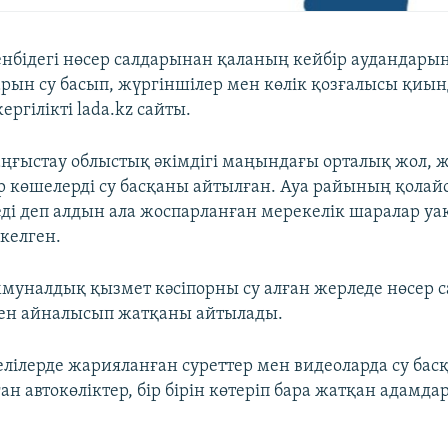
енбідегі нөсер салдарынан қаланың кейбір аудандары
арын су басып, жүргіншілер мен көлік қозғалысы қиы
ргілікті lada.kz сайты.
ңғыстау облыстық әкімдігі маңындағы орталық жол, 
ар көшелерді су басқаны айтылған. Ауа райының қола
еді деп алдын ала жоспарланған мерекелік шаралар у
 келген.
муналдық қызмет кәсіпорны су алған жерледе нөсер 
н айналысып жатқаны айтылады.
елілерде жарияланған суреттер мен видеоларда су бас
н автокөліктер, бір бірін көтеріп бара жатқан адамда