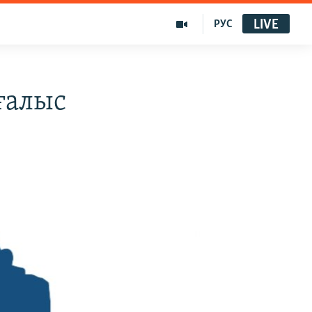
LIVE
РУС
ғалыс