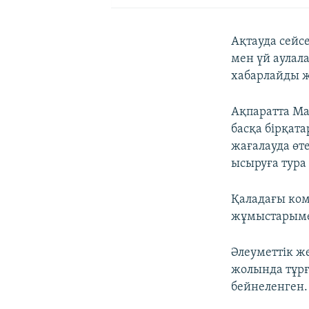
Ақтауда сейс
мен үй аулал
хабарлайды же
Ақпаратта Ма
басқа бірқат
жағалауда өт
ысыруға тура
Қаладағы ком
жұмыстарыме
Әлеуметтік ж
жолында тұрға
бейнеленген.