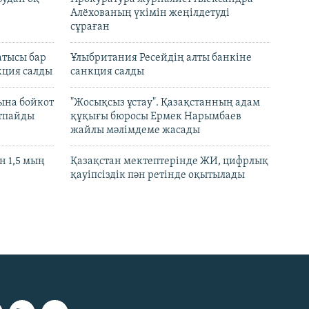
Алёхованың үкімін жеңілдетуді
сұраған
атысы бар
Ұлыбритания Ресейдің алты банкіне
кция салды
санкция салды
ына бойкот
"Жосықсыз ұстау". Қазақстанның адам
ртпайды
құқығы бюросы Ермек Нарымбаев
жайлы мәлімдеме жасады
 1,5 мың
Қазақстан мектептерінде ЖИ, цифрлық
қауіпсіздік пән ретінде оқытылады