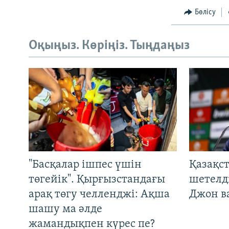
Бөлісу
Оқыңыз. Көріңіз. Тыңдаңыз
"Басқалар ішпес үшін
Қазақс
төгейік". Қырғызстандағы
шетелді
арақ төгу челленджі: Ақша
Джон ва
шашу ма әлде
жамандықпен күрес пе?