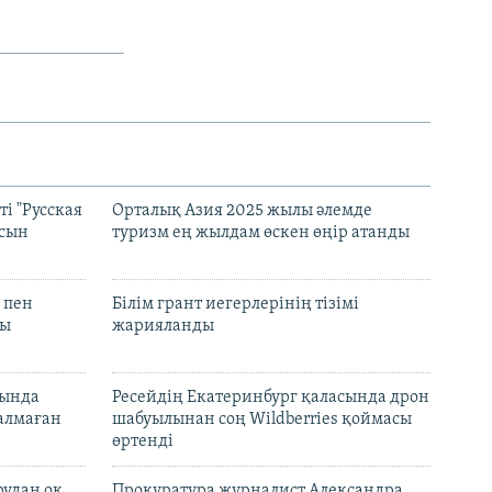
і "Русская
Орталық Азия 2025 жылы әлемде
асын
туризм ең жылдам өскен өңір атанды
 пен
Білім грант иегерлерінің тізімі
лы
жарияланды
нында
Ресейдің Екатеринбург қаласында дрон
талмаған
шабуылынан соң Wildberries қоймасы
өртенді
рудан оқ
Прокуратура журналист Александра