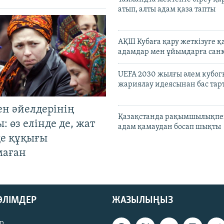
атып, алты адам қаза тапты
АҚШ Кубаға қару жеткізуге қ
адамдар мен ұйымдарға сан
UEFA 2030 жылғы әлем кубог
жариялау идеясынан бас та
ен әйелдерінің
Қазақстанда рақымшылықпен
: өз елінде де, жат
адам қамаудан босап шықты
де құқығы
маған
БӨЛІМДЕР
ЖАЗЫЛЫҢЫЗ
р