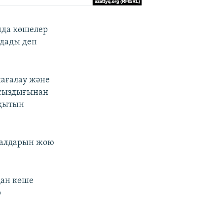
нда көшелер
ндады деп
жағалау және
йсыздығынан
ақытын
салдарын жою
қан көше
р