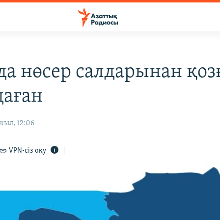
да нөсер салдарынан қоз
аған
жыл, 12:06
VPN-сіз оқу