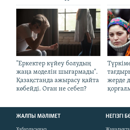
"Еркектер күйеу болудың
Түркім
жаңа моделін шығармады".
тағдыры
Қазақстанда ажырасу қайта
жерде 
көбейді. Оған не себеп?
қорғал
ЖАЛПЫ МӘЛІМЕТ
НЕГІЗГІ 
Хабарласыңыз
Жаңалықта