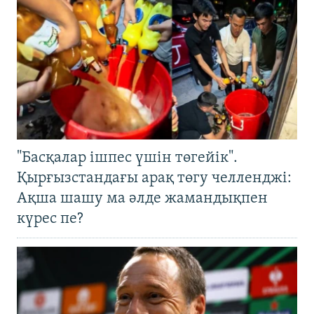
"Басқалар ішпес үшін төгейік".
Қырғызстандағы арақ төгу челленджі:
Ақша шашу ма әлде жамандықпен
күрес пе?