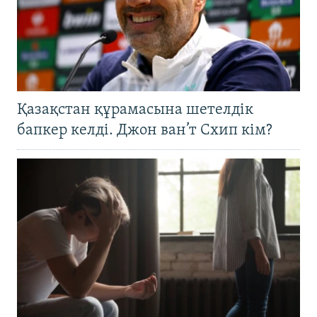
Қазақстан құрамасына шетелдік
бапкер келді. Джон ван’т Схип кім?