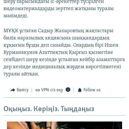
шеру барысындағы іс-әрекеттер түсірілген
видеоматериалдарды зерттеп жатқаны туралы
мәлімдеді.
МҰҚК ұстаған Садыр Жапаровтың жақтастары
билік наразылық акциясына шыққандардың
құқығын бұзды деп санайды. Олардың бірі Ишен
Курманакунов Азаттықтың Қырғыз қызметіне
сенбідегі шеру кезінде ұсталған кейбір азаматтарға
дер кезінде медициналық жәрдем көрсетілмегені
туралы айтқан.
Бөлісу
VPN-сіз оқу
Follow us
Оқыңыз. Көріңіз. Тыңдаңыз