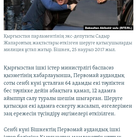
ЖАЗЫЛЫҢЫЗ
Басқа тілдерде
Қырғызстан парламентінің экс-депутаты Садыр
Жапаровтың жақтастары өткізген шеруге қатысушыларды
милиция ұстап жатыр. Бішкек, 25 наурыз 2017 жыл.
Қырғызстан ішкі істер министрлігі баспасөз
қызметінің хабарлауынша, Первомай аудандық
соты сенбі күні ұсталған 64 адамды екі тәуліктен
бес тәулікке дейін абақтыға қамап, 12 адамға
айыппұл салу туралы шешім шығарған. Шеруге
қатысқан екі адамға ескерту жасалып, өзгелерімен
заң ережесін түсіндіру әңгімелері өткізілген.
Сенбі күні Бішкектің Первомай аудандық ішкі