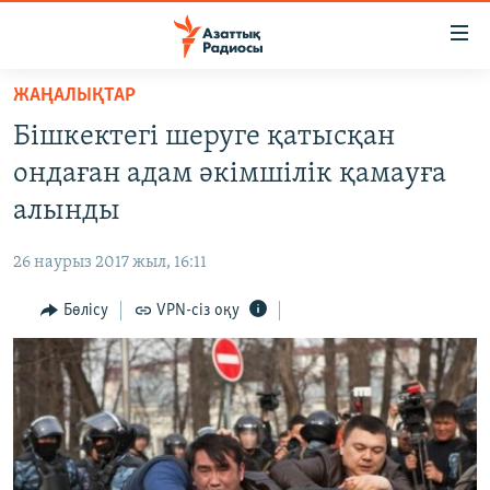
Accessibility
links
Skip
ЖАҢАЛЫҚТАР
to
ЖАҢАЛЫҚТАР
Бішкектегі шеруге қатысқан
main
САЯСАТ
content
ондаған адам әкімшілік қамауға
AZATTYQTV
Skip
алынды
to
ҚАҢТАР ОҚИҒАСЫ
main
26 наурыз 2017 жыл, 16:11
АДАМ ҚҰҚЫҚТАРЫ
Navigation
Skip
Бөлісу
VPN-сіз оқу
ӘЛЕУМЕТ
to
ӘЛЕМ
Search
АРНАЙЫ ЖОБАЛАР
Русский