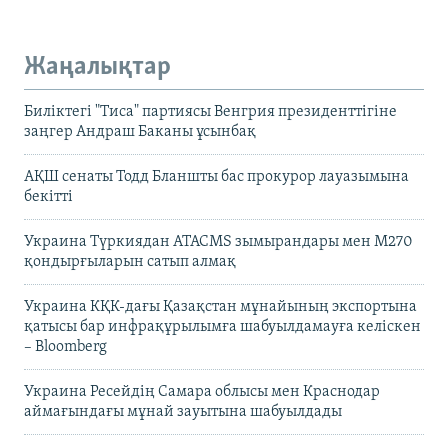
Жаңалықтар
Биліктегі "Тиса" партиясы Венгрия президенттігіне
заңгер Андраш Баканы ұсынбақ
АҚШ сенаты Тодд Бланшты бас прокурор лауазымына
бекітті
Украина Түркиядан ATACMS зымырандары мен M270
қондырғыларын сатып алмақ
Украина КҚК-дағы Қазақстан мұнайының экспортына
қатысы бар инфрақұрылымға шабуылдамауға келіскен
– Bloomberg
Украина Ресейдің Самара облысы мен Краснодар
аймағындағы мұнай зауытына шабуылдады