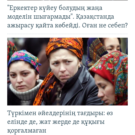
"Еркектер күйеу болудың жаңа
моделін шығармады". Қазақстанда
ажырасу қайта көбейді. Оған не себеп?
Түркімен әйелдерінің тағдыры: өз
елінде де, жат жерде де құқығы
қорғалмаған