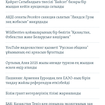
Қайрат Сатыбалдыға тиесілі "Байсат" базары бір
жылдан кейін аукционда сатылды
АҚШ сенаты Ресейге санкция салатын "Линдси Грэм
заң жобасын" мақұлдады
Wildberries қоймаларының бір бөлігін "Қазақстан,
Өзбекстан және Беларуське көшірмек"
YouTube видеохостинг қызметі "Русская община"
ұйымының екі арнасын бұғаттады
Орталық Азия 2025 жылы әлемде туризм ең жылдам
өскен өңір атанды
Пашинян: Армения Еуроодақ пен ЕАЭО-ның бірін
таңдау жайлы референдум өткізбейді
Білім грант иегерлерінің тізімі жарияланды
БАҚ: Қазақстан Теңіз кен орнында экологиялық заң