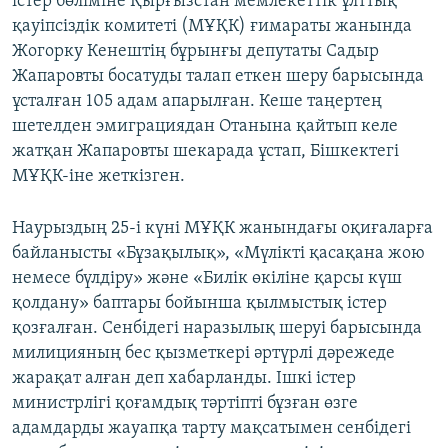
істер бөліміне Қырғызстан мемлекеттік ұлттық
қауіпсіздік комитеті (МҰҚК) ғимараты жанында
Жогорку Кенештің бұрынғы депутаты Садыр
Жапаровты босатуды талап еткен шеру барысында
ұсталған 105 адам апарылған. Кеше таңертең
шетелден эмиграциядан Отанына қайтып келе
жатқан Жапаровты шекарада ұстап, Бішкектегі
МҰҚК-іне жеткізген.
Наурыздың 25-і күні МҰҚК жанындағы оқиғаларға
байланысты «Бұзақылық», «Мүлікті қасақана жою
немесе бүлдіру» және «Билік өкіліне қарсы күш
қолдану» баптары бойынша қылмыстық істер
қозғалған. Сенбідегі наразылық шеруі барысында
милицияның бес қызметкері әртүрлі дәрежеде
жарақат алған деп хабарланды. Ішкі істер
министрлігі қоғамдық тәртіпті бұзған өзге
адамдарды жауапқа тарту мақсатымен сенбідегі