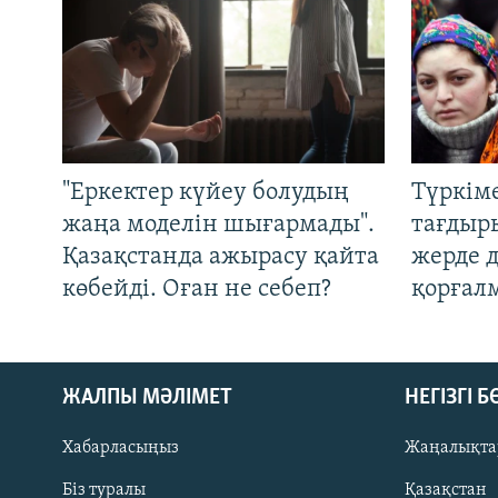
"Еркектер күйеу болудың
Түркім
жаңа моделін шығармады".
тағдыры
Қазақстанда ажырасу қайта
жерде 
көбейді. Оған не себеп?
қорғал
ЖАЛПЫ МӘЛІМЕТ
НЕГІЗГІ 
Хабарласыңыз
Жаңалықта
Біз туралы
Қазақстан