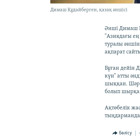
Димаш Құдайберген, қазақ әншісі
Әнші Димаш Қ
"Азиядағы ең
туралы әншін
ақпарат сайт
Бұған дейін 
күн" атты ән
шыққан. Шәрі
болып шырқа
Ақтөбелік жа
тыңдарманда
Бөлісу