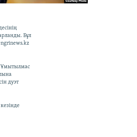
десінің
арланды. Бұл
ngrinews.kz
 "Ұмытылмас
алына
ін дуэт
 кезінде