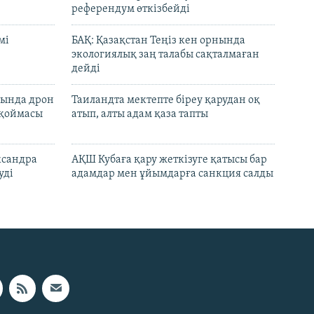
референдум өткізбейді
мі
БАҚ: Қазақстан Теңіз кен орнында
экологиялық заң талабы сақталмаған
дейді
сында дрон
Таиландта мектепте біреу қарудан оқ
 қоймасы
атып, алты адам қаза тапты
ксандра
АҚШ Кубаға қару жеткізуге қатысы бар
уді
адамдар мен ұйымдарға санкция салды