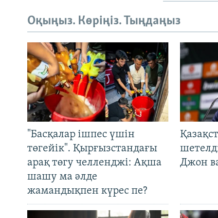
Оқыңыз. Көріңіз. Тыңдаңыз
"Басқалар ішпес үшін
Қазақс
төгейік". Қырғызстандағы
шетелді
арақ төгу челленджі: Ақша
Джон ва
шашу ма әлде
жамандықпен күрес пе?