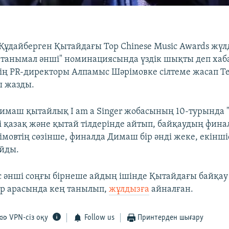
ұдайберген Қытайдағы Top Chinese Music Awards жүл
 танымал әнші" номинациясында үздік шықты деп хаб
ің PR-директоры Алпамыс Шәрімовке сілтеме жасап Te
ы жазды.
Димаш қытайлық I am a Singer жобасының 10-турында
ді қазақ және қытай тілдерінде айтып, байқаудың фин
мовтің сөзінше, финалда Димаш бір әнді жеке, екіншіс
йды.
с әнші соңғы бірнеше айдың ішінде Қытайдағы байқау
р арасында кең танылып,
жұлдызға
айналған.
VPN-сіз оқу
Follow us
Принтерден шығару