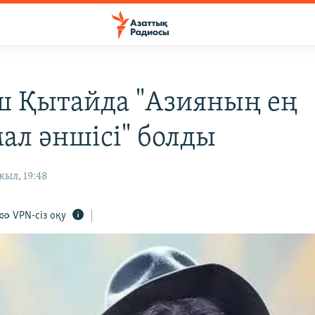
 Қытайда "Азияның ең
ал әншісі" болды
жыл, 19:48
VPN-сіз оқу