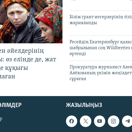
Білім грант иегерлерінің тізі
жарияланды
Ресейдің Екатеринбург қала
шабуылынан соң Wildberries
ен әйелдерінің
өртенді
: өз елінде де, жат
де құқығы
Прокуратура журналист Але
Алёхованың үкімін жеңілдет
маған
сұраған
БӨЛІМДЕР
ЖАЗЫЛЫҢЫЗ
р