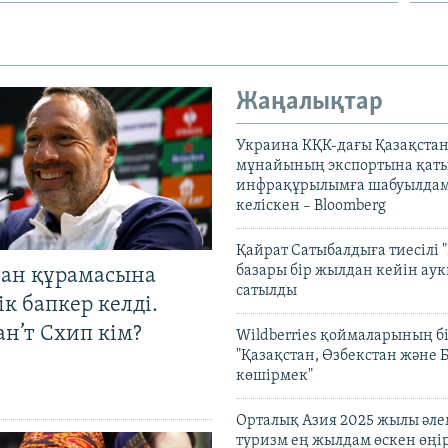
Жаңалықтар
Украина КҚК-дағы Қазақста
мұнайының экспортына қаты
инфрақұрылымға шабуылдам
келіскен – Bloomberg
Қайрат Сатыбалдыға тиесілі "
базары бір жылдан кейін ау
тан құрамасына
сатылды
к бапкер келді.
н’т Схип кім?
Wildberries қоймаларының бі
"Қазақстан, Өзбекстан және 
көшірмек"
Орталық Азия 2025 жылы әл
туризм ең жылдам өскен өңі