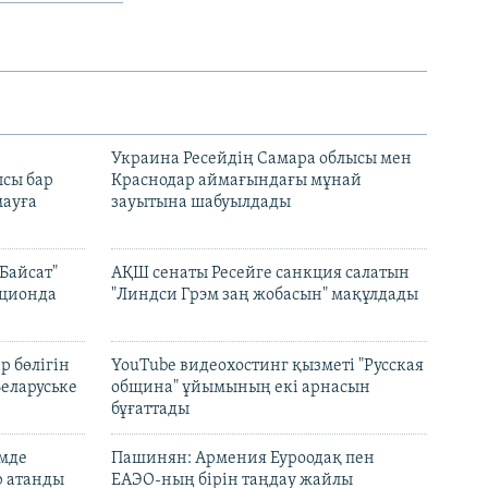
н
Украина Ресейдің Самара облысы мен
сы бар
Краснодар аймағындағы мұнай
ауға
зауытына шабуылдады
Байсат"
АҚШ сенаты Ресейге санкция салатын
кционда
"Линдси Грэм заң жобасын" мақұлдады
р бөлігін
YouTube видеохостинг қызметі "Русская
Беларуське
община" ұйымының екі арнасын
бұғаттады
емде
Пашинян: Армения Еуроодақ пен
р атанды
ЕАЭО-ның бірін таңдау жайлы