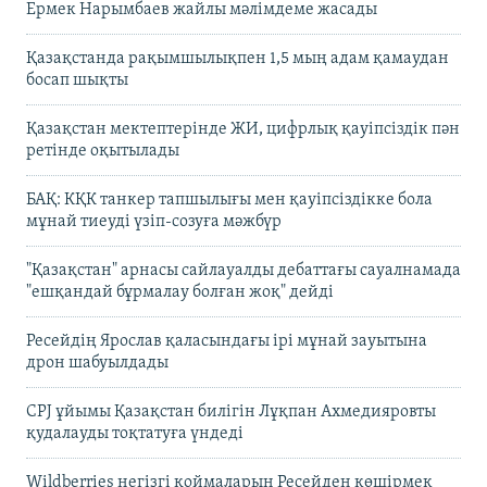
Ермек Нарымбаев жайлы мәлімдеме жасады
Қазақстанда рақымшылықпен 1,5 мың адам қамаудан
босап шықты
Қазақстан мектептерінде ЖИ, цифрлық қауіпсіздік пән
ретінде оқытылады
БАҚ: КҚК танкер тапшылығы мен қауіпсіздікке бола
мұнай тиеуді үзіп-созуға мәжбүр
"Қазақстан" арнасы сайлауалды дебаттағы сауалнамада
"ешқандай бұрмалау болған жоқ" дейді
Ресейдің Ярослав қаласындағы ірі мұнай зауытына
дрон шабуылдады
CPJ ұйымы Қазақстан билігін Лұқпан Ахмедияровты
қудалауды тоқтатуға үндеді
Wildberries негізгі қоймаларын Ресейден көшірмек