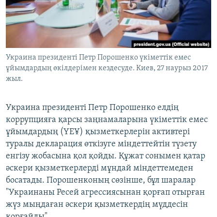
ЖАЗЫЛЫҢЫЗ
Басқа тілдерде
Украина президенті Петр Порошенко үкіметтік емес
ұйымдардың өкілдерімен кездесуде. Киев, 27 наурыз 2017
жыл.
Украина президенті Петр Порошенко елдің
коррупцияға қарсы заңнамаларына үкіметтік емес
ұйымдардың (ҮЕҰ) қызметкерлерін активтері
туралы декларация өткізуге міндеттейтін түзету
енгізу жобасына қол қойды. Құжат сонымен қатар
әскери қызметкерлерді мұндай міндеттемеден
босатады. Порошенконың сөзінше, бұл шаралар
"Украинаны Ресей агрессиясынан қорғап отырған
жүз мыңдаған әскери қызметкердің мүддесін
қорғайды".