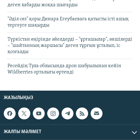
деген хабарды жоққа шығарды
"Әділ сөз" қоры Динара Егеубаеваға қатысты істі ашық
тергеуге шақырды
Түркістан өңірінде әйелдерді – "ұрғашылар", әншілерді
– "шайтанның жаршысы" деген тұрғын ұсталып, іс
қозғалды
Ресейдің Тула облысында дрон шабуылынан кейін
Wildberries орталығы өртенді
ЖАЗЫЛЫҢЫЗ
ЖАЛПЫ МӘЛІМЕТ