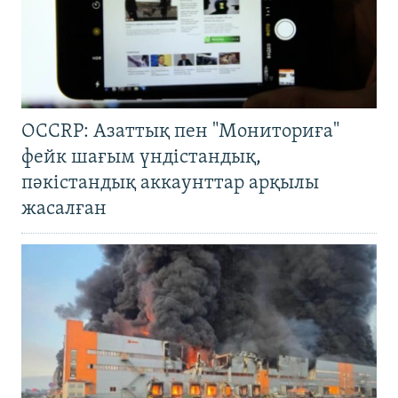
OCCRP: Азаттық пен "Мониториға"
фейк шағым үндістандық,
пәкістандық аккаунттар арқылы
жасалған