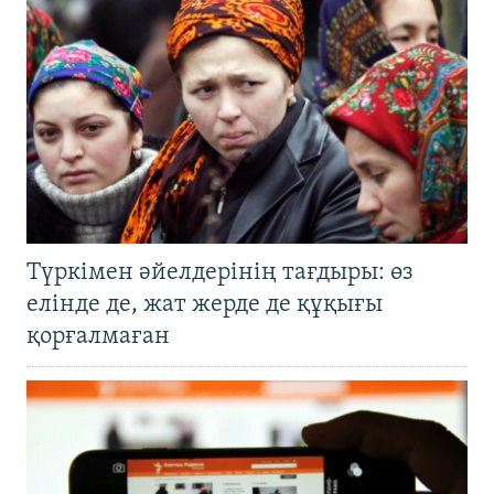
Түркімен әйелдерінің тағдыры: өз
елінде де, жат жерде де құқығы
қорғалмаған