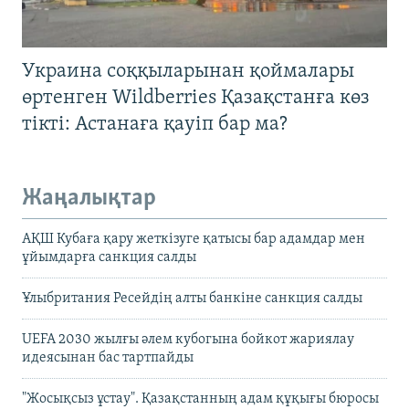
Украина соққыларынан қоймалары
өртенген Wildberries Қазақстанға көз
тікті: Астанаға қауіп бар ма?
Жаңалықтар
АҚШ Кубаға қару жеткізуге қатысы бар адамдар мен
ұйымдарға санкция салды
Ұлыбритания Ресейдің алты банкіне санкция салды
UEFA 2030 жылғы әлем кубогына бойкот жариялау
идеясынан бас тартпайды
"Жосықсыз ұстау". Қазақстанның адам құқығы бюросы