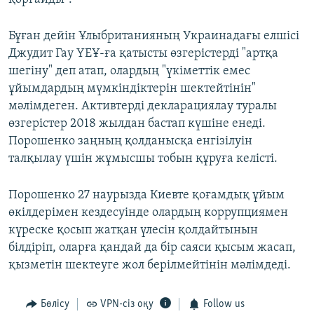
Бұған дейін Ұлыбританияның Украинадағы елшісі
Джудит Гау ҮЕҰ-ға қатысты өзгерістерді "артқа
шегіну" деп атап, олардың "үкіметтік емес
ұйымдардың мүмкіндіктерін шектейтінін"
мәлімдеген. Активтерді декларациялау туралы
өзгерістер 2018 жылдан бастап күшіне енеді.
Порошенко заңның қолданысқа енгізілуін
талқылау үшін жұмысшы тобын құруға келісті.
Порошенко 27 наурызда Киевте қоғамдық ұйым
өкілдерімен кездесуінде олардың коррупциямен
күреске қосып жатқан үлесін қолдайтынын
білдіріп, оларға қандай да бір саяси қысым жасап,
қызметін шектеуге жол берілмейтінін мәлімдеді.
Бөлісу
VPN-сіз оқу
Follow us