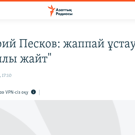
ий Песков: жаппай ұстау
ылы жайт"
 17:10
VPN-сіз оқу