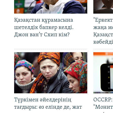
Қазақстан құрамасына
"Еркек
шетелдік бапкер келді.
жаңа м
Джон ван’т Схип кім?
Қазақс
көбейді
Түркімен әйелдерінің
OCCRP:
тағдыры: өз елінде де, жат
"Монит