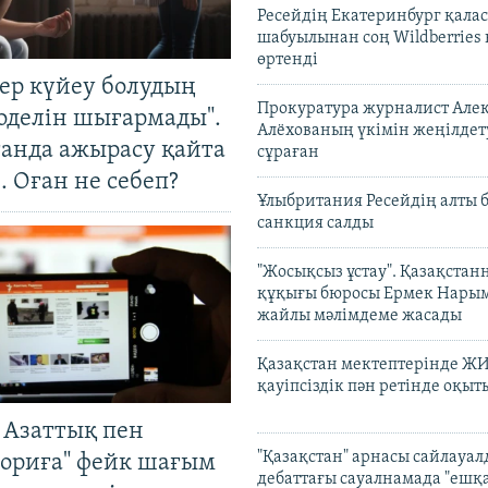
Ресейдің Екатеринбург қала
шабуылынан соң Wildberries
өртенді
тер күйеу болудың
Прокуратура журналист Але
оделін шығармады".
Алёхованың үкімін жеңілдет
танда ажырасу қайта
сұраған
. Оған не себеп?
Ұлыбритания Ресейдің алты 
санкция салды
"Жосықсыз ұстау". Қазақста
құқығы бюросы Ермек Нары
жайлы мәлімдеме жасады
Қазақстан мектептерінде Ж
қауіпсіздік пән ретінде оқы
 Азаттық пен
"Қазақстан" арнасы сайлауа
ориға" фейк шағым
дебаттағы сауалнамада "ешқ