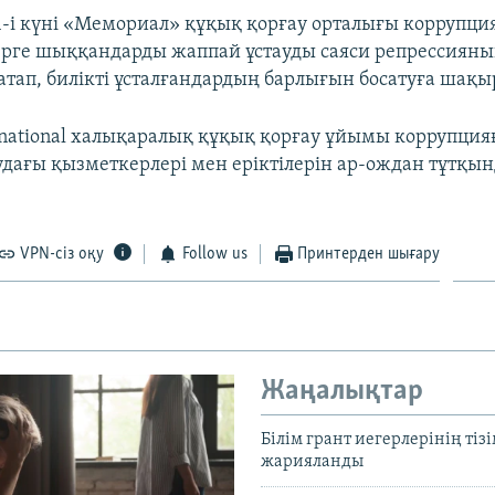
-і күні «Мемориал» құқық қорғау орталығы коррупци
ерге шыққандарды жаппай ұстауды саяси репрессиян
атап, билікті ұсталғандардың барлығын босатуға шақы
rnational халықаралық құқық қорғау ұйымы коррупция
дағы қызметкерлері мен еріктілерін ар-ождан тұтқы
VPN-сіз оқу
Follow us
Принтерден шығару
Жаңалықтар
Білім грант иегерлерінің тізі
жарияланды