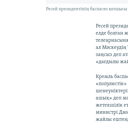
Ресей президентінің баспасөз хатшысы
Ресей презид
елде болған 
телеарнасына
ал Мәскеудің 
заңсыз деп а
«дағдылы жай
Кремль баспа
«популистік»
шенеуніктері
ашық» деп мә
жетекшілік ет
министрі Дми
жайлы ештеңе