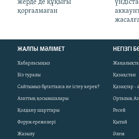
жерде де құқығы
үндіст
қорғалмаған
аккаун
жасалғ
ЖАЛПЫ МӘЛІМЕТ
НЕГІЗГІ 
Хабарласыңыз
Жаңалықта
Біз туралы
Қазақстан
Русский
Сайтымыз бұғатталса не істеу керек?
Қазақтар - 
Азаттық қосымшалары
Орталық А
ЖАЗЫЛЫҢЫЗ
Қолдану шарттары
Ресей
Форум ережелері
Қытай
Жазылу
Әлем