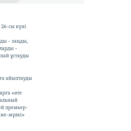
26-сы күні
ды – заңды,
яларды –
ппай ұстауды
ға айыптауды
арға «өте
вальный
сей премьер-
ние-мүлкі»