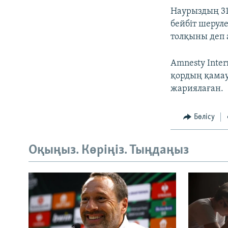
Наурыздың 31
бейбіт шерул
толқыны деп 
Amnesty Inte
қордың қамау
жариялаған.
Бөлісу
Оқыңыз. Көріңіз. Тыңдаңыз