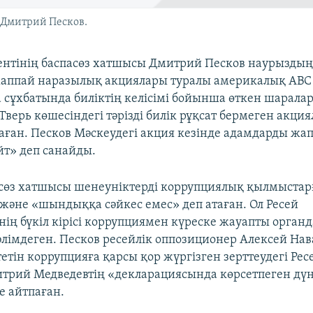
 Дмитрий Песков.
ентінің баспасөз хатшысы Дмитрий Песков наурыздың 
жаппай наразылық акциялары туралы америкалық АВС
 сұхбатында биліктің келісімі бойынша өткен шаралар
Тверь көшесіндегі тәрізді билік рұқсат бермеген акци
таған. Песков Мәскеудегі акция кезінде адамдарды жа
т» деп санайды.
сөз хатшысы шенеуніктерді коррупциялық қылмыстар
 және «шындыққа сәйкес емес» деп атаған. Ол Ресей
нің бүкіл кірісі коррупциямен күреске жауапты органд
лімдеген. Песков ресейлік оппозиционер Алексей На
етін коррупцияға қарсы қор жүргізген зерттеудегі Ре
трий Медведевтің «декларациясында көрсетпеген дү
 айтпаған.