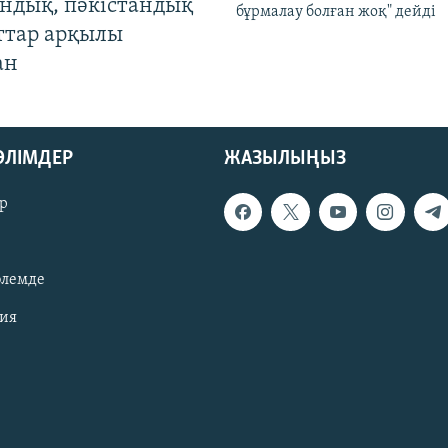
андық, пәкістандық
бұрмалау болған жоқ" дейді
ттар арқылы
ан
БӨЛІМДЕР
ЖАЗЫЛЫҢЫЗ
р
әлемде
зия