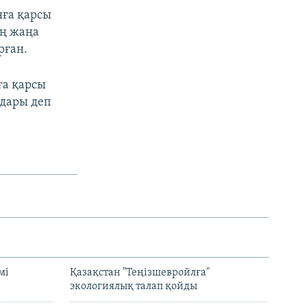
яға қарсы
ың жаңа
рған.
ға қарсы
ндары деп
мі
Қазақстан "Теңізшевройлға"
экологиялық талап қойды