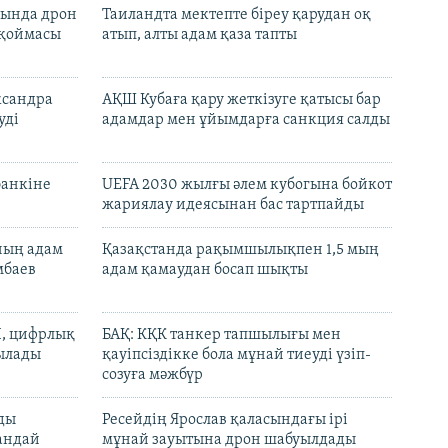
сында дрон
Таиландта мектепте біреу қарудан оқ
 қоймасы
атып, алты адам қаза тапты
ксандра
АҚШ Кубаға қару жеткізуге қатысы бар
уді
адамдар мен ұйымдарға санкция салды
банкіне
UEFA 2030 жылғы әлем кубогына бойкот
жариялау идеясынан бас тартпайды
нның адам
Қазақстанда рақымшылықпен 1,5 мың
мбаев
адам қамаудан босап шықты
И, цифрлық
БАҚ: КҚК танкер тапшылығы мен
тылады
қауіпсіздікке бола мұнай тиеуді үзіп-
созуға мәжбүр
лды
Ресейдің Ярослав қаласындағы ірі
андай
мұнай зауытына дрон шабуылдады