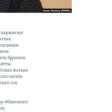
нк қаржысын
аттық
рағасының
лған
інің бұрынғы
айтты.
 болып жатқан
ңсыз екенін
сқан соң
ар Әблязовпен
лық