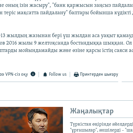
 оның ізін жасыру", "банк қаржысын заңсыз пайдала
н теріс мақсатта пайдалану" баптары бойынша күдікті 
13 жылдың жазынан бері үш жылдан аса уақыт қамауд
ов 2016 жылы 9 желтоқсанда бостандыққа шыққан. Ол 
птарды мойындамайды және өзіне қарсы істің саяси а
VPN-сіз оқу
Follow us
Принтерден шығару
Жаңалықтар
Түркістан өңірінде әйелдерді
"ұрғашылар", әншілерді – "