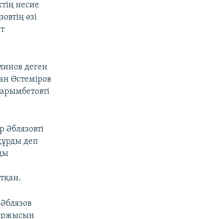
тің несие
овтің өзі
ет
алинов деген
ан Өстеміров
Жарымбетовті
р Әблязовті
құрды деп
ды
тқан.
 Әблязов
қаржысын