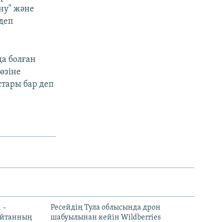
ну" және
деп
а болған
өзіне
стары бар деп
 –
Ресейдің Тула облысында дрон
шайтанның
шабуылынан кейін Wildberries