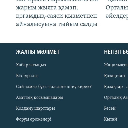
жарым жылға қамап,
Орталы
қоғамдық-саяси қызметпен
әйелде
айналысуына тыйым салды
ЖАЛПЫ МӘЛІМЕТ
НЕГІЗГІ 
Хабарласыңыз
Жаңалықта
Біз туралы
Қазақстан
Русский
Сайтымыз бұғатталса не істеу керек?
Қазақтар - 
Азаттық қосымшалары
Орталық А
ЖАЗЫЛЫҢЫЗ
Қолдану шарттары
Ресей
Форум ережелері
Қытай