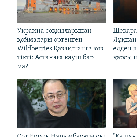
Украина соққыларынан
Шекара
қоймалары өртенген
Лұқпан
Wildberries Қазақстанға көз
елден 
тікті: Астанаға қауіп бар
қарсы 
ма?
Сот Ермек Нарымбаевты екі
"Қашан 