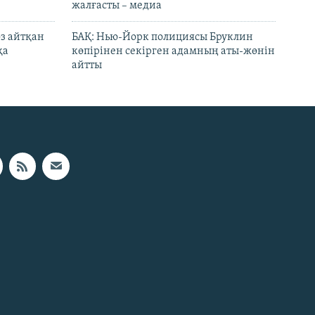
жалғасты – медиа
өз айтқан
БАҚ: Нью-Йорк полициясы Бруклин
қа
көпірінен секірген адамның аты-жөнін
айтты