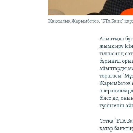
Жақсылық Жарымбетов, "БТА Банк" қа
Алматыда бүг
жымқыру ісін
тілшісінің со
бұрынғы орын
айыптарды мо
төрағасы "Мұ
Жарымбетов ө
операциялард
білсе де, он
түсінгенін ай
Сотқа "БТА Б
қатар банкті