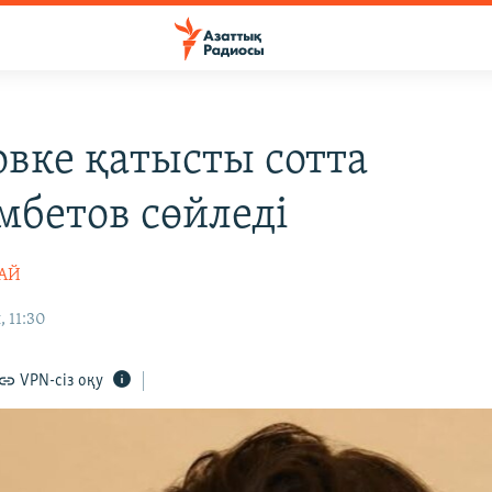
овке қатысты сотта
бетов сөйледі
ТАЙ
, 11:30
VPN-сіз оқу