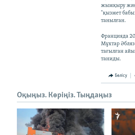
жымқыру және
"қызмет бабы
танылған.
Францияда 20
Мұхтар Әбляз
тағылған айы
таниды.
Бөлісу
Оқыңыз. Көріңіз. Тыңдаңыз