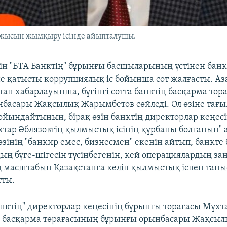
ржысын жымқыру ісінде айыпталушы.
ін "БТА Банктің" бұрынғы басшыларының үстінен ба
е қатысты коррупциялық іс бойынша сот жалғасты. Аз
ттан хабарлауынша, бүгінгі сотта банктің басқарма тө
басары Жақсылық Жарымбетов сөйледі. Ол өзіне тағы
йындайтынын, бірақ өзін банктің директорлар кеңес
хтар Әблязовтің қылмыстық ісінің құрбаны болғанын" 
зінің "банкир емес, бизнесмен" екенін айтып, банкте
ың бүге-шігесін түсінбегенін, кей операциялардың за
ың масштабын Қазақстанға келіп қылмыстық іспен таны
тты.
анктің" директорлар кеңесінің бұрынғы төрағасы Мұхт
ң басқарма төрағасының бұрынғы орынбасары Жақсы