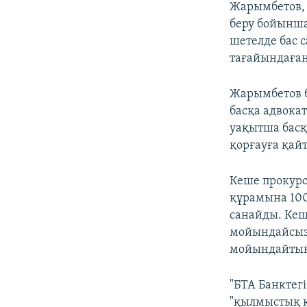
Жарымбетов, 
беру бойынша
шетелде бас 
тағайындаған
Жарымбетов б
басқа адвока
уақытша басқа
қорғауға қайта
Кеше прокуро
құрамына 100
санайды. Кеш
мойындайсызд
мойындайтын
"БТА Банктег
"қылмыстық қ