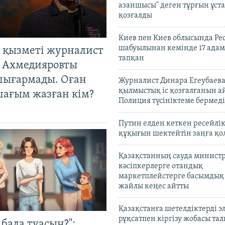
азаншысы" деген тұрғын ұста
қозғалды
Киев пен Киев облысында Рес
шабуылынан кемінде 17 адам
 қызметі журналист
тапқан
 Ахмедияровты
шығармады. Оған
Журналист Динара Егеубаева
қылмыстық іс қозғалғанын а
шағым жазған кім?
Полиция түсініктеме бермеді
Путин елден кеткен ресейлі
құқығын шектейтін заңға қо
Қазақстанның сауда министр
кәсіпкерлерге отандық
маркетплейстерге басымдық
жайлы кеңес айтты
Қазақстанға шетелдіктерді 
рұқсатпен кіргізу жобасы та
бала туасың?":