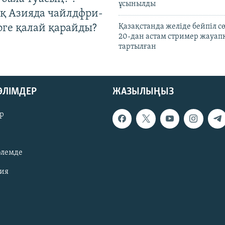
ұсынылды
қ Азияда чайлдфри-
рге қалай қарайды?
Қазақстанда желіде бейпіл с
20-дан астам стример жауап
тартылған
БӨЛІМДЕР
ЖАЗЫЛЫҢЫЗ
р
әлемде
зия