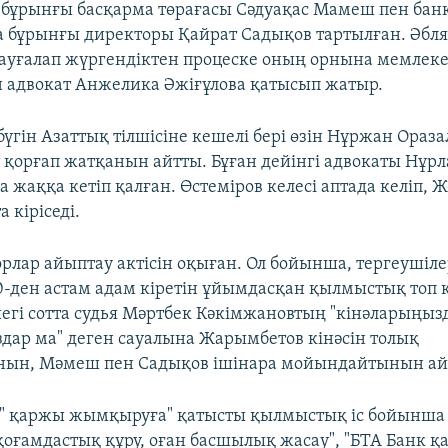
бұрынғы басқарма төрағасы Сәдуақас Мамеш пен банк
 бұрынғы директоры Қайрат Садықов тартылған. Әбляз
сауғалап жүргендіктен процеске оның орнына мемлек
 адвокат Анжелика Әжіғұлова қатысып жатыр.
үгін Азаттық тілшісіне кешелі бері өзін Нұржан Ораз
т қорғап жатқанын айтты. Бұған дейінгі адвокаты Нұрл
 жаққа кетіп қалған. Өстеміров келесі аптада келіп, 
 кіріседі.
рлар айыптау актісін оқыған. Ол бойынша, тергеушіле
-ден астам адам кіретін ұйымдасқан қылмыстық топ 
егі сотта судья Мәртбек Кәкімжановтың "кінәларыңыз
ар ма" деген сауалына Жарымбетов кінәсін толық
ын, Мәмеш пен Садықов ішінара мойындайтынын ай
і" қаржы жымқыруға" қатысты қылмыстық іс бойынша
оғамдастық құру, оған басшылық жасау", "БТА Банк 