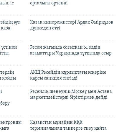
лып, іс
орталығы өртенді
ейдің әуе
Қазақ кинорежиссері Ардақ Әмірқұлов
 қаза
дүниеден өтті
 үстінен
Ресей жағында соғысқан 51 елдің
йтты.
азаматтары Украинада тұтқында отыр
ктердің
АҚШ Ресейдің құрлықтағы әскеріне
л қойды
қарсы санкция енгізді
і
Ресейлік шенеунік Мәскеу мен Астана
маркетплейстерді біріктірмек дейді
 беру
электронды
Қазақстан мұнайын КҚК
лқыға
терминалынан танкерге тиеу қайта