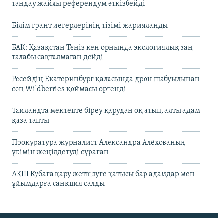
таңдау жайлы референдум өткізбейді
Білім грант иегерлерінің тізімі жарияланды
БАҚ: Қазақстан Теңіз кен орнында экологиялық заң
талабы сақталмаған дейді
Ресейдің Екатеринбург қаласында дрон шабуылынан
соң Wildberries қоймасы өртенді
Таиландта мектепте біреу қарудан оқ атып, алты адам
қаза тапты
Прокуратура журналист Александра Алёхованың
үкімін жеңілдетуді сұраған
АҚШ Кубаға қару жеткізуге қатысы бар адамдар мен
ұйымдарға санкция салды