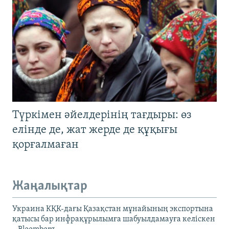
Түркімен әйелдерінің тағдыры: өз
елінде де, жат жерде де құқығы
қорғалмаған
Жаңалықтар
Украина КҚК-дағы Қазақстан мұнайының экспортына
қатысы бар инфрақұрылымға шабуылдамауға келіскен