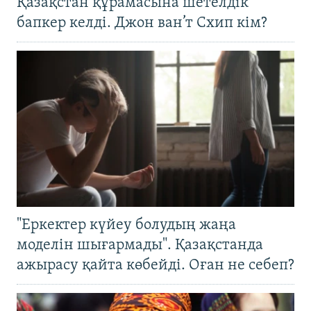
Қазақстан құрамасына шетелдік
бапкер келді. Джон ван’т Схип кім?
"Еркектер күйеу болудың жаңа
моделін шығармады". Қазақстанда
ажырасу қайта көбейді. Оған не себеп?