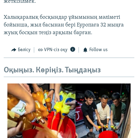
жеткізілмек.
Халықаралық босқындар ұйымының мәліметі
бойынша, жыл басынан бері Еуропаға 32 мыңға
жуық босқын теңіз арқылы барған.
Бөлісу
VPN-сіз оқу
Follow us
Оқыңыз. Көріңіз. Тыңдаңыз