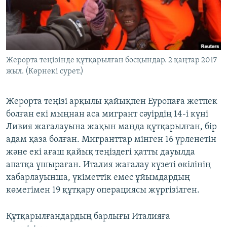
ЖАЗЫЛЫҢЫЗ
Басқа тілдерде
Жерорта теңізінде құтқарылған босқындар. 2 қаңтар 2017
жыл. (Көрнекі сурет.)
Жерорта теңізі арқылы қайықпен Еуропаға жетпек
болған екі мыңнан аса мигрант сәуірдің 14-і күні
Ливия жағалауына жақын маңда құтқарылған, бір
адам қаза болған. Мигранттар мінген 16 үрленетін
және екі ағаш қайық теңіздегі қатты дауылда
апатқа ұшыраған. Италия жағалау күзеті өкілінің
хабарлауынша, үкіметтік емес ұйымдардың
көмегімен 19 құтқару операциясы жүргізілген.
Құтқарылғандардың барлығы Италияға