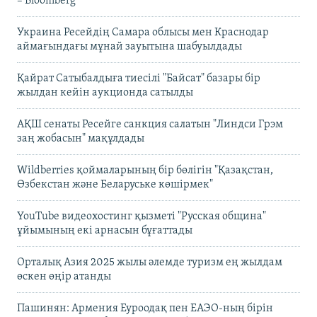
– Bloomberg
Украина Ресейдің Самара облысы мен Краснодар
аймағындағы мұнай зауытына шабуылдады
Қайрат Сатыбалдыға тиесілі "Байсат" базары бір
жылдан кейін аукционда сатылды
АҚШ сенаты Ресейге санкция салатын "Линдси Грэм
заң жобасын" мақұлдады
Wildberries қоймаларының бір бөлігін "Қазақстан,
Өзбекстан және Беларуське көшірмек"
YouTube видеохостинг қызметі "Русская община"
ұйымының екі арнасын бұғаттады
Орталық Азия 2025 жылы әлемде туризм ең жылдам
өскен өңір атанды
Пашинян: Армения Еуроодақ пен ЕАЭО-ның бірін