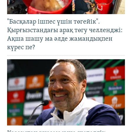
"Басқалар ішпес үшін төгейік".
Қырғызстандағы арақ төгу челленджі:
Ақша шашу ма әлде жамандықпен
күрес пе?