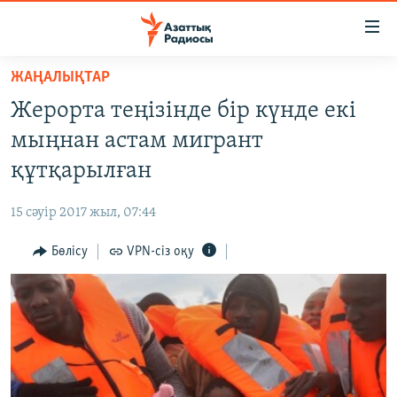
Accessibility
links
Skip
ЖАҢАЛЫҚТАР
to
ЖАҢАЛЫҚТАР
Жерорта теңізінде бір күнде екі
main
САЯСАТ
content
мыңнан астам мигрант
AZATTYQTV
Skip
құтқарылған
to
ҚАҢТАР ОҚИҒАСЫ
main
15 сәуір 2017 жыл, 07:44
АДАМ ҚҰҚЫҚТАРЫ
Navigation
Skip
Бөлісу
VPN-сіз оқу
ӘЛЕУМЕТ
to
ӘЛЕМ
Search
АРНАЙЫ ЖОБАЛАР
Русский