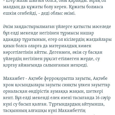
- Егер малы шығын болса, оны қарайды. Бірақ ол
малдың да құжаты болу керек. Құжаты болмаса
ешкім сенбейді, - деді облыс әкімі.
Әкім заңдастырылмаған үйлерге қатысты мәселеде
бұл елді мекенде негізінен тұрмысы нашар
адамдар тұратынын, егер ол кісілердің жағдайлары
қиын болса оларға да материалдық көмек
көрсетілетінін айтты. Дегенмен, әкім су басқан
үйлердің негізінен рұқсат етілмеген жерде, су
қорғау аймағында салынғанын меңзеді.
Махамбет - Ақтөбе ферроқорытпа зауыты, Ақтөбе
хром қосындылары зауыты сияқты үлкен зауыттар
орналасқан өндірістік аумаққа жақын, шеткері
кент. Бұл елді мекенді елек өзені тасығанда 16 сәуір
күні су басып қалған. Тұрғындардың айтуынша,
тасқынның алғашқы күні Махамбеттің