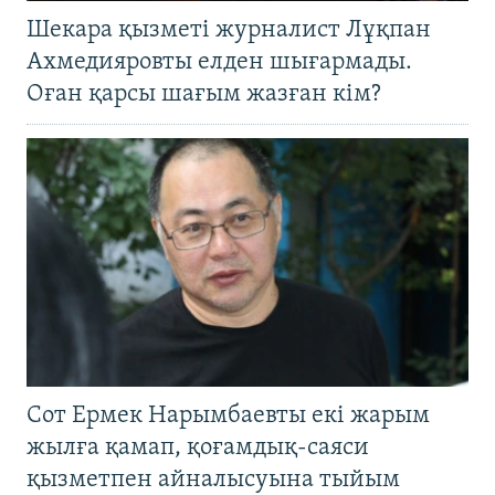
Шекара қызметі журналист Лұқпан
Ахмедияровты елден шығармады.
Оған қарсы шағым жазған кім?
Сот Ермек Нарымбаевты екі жарым
жылға қамап, қоғамдық-саяси
қызметпен айналысуына тыйым