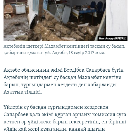
ЖАЗЫЛЫҢЫЗ
Басқа тілдерде
Ақтөбенің шеткері Махамбет кентіндегі тасқын су басып,
қабырғасы құлаған үй. Ақтөбе, 18 сәуір 2017 жыл.
Ақтөбе облысының әкімі Бердібек Сапарбаев бүгін
Ақтөбенің шетіндегі су басқан Махамбет кентіне
барып, тұрғындармен кездесті деп хабарлайды
Азаттық тілшісі.
Үйлерін су басқан тұрғындармен кездескен
Сапарбаев қала әкімі құрған арнайы комиссия суға
кеткен әр үйді жеке барып тексеретінін, ең бірінші
үйдің қай жері құлағанын, қандай шығын