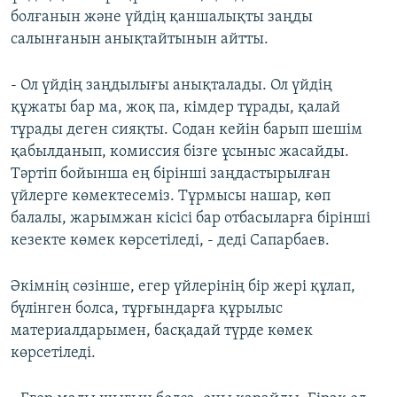
болғанын және үйдің қаншалықты заңды
салынғанын анықтайтынын айтты.
- Ол үйдің заңдылығы анықталады. Ол үйдің
құжаты бар ма, жоқ па, кімдер тұрады, қалай
тұрады деген сияқты. Содан кейін барып шешім
қабылданып, комиссия бізге ұсыныс жасайды.
Тәртіп бойынша ең бірінші заңдастырылған
үйлерге көмектесеміз. Тұрмысы нашар, көп
балалы, жарымжан кісісі бар отбасыларға бірінші
кезекте көмек көрсетіледі, - деді Сапарбаев.
Әкімнің сөзінше, егер үйлерінің бір жері құлап,
бүлінген болса, тұрғындарға құрылыс
материалдарымен, басқадай түрде көмек
көрсетіледі.