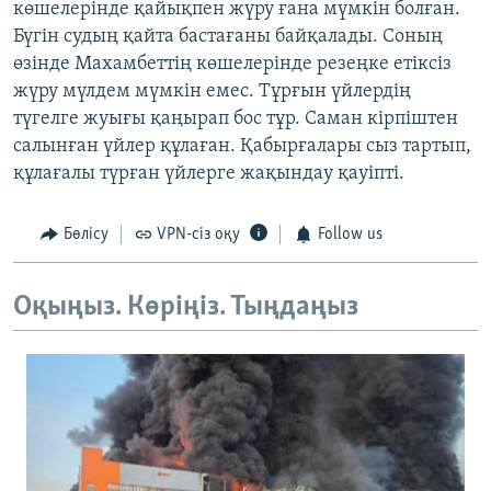
көшелерінде қайықпен жүру ғана мүмкін болған.
Бүгін судың қайта бастағаны байқалады. Соның
өзінде Махамбеттің көшелерінде резеңке етіксіз
жүру мүлдем мүмкін емес. Тұрғын үйлердің
түгелге жуығы қаңырап бос тұр. Саман кірпіштен
салынған үйлер құлаған. Қабырғалары сыз тартып,
құлағалы түрған үйлерге жақындау қауіпті.
Бөлісу
VPN-сіз оқу
Follow us
Оқыңыз. Көріңіз. Тыңдаңыз