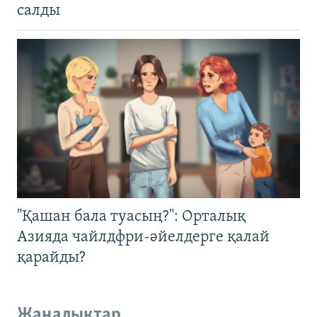
салды
"Қашан бала туасың?": Орталық
Азияда чайлдфри-әйелдерге қалай
қарайды?
Жаңалықтар