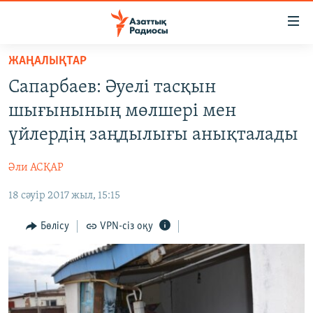
Accessibility
links
Skip
ЖАҢАЛЫҚТАР
to
ЖАҢАЛЫҚТАР
Сапарбаев: Әуелі тасқын
main
САЯСАТ
content
шығынының мөлшері мен
AZATTYQTV
Skip
үйлердің заңдылығы анықталады
to
ҚАҢТАР ОҚИҒАСЫ
main
Әли АСҚАР
АДАМ ҚҰҚЫҚТАРЫ
Navigation
Skip
18 сәуір 2017 жыл, 15:15
ӘЛЕУМЕТ
to
ӘЛЕМ
Бөлісу
VPN-сіз оқу
Search
АРНАЙЫ ЖОБАЛАР
Русский