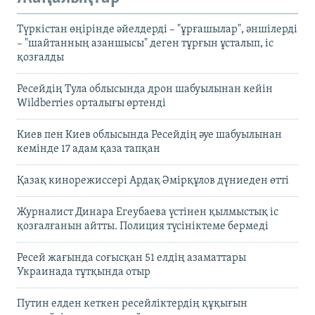
Түркістан өңірінде әйелдерді – "ұрғашылар", әншілерді
– "шайтанның азаншысы" деген тұрғын ұсталып, іс
қозғалды
Ресейдің Тула облысында дрон шабуылынан кейін
Wildberries орталығы өртенді
Киев пен Киев облысында Ресейдің әуе шабуылынан
кемінде 17 адам қаза тапқан
Қазақ кинорежиссері Ардақ Әмірқұлов дүниеден өтті
Журналист Динара Егеубаева үстінен қылмыстық іс
қозғалғанын айтты. Полиция түсініктеме бермеді
Ресей жағында соғысқан 51 елдің азаматтары
Украинада тұтқында отыр
Путин елден кеткен ресейліктердің құқығын