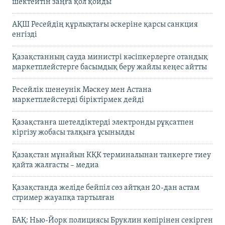
шектейтін заңға қол қойды
АҚШ Ресейдің құрлықтағы әскеріне қарсы санкция
енгізді
Қазақстанның сауда министрі кәсіпкерлерге отандық
маркетплейстерге басымдық беру жайлы кеңес айтты
Ресейлік шенеунік Мәскеу мен Астана
маркетплейстерді біріктірмек дейді
Қазақстанға шетелдіктерді электронды рұқсатпен
кіргізу жобасы талқыға ұсынылды
Қазақстан мұнайын КҚК терминалынан танкерге тиеу
қайта жалғасты – медиа
Қазақстанда желіде бейпіл сөз айтқан 20-дан астам
стример жауапқа тартылған
БАҚ: Нью-Йорк полициясы Бруклин көпірінен секірген