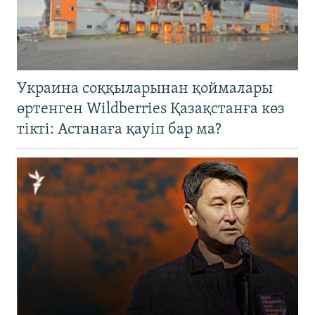
Украина соққыларынан қоймалары
өртенген Wildberries Қазақстанға көз
тікті: Астанаға қауіп бар ма?