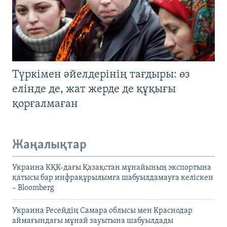
Түркімен әйелдерінің тағдыры: өз
елінде де, жат жерде де құқығы
қорғалмаған
Жаңалықтар
Украина КҚК-дағы Қазақстан мұнайының экспортына
қатысы бар инфрақұрылымға шабуылдамауға келіскен
– Bloomberg
Украина Ресейдің Самара облысы мен Краснодар
аймағындағы мұнай зауытына шабуылдады