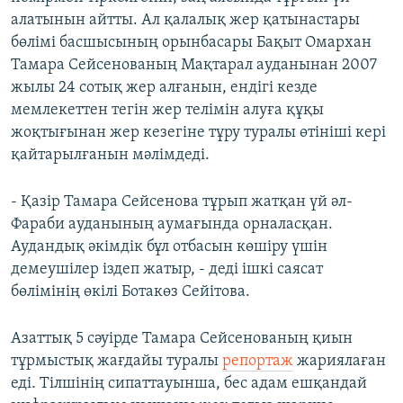
алатынын айтты. Ал қалалық жер қатынастары
бөлімі басшысының орынбасары Бақыт Омархан
Тамара Сейсенованың Мақтарал ауданынан 2007
жылы 24 сотық жер алғанын, ендігі кезде
мемлекеттен тегін жер телімін алуға құқы
жоқтығынан жер кезегіне тұру туралы өтініші кері
қайтарылғанын мәлімдеді.
- Қазір Тамара Сейсенова тұрып жатқан үй әл-
Фараби ауданының аумағында орналасқан.
Аудандық әкімдік бұл отбасын көшіру үшін
демеушілер іздеп жатыр, - деді ішкі саясат
бөлімінің өкілі Ботакөз Сейітова.
Азаттық 5 сәуірде Тамара Сейсенованың қиын
тұрмыстық жағдайы туралы
репортаж
жариялаған
еді. Тілшінің сипаттауынша, бес адам ешқандай