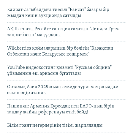
Қайрат Сатыбалдыға тиесілі "Байсат" базары бір
жылдан кейін аукционда сатылды
АҚШ сенаты Ресейге санкция салатын "Линдси Грэм
заң жобасын" мақұлдады
Wildberries қоймаларының бір бөлігін "Қазақстан,
Өзбекстан және Беларуське көшірмек"
YouTube видеохостинг қызметі "Русская община"
ұйымының екі арнасын бұғаттады
Орталық Азия 2025 жылы әлемде туризм ең жылдам
өскен өңір атанды
Пашинян: Армения Еуроодақ пен ЕАЭО-ның бірін
таңдау жайлы референдум өткізбейді
Білім грант иегерлерінің тізімі жарияланды