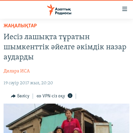
Accessibility
links
Skip
ЖАҢАЛЫҚТАР
to
ЖАҢАЛЫҚТАР
Иесіз лашықта тұратын
main
САЯСАТ
content
шымкенттік әйелге әкімдік назар
AZATTYQTV
Skip
аударды
to
ҚАҢТАР ОҚИҒАСЫ
main
Дилара ИСА
АДАМ ҚҰҚЫҚТАРЫ
Navigation
Skip
19 сәуір 2017 жыл, 20:20
ӘЛЕУМЕТ
to
ӘЛЕМ
Бөлісу
VPN-сіз оқу
Search
АРНАЙЫ ЖОБАЛАР
Русский