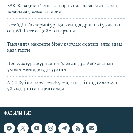
БАҚ: Қазақстан Теңіз кен орнында экологиялық заң
талабы сақталмаған дейді
Ресейдің Екатеринбург қаласында дрон шабуылынан
соң Wildberries қоймасы өртенді
Таиландта мектепте біреу қарудан оқ атып, алты адам
қаза тапты
Прокуратура журналист Александра Алёхованың
үкімін жеңілдетуді сұраған
АҚШ Кубаға қару жеткізуге қатысы бар адамдар мен
ұйымдарға санкция салды
ЖАЗЫЛЫҢЫЗ