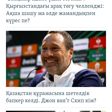
Қырғызстандағы арақ төгу челленджі:
Ақша шашу ма әлде жамандықпен
күрес пе?
Қазақстан құрамасына шетелдік
бапкер келді. Джон ван’т Схип кім?