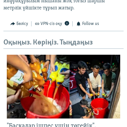
инфрақұрылым нышаны жоқ тоғыз шаршы
метрлік үйшікте тұрып жатыр.
Бөлісу
VPN-сіз оқу
Follow us
Оқыңыз. Көріңіз. Тыңдаңыз
"Басқалар ішпес үшін төгейік".