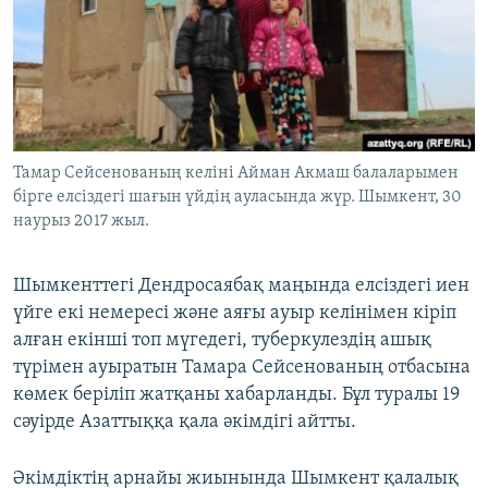
ЖАЗЫЛЫҢЫЗ
Басқа тілдерде
Тамар Сейсенованың келіні Айман Акмаш балаларымен
бірге елсіздегі шағын үйдің ауласында жүр. Шымкент, 30
наурыз 2017 жыл.
Шымкенттегі Дендросаябақ маңында елсіздегі иен
үйге екі немересі және аяғы ауыр келінімен кіріп
алған екінші топ мүгедегі, туберкулездің ашық
түрімен ауыратын Тамара Сейсенованың отбасына
көмек беріліп жатқаны хабарланды. Бұл туралы 19
сәуірде Азаттыққа қала әкімдігі айтты.
Әкімдіктің арнайы жиынында Шымкент қалалық