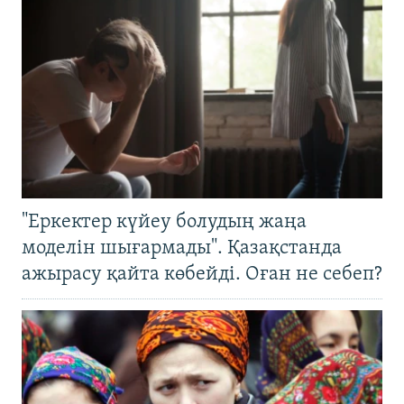
"Еркектер күйеу болудың жаңа
моделін шығармады". Қазақстанда
ажырасу қайта көбейді. Оған не себеп?