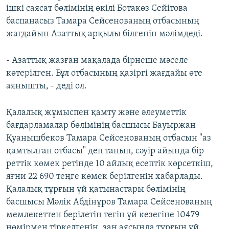
ішкі саясат бөлімінің өкілі Ботакөз Сейітова
баспанасыз Тамара Сейсенованың отбасының
жағдайын Азаттық арқылы білгенін мәлімдеді.
- Азаттық жазған мақалада бірнеше мәселе
көтерілген. Бұл отбасының қазіргі жағдайы өте
аянышты, - деді ол.
Қалалық жұмыспен қамту және әлеуметтік
бағдарламалар бөлімінің басшысы Бауыржан
Қуанышбеков Тамара Сейсенованың отбасын "аз
қамтылған отбасы" деп танып, сәуір айында бір
реттік көмек ретінде 10 айлық есептік көрсеткіш,
яғни 22 690 теңге көмек берілгенін хабарлады.
Қалалық тұрғын үй қатынастары бөлімінің
басшысы Мәлік Абдінұров Тамара Сейсенованың
мемлекеттен берілетін тегін үй кезегіне 10479
нөмірмен тіркелгенін, заң аясында тұрғын үй