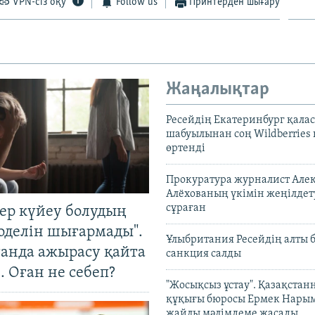
VPN-сіз оқу
Follow us
Принтерден шығару
Жаңалықтар
Ресейдің Екатеринбург қала
шабуылынан соң Wildberries
өртенді
Прокуратура журналист Але
Алёхованың үкімін жеңілдет
сұраған
тер күйеу болудың
оделін шығармады".
Ұлыбритания Ресейдің алты 
танда ажырасу қайта
санкция салды
. Оған не себеп?
"Жосықсыз ұстау". Қазақста
құқығы бюросы Ермек Нары
жайлы мәлімдеме жасады