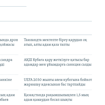
сында дрон
Таиландта мектепте біреу қарудан оқ
 қоймасы
атып, алты адам қаза тапты
ксандра
АҚШ Кубаға қару жеткізуге қатысы бар
уді
адамдар мен ұйымдарға санкция салды
банкіне
UEFA 2030 жылғы әлем кубогына бойкот
жариялау идеясынан бас тартпайды
нның адам
Қазақстанда рақымшылықпен 1,5 мың
мбаев
адам қамаудан босап шықты