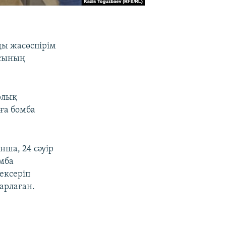
ды жасөспірім
ысының
рлық
ға бомба
ша, 24 сәуір
омба
ексеріп
арлаған.