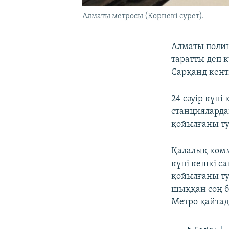
Алматы метросы (Көрнекі сурет).
Алматы полиц
таратты деп 
Сарқанд кент
24 сәуір күн
станцияларда
қойылғаны ту
Қалалық комм
күні кешкі са
қойылғаны ту
шыққан соң б
Метро қайтад