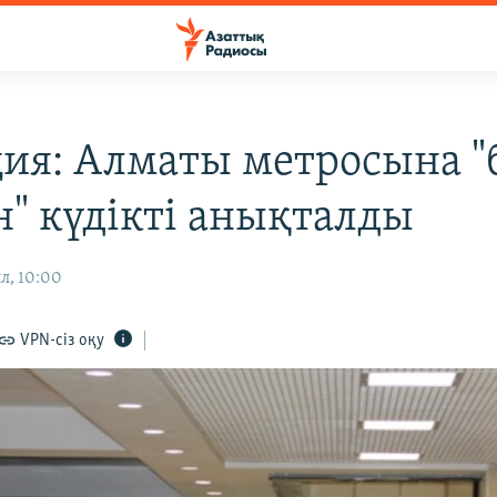
ия: Алматы метросына "
н" күдікті анықталды
л, 10:00
VPN-сіз оқу