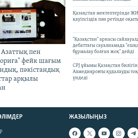
Қазақстан мектептерінде Ж
қауіпсіздік пән ретінде оқы
"Қазақстан" арнасы сайлауа
дебаттағы сауалнамада "ешқ
 Азаттық пен
бұрмалау болған жоқ" дейді
ориға" фейк шағым
CPJ ұйымы Қазақстан билігі
андық, пәкістандық
Ахмедияровты қудалауды тоқ
ттар арқылы
үндеді
ан
БӨЛІМДЕР
ЖАЗЫЛЫҢЫЗ
р