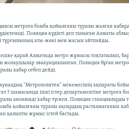
иясы метроға бомба қойылғаны туралы жалған хабар
күдіктенеді. Полиция күдікті деп таныған Алматы обл
і тұрғынының аты-жөні мен жасын айтпайды.
і кешке қарай Алматыда метро жұмысы тоқтатылып, ба
н жолаушылар эвакуацияланған. Полиция бұған метро
ралы хабар себеп дейді.
уналдық "Метрополитен" мекемесінің ақпараты бойын
ғат 7 шамасында ішкі істер департаментіне метроға б
ралы анонимді хабар түскен. Полиция станцияларды т
омба қойылғаны туралы ақпардың расталмағанын хаб
ан қалыпты жұмыс істей бастады.