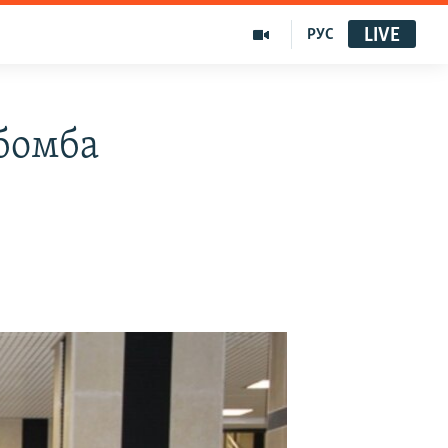
LIVE
РУС
бомба