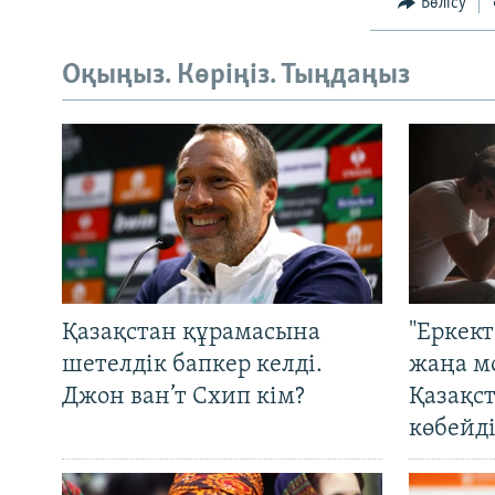
Бөлісу
Оқыңыз. Көріңіз. Тыңдаңыз
Қазақстан құрамасына
"Еркек
шетелдік бапкер келді.
жаңа м
Джон ван’т Схип кім?
Қазақс
көбейді