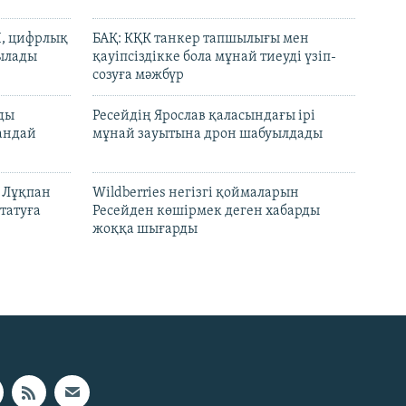
И, цифрлық
БАҚ: КҚК танкер тапшылығы мен
тылады
қауіпсіздікке бола мұнай тиеуді үзіп-
созуға мәжбүр
лды
Ресейдің Ярослав қаласындағы ірі
андай
мұнай зауытына дрон шабуылдады
н Лұқпан
Wildberries негізгі қоймаларын
татуға
Ресейден көшірмек деген хабарды
жоққа шығарды