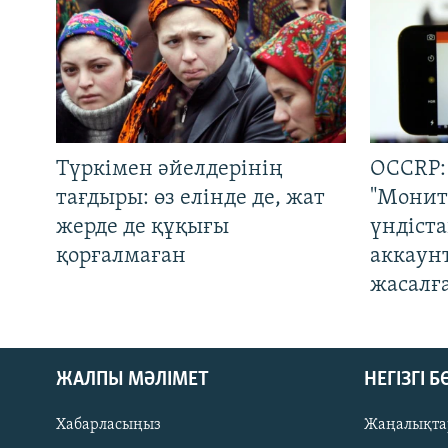
Түркімен әйелдерінің
OCCRP:
тағдыры: өз елінде де, жат
"Монит
жерде де құқығы
үндіст
қорғалмаған
аккаун
жасалғ
ЖАЛПЫ МӘЛІМЕТ
НЕГІЗГІ 
Хабарласыңыз
Жаңалықта