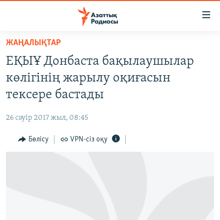
Accessibility
links
Skip
ЖАҢАЛЫҚТАР
to
ЖАҢАЛЫҚТАР
ЕҚЫҰ Донбаста бақылаушылар
main
САЯСАТ
content
көлігінің жарылу оқиғасын
AZATTYQTV
Skip
тексере бастады
to
ҚАҢТАР ОҚИҒАСЫ
main
26 сәуір 2017 жыл, 08:45
АДАМ ҚҰҚЫҚТАРЫ
Navigation
Skip
Бөлісу
VPN-сіз оқу
ӘЛЕУМЕТ
to
ӘЛЕМ
Search
АРНАЙЫ ЖОБАЛАР
Русский