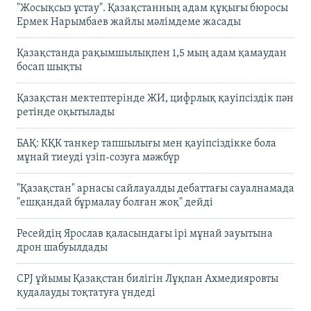
"Жосықсыз ұстау". Қазақстанның адам құқығы бюросы
Ермек Нарымбаев жайлы мәлімдеме жасады
Қазақстанда рақымшылықпен 1,5 мың адам қамаудан
босап шықты
Қазақстан мектептерінде ЖИ, цифрлық қауіпсіздік пән
ретінде оқытылады
БАҚ: КҚК танкер тапшылығы мен қауіпсіздікке бола
мұнай тиеуді үзіп-созуға мәжбүр
"Қазақстан" арнасы сайлауалды дебаттағы сауалнамада
"ешқандай бұрмалау болған жоқ" дейді
Ресейдің Ярослав қаласындағы ірі мұнай зауытына
дрон шабуылдады
CPJ ұйымы Қазақстан билігін Лұқпан Ахмедияровты
қудалауды тоқтатуға үндеді