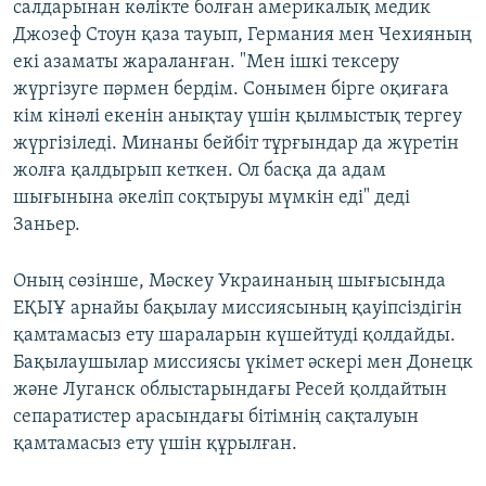
салдарынан көлікте болған америкалық медик
Джозеф Стоун қаза тауып, Германия мен Чехияның
екі азаматы жараланған. "Мен ішкі тексеру
жүргізуге пәрмен бердім. Сонымен бірге оқиғаға
кім кінәлі екенін анықтау үшін қылмыстық тергеу
жүргізіледі. Минаны бейбіт тұрғындар да жүретін
жолға қалдырып кеткен. Ол басқа да адам
шығынына әкеліп соқтыруы мүмкін еді" деді
Заньер.
Оның сөзінше, Мәскеу Украинаның шығысында
ЕҚЫҰ арнайы бақылау миссиясының қауіпсіздігін
қамтамасыз ету шараларын күшейтуді қолдайды.
Бақылаушылар миссиясы үкімет әскері мен Донецк
және Луганск облыстарындағы Ресей қолдайтын
сепаратистер арасындағы бітімнің сақталуын
қамтамасыз ету үшін құрылған.