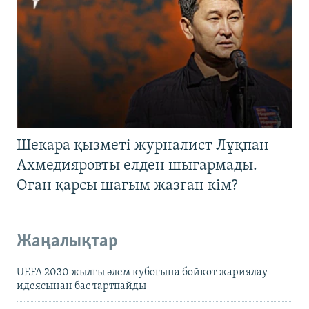
Шекара қызметі журналист Лұқпан
Ахмедияровты елден шығармады.
Оған қарсы шағым жазған кім?
Жаңалықтар
UEFA 2030 жылғы әлем кубогына бойкот жариялау
идеясынан бас тартпайды