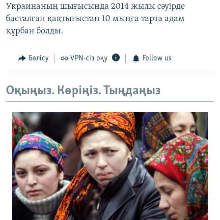
Украинаның шығысында 2014 жылы сәуірде
басталған қақтығыстан 10 мыңға тарта адам
құрбан болды.
Бөлісу
VPN-сіз оқу
Follow us
Оқыңыз. Көріңіз. Тыңдаңыз