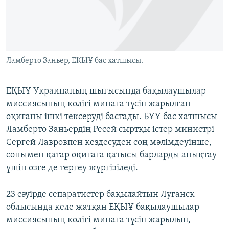
ЖАЗЫЛЫҢЫЗ
Басқа тілдерде
Ламберто Заньер, ЕҚЫҰ бас хатшысы.
ЕҚЫҰ Украинаның шығысында бақылаушылар
миссиясының көлігі минаға түсіп жарылған
оқиғаны ішкі тексеруді бастады. БҰҰ бас хатшысы
Ламберто Заньердің Ресей сыртқы істер министрі
Сергей Лавровпен кездесуден соң мәлімдеуінше,
сонымен қатар оқиғаға қатысы барларды анықтау
үшін өзге де тергеу жүргізіледі.
23 сәуірде сепаратистер бақылайтын Луганск
облысында келе жатқан ЕҚЫҰ бақылаушылар
миссиясының көлігі минаға түсіп жарылып,