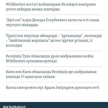
Wildberries негізгі қоймаларын Ресейден көшірмек
деген хабарды жоққа шығарды
"Әділ сөз" қоры Динара Егеубаеваға қатысты істі ашық
тергеуге шақырды
Түркістан өңірінде әйелдерді – "ұрғашылар", әншілерді
– "шайтанның жаршысы" деген тұрғын ұсталып, іс
қозғалды
Ресейдің Тула облысында дрон шабуылынан кейін
Wildberries орталығы өртенді
Киев пен Киев облысында Ресейдің әуе шабуылынан
кемінде 17 адам қаза тапқан
Қазақ кинорежиссері Ардақ Әмірқұлов дүниеден өтті
ЖАЗЫЛЫҢЫЗ