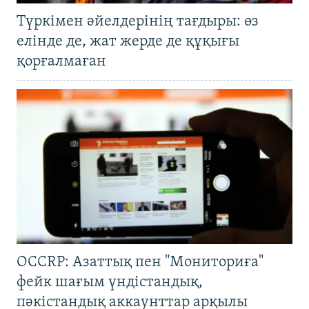
Түркімен әйелдерінің тағдыры: өз
елінде де, жат жерде де құқығы
қорғалмаған
OCCRP: Азаттық пен "Мониториға"
фейк шағым үндістандық,
пәкістандық аккаунттар арқылы